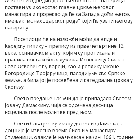
Освећени одредио да се његов штап – патерица
постави уз иконостас главне цркве његовог
манастира и прорекао да ће са Запада доћи његов
имењак, монах „царског рода“ који ће узети његову
патерицу.
Посетиоци ће на изложби моћи да виде и
Карејску типику – препису из прве четвртине 13.
века, оснивачком акту, којим су прописана и
правила поста и богослужења Испосницу Светог
Саве Освећеног у Кареји, као и реплику Иконе
Богородице Тројеручице, паладијуму све Српске
земље, а била јој је посвећена и катедрална црква у
Скопљу.
Свето предање нас учи да је припадала Светом
Јовану Дамаскину, чија се одсечена десница
исцелила после молитве пред њом.
Свети Сава је ову икону донео из Дамаска, а
доцније је извесно време била и у манастиру
Студеници, одакле је на чудесан начин, 1661. године