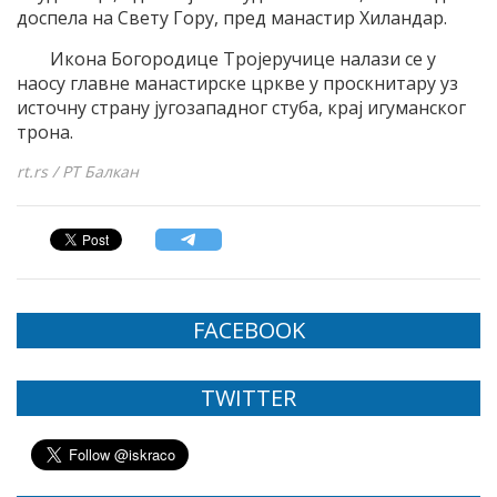
доспела на Свету Гору, пред манастир Хиландар.
Икона Богородице Тројеручице налази се у
наосу главне манастирске цркве у проскнитару уз
источну страну југозападног стуба, крај игуманског
трона.
rt.rs / РТ Балкан
FACEBOOK
TWITTER