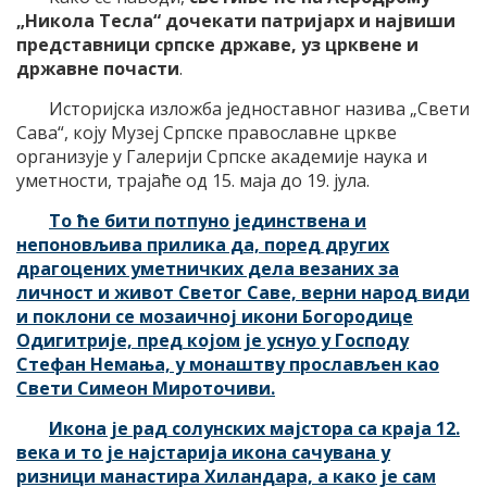
„Никола Тесла“ дочекати патријарх и највиши
представници српске државе, уз црквене и
државне почасти
.
Историјска изложба једноставног назива „Свети
Сава“, коју Музеј Српске православне цркве
организује у Галерији Српске академије наука и
уметности, трајаће од 15. маја до 19. јула.
То ће бити потпуно јединствена и
непоновљива прилика да, поред других
драгоцених уметничких дела везаних за
личност и живот Светог Саве, верни народ види
и поклони се мозаичној икони Богородице
Одигитрије, пред којом је уснуо у Господу
Стефан Немања, у монаштву прослављен као
Свети Симеон Мироточиви.
Икона је рад солунских мајстора са краја 12.
века и то је најстарија икона сачувана у
ризници манастира Хиландара, а како је сам