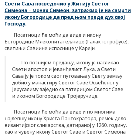
Свети Сава посведочио у Житију Светог
Симеона – монах Симеон, затражио је на самрти
икону Богородице да пред њом преда дух свој
Господу.
Посетиоци ће моћи да виде и икону
Богородице Млекопитатељнице (Галактотрофусе),
светињи Савиине испоснице у Кареји.
По познијем предању, икону је насликао
Свети апостол и јеванђелист Лука, а Свети
Сава ју је током свог путовања у Свету земљу
добио у манастиру Светог Саве Освећеног у
Јерусалиму заједно са патерицом Светог Саве
и иконом Богородице Тројеручице.
Посетиоци ће моћи да виде и по многима
најлепшу икону Христа Пантократора, ремек дело
византијског сликарства, датираној у 1260. годину,
као и чувену икону Светог Саве и Светог Симеона