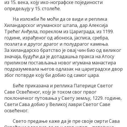
из 15. века, коју ико-нографске појединости
опредељују у 15. столеће.
На изложби ће моћи да се види и реплика
Хиландарског игуманског штапа, дар Алексија
Трећег Анђела, пореклом из Цариграда, из 1199.
године, израђеног од абоноса, јасписа, сребра,
позлата и другог драгог и полудрагог камења.
За хиландарско братство је овај чин био од великог
значаја, будући да је дотадашња пракса на Атосу
приликом постављања новог игумана манастира
подразумевала његов одлазак на цариградски двор
због потврде коју би добио од самог цара.
Биће приказана и реплика Патерице Светог
Саве Освећеног, коју је током свог првог
поклоничког путовања у Свету земљу, 1229. године,
Свети Сава добио у Великој лаври Светог Саве
освећеног.
Свето предање каже да је пре своје смрти Сава