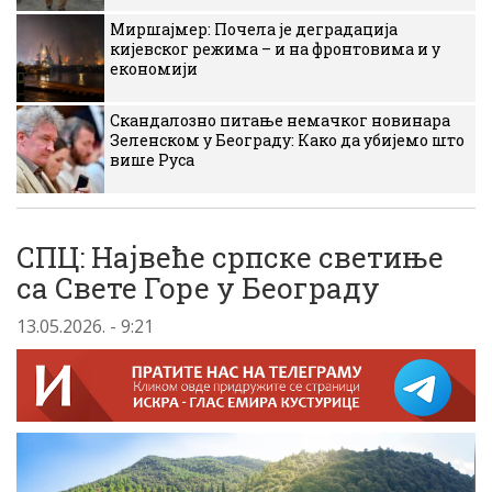
Миршајмер: Почела је деградација
кијевског режима – и на фронтовима и у
економији
Скандалозно питање немачког новинара
Зеленском у Београду: Како да убијемо што
више Руса
СПЦ: Највеће српске светиње
са Свете Горе у Београду
13.05.2026. - 9:21