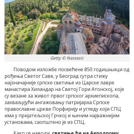
Getty © Nastasic
Поводом изложбе посвећене 850 годишњици од
рођења Светог Саве, у Београд сутра стижу
најзначајније српске светиње из Царске лавре
манастира Хиландар на Светој Гори Атонској, које
су везане за живот првог српског архиепископа,
захваљујући ангажовању патријарха Српске
православне цркве Порфирију и угледу који СПЦ
има у пријатељској Грчкој и њеним најважнијим
установама, саопштено је из СПЦ.
Како се наводи,
светиње ће на Аеродрому