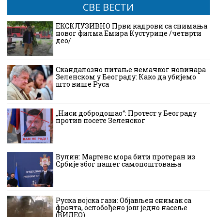
СВЕ ВЕСТИ
ЕКСКЛУЗИВНО Први кадрови са снимања
новог филма Емира Кустурице /четврти
део/
Скандалозно питање немачког новинара
Зеленском у Београду: Како да убијемо
што више Руса
„Ниси добродошао“: Протест у Београду
против посете Зеленског
Вулин: Мартенс мора бити протеран из
Србије због нашег самопоштовања
Руска војска гази: Објављен снимак са
фронта, ослобођено још једно насеље
(ВИДЕО)