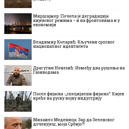
Миршајмер: Почела је деградација
кијевског режима – и на фронтовима и у
економији
Владимир Коларић: Кључеви српског
националног идентитета
Драгутин Ненезић: Између два рушења на
Газиводама
После фијаска -„специјални фијаско“: Кијев
креће на руску војну индустрију
Михаило Меденица: Зар да Зеленског
дочекујеш, моја Србијо?!