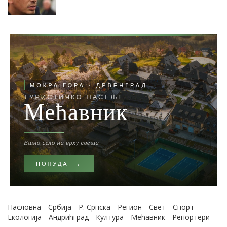
Насловна
Србија
Р. Српска
Регион
Свет
Спорт
Екологија
Андрићград
Култура
Мећавник
Репортери