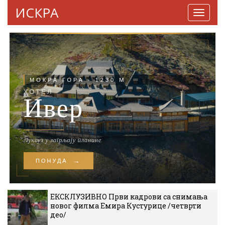
ИСКРА
Навига
ЕКСКЛУЗИВНО Први кадрови са снимања
новог филма Емира Кустурице /четврти
део/