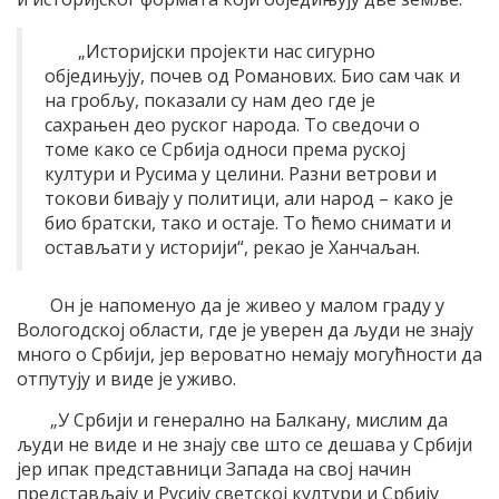
„Историјски пројекти нас сигурно
обједињују, почев од Романових. Био сам чак и
на гробљу, показали су нам део где је
сахрањен део руског народа. То сведочи о
томе како се Србија односи према руској
култури и Русима у целини. Разни ветрови и
токови бивају у политици, али народ – како је
био братски, тако и остаје. То ћемо снимати и
остављати у историји“, рекао је Ханчаљан.
Он је напоменуо да је живео у малом граду у
Вологодској области, где је уверен да људи не знају
много о Србији, јер вероватно немају могућности да
отпутују и виде је уживо.
„У Србији и генерално на Балкану, мислим да
људи не виде и не знају све што се дешава у Србији
јер ипак представници Запада на свој начин
представљају и Русију светској култури и Србију