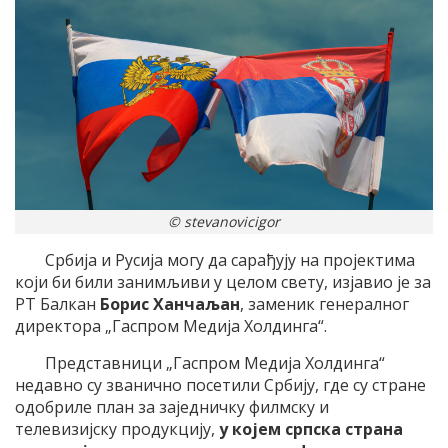
© stevanovicigor
Србија и Русија могу да сарађују на пројектима
који би били занимљиви у целом свету, изјавио је за
РТ Балкан
Борис Ханчаљан
, заменик генералног
директора „Гаспром Медија Холдинга“.
Представници „Гаспром Медија Холдинга“
недавно су званично посетили Србију, где су стране
одобриле план за заједничку филмску и
телевизијску продукцију,
у којем српска страна