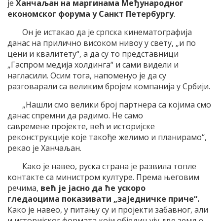
је
Ханчаљан на маргинама Међународног
економског форума у Санкт Петербургу
.
Он је истакао да је српска кинематографија
данас на прилично високом нивоу у свету, „и по
цени и квалитету“, а да су то представници
„Гаспром медија холдинга“ и сами видели и
нагласили. Осим тога, напоменуо је да су
разговарали са великим бројем компанија у Србији.
„Нашли смо велики број партнера са којима смо
данас спремни да радимо. Не само
савремене пројекте, већ и историјске
реконструкције које такође желимо и планирамо“,
рекао је Ханчаљан.
Како је навео, руска страна је развила топле
контакте са министром културе. Према његовим
речима,
већ је јасно да ће ускоро
гледаоцима показивати „заједничке приче“.
Како је навео, у питању су и пројекти забавног, али
и историјског формата који обједињују две земље.