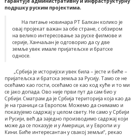
гарантује административну и инфраструктурну
подршку руским пројектима.
На питање новинара РТ Балкан колико је
овај пројекат важан за обе стране, с обзиром
на велико интересовање за руске филмове и
серије, Ханчаљан је одговорио да су две
земље увек имале пријатељске и братске
односе.
„Србија је историјски увек била – јесте и биће –
пријатељска и братска земља за Русију. Тамо се не
осећамо као гости, осећамо се као код куће и то ми
се јако допада. Ово није први пут да сам био у
Србији. Сматрам да је Србија територија која као да
је на граници са Европом. Можемо да снимамо и
показујемо садржај у целом свету. Не само у Србији
и Русији, већ да заједно производимо садржај који
може да се показује и у Америци, и у Европи и у
Кини. Биће интересантан у свакој земљи“, рекао