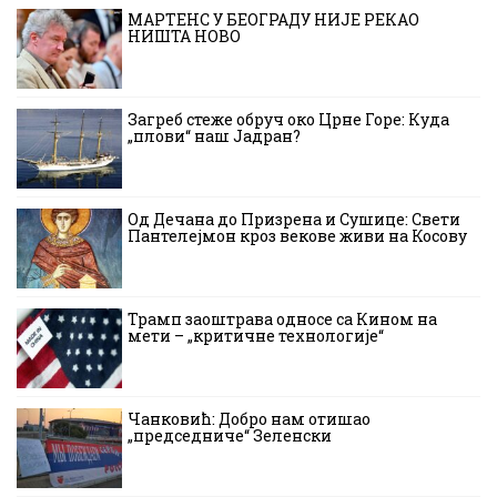
МАРТЕНС У БЕОГРАДУ НИЈЕ РЕКАО
НИШТА НОВО
Загреб стеже обруч око Црне Горе: Куда
„плови“ наш Јадран?
Од Дечана до Призрена и Сушице: Свети
Пантелејмон кроз векове живи на Косову
Трамп заоштрава односе са Кином на
мети – „критичне технологије“
Чанковић: Добро нам отишао
„председниче“ Зеленски