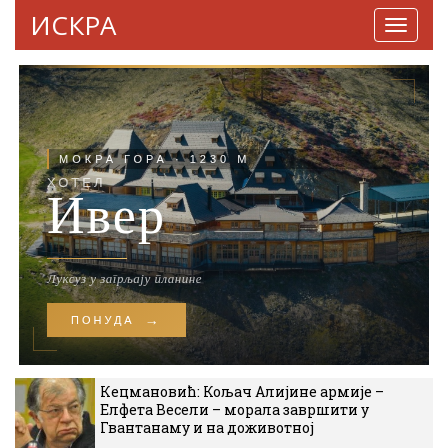
ИСКРА
Навига
Кецмановић: Кољач Алијине армије –
Елфета Весели – морала завршити у
Гвантанаму и на доживотној