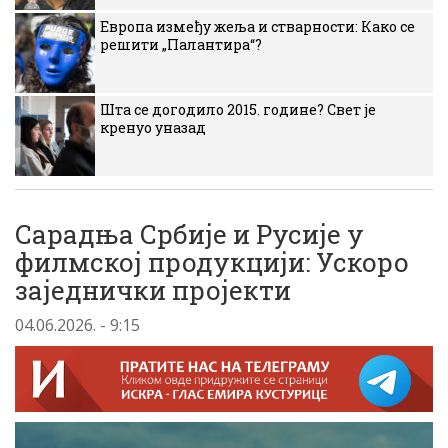
Европа између жеља и стварности: Како се
решити „Палантира“?
Шта се догодило 2015. године? Свет је
кренуо уназад
Сарадња Србије и Русије у
филмској продукцији: Ускоро
заједнички пројекти
04.06.2026. - 9:15