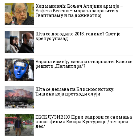
Кецмановић: Кољач Алијине армије –
Елфета Весели – морала завршити у
Гвантанаму и на доживотној
Шта се догодило 2015. године? Свет је
кренуо уназад
Европа између жеља и стварности: Како се
решити „Палантира“?
Шта се дешава на Блиском истоку:
Тишина која претходи олуји
ЕКСКЛУЗИВНО Први кадрови са снимања
новог филма Емира Кустурице /четврти
део/