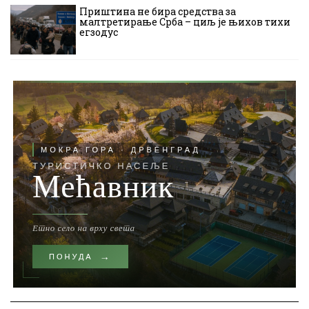
Приштина не бира средства за
малтретирање Срба – циљ је њихов тихи
егзодус