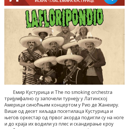
Емир Кустурица и The no smoking orchestra
тријумфално су започели турнеју у Латинској
Америци синоћњим концертом у Рио де Жанеиру.
Више од десет хиљада посетилаца Кустурица и
његов оркестар од првог акорда подигли су на ноге
и до краја их водили уз плес и скандирање кроу