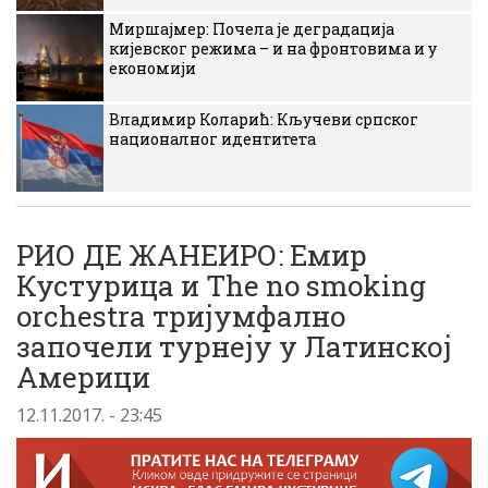
Миршајмер: Почела је деградација
кијевског режима – и на фронтовима и у
економији
Владимир Коларић: Кључеви српског
националног идентитета
РИО ДЕ ЖАНЕИРО: Емир
Кустурица и The no smoking
orchestra тријумфално
започели турнеју у Латинској
Америци
12.11.2017. - 23:45