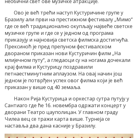
необични свет ове музичке атракције.
Ово је већ трећи наступ Кустуричине групе у
Бразилу али први на престижном фестивалу „Мимо“
где се већ традиционално окупљају највеће светске
музичке групе и где се у једном од програма
приказују и најновија светска филмска достигнућа.
Прексиноћ је пред препуном фестивалском
двораном приказан нови Кустуричин филм „На
млијечном путу“, а гледаоци су на ногама дочекали
крај филма и Кустурицу поздравили
петнаестминутним аплаузом. На овај начин још
једном је потврђен успех овог филма који је већ
приказан у више од 40 земаља.
Након Рија Кустурица и оркестар сутра путују у
Сантиаго где ће 16. новембра одржати концерт у
дворани Театро цауполицан. У главном граду
Чилеа вец се тражи карта више. Турнеја се
наставља два дана касније у Бразилу.