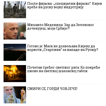
После фијаска -„специјални фијаско“: Кијев
креће на руску војну индустрију
Михаило Меденица: Зар да Зеленског
дочекујеш, моја Србијо?!
Готово је: Маск не дозвољава Кијеву да
користи „Старлинк“ за нападе на Русију?
Почетак трећег светског рата: Ко покреће
пионе на светској шаховској табли
СМИРИ СЕ, ГОРДИ ЧОВЈЕЧЕ!