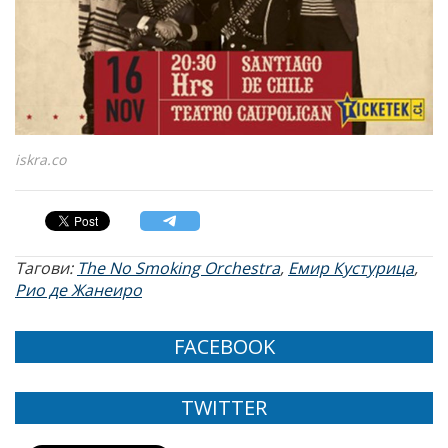
iskra.co
Тагови:
The No Smoking Orchestra
,
Емир Кустурица
,
Рио де Жанеиро
FACEBOOK
TWITTER