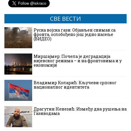
СВЕ ВЕСТИ
Руска војска гази: Објављен снимак са
фронта, ослобођено још једно насеље
(ВИДЕО)
Миршајмер: Почела је деградација
кијевског режима – и на фронтовима и у
економији
Владимир Коларић: Кључеви српског
националног идентитета
Драгутин Ненезић: Између два рушења на
Газиводама