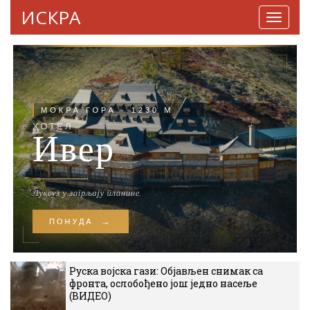
ИСКРА
Навига
Руска војска гази: Објављен снимак са
фронта, ослобођено још једно насеље
(ВИДЕО)