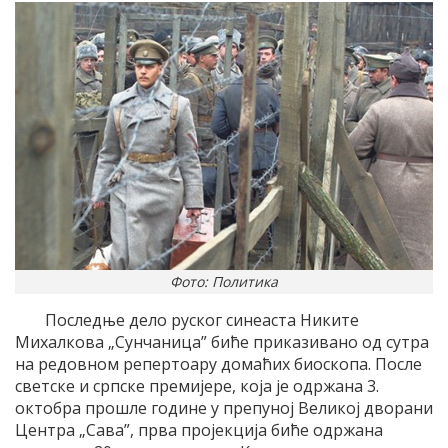
Фото: Политика
Последње дело руског синеаста Никите
Михалкова „Сунчаница” биће приказивано од сутра
на редовном репертоару домаћих биоскопа. После
светске и српске премијере, која је одржана 3.
октобра прошле године у препуној Великој дворани
Центра „Сава”, прва пројекција биће одржана