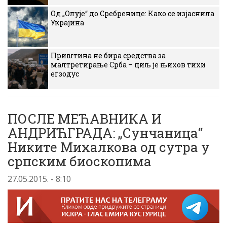
Од „Олује“ до Сребренице: Како се изјаснила
Украјина
Приштина не бира средства за
малтретирање Срба – циљ је њихов тихи
егзодус
ПОСЛЕ МЕЋАВНИКА И
АНДРИЋГРАДА: „Сунчаница“
Никите Михалкова од сутра у
српским биоскопима
27.05.2015. - 8:10