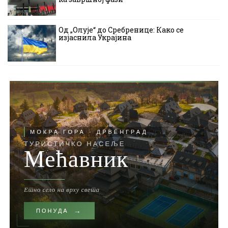
Од „Олује“ до Сребренице: Како се
изјаснила Украјина