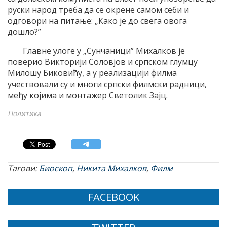
руски народ треба да се окрене самом себи и
одговори на питање: „Како је до свега овога
дошло?”
Главне улоге у „Сунчаници” Михалков је
поверио Викторији Соловјов и српском глумцу
Милошу Биковићу, а у реализацији филма
учествовали су и многи српски филмски радници,
међу којима и монтажер Светолик Зајц.
Политика
Тагови:
Биоскоп
,
Никита Михалков
,
Филм
FACEBOOK