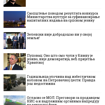
Саопштење поводом резултата конкурса
Министарства културе за суфинансирање
капиталних издања на српском језику
Зеленски није добродошао ни у својој
земљи!
Пуповац: Ово што смо чули у Книну је
језиво, није демократија, већ пријетња
Хрватској
Годишњица злочина над избегличком
колоном на Петровачкој цести: Правда
још недостижна
Огласио се МОЛ: Преговори са продавцем
НИС-а и надлежним органима напредују
ка завршној фази