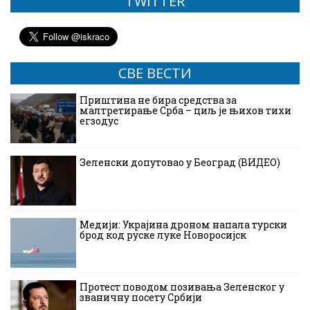
TWITTER
СВЕ ВЕСТИ
Приштина не бира средства за
малтретирање Срба – циљ је њихов тихи
егзодус
Зеленски допутовао у Београд (ВИДЕО)
Медији: Украјина дроном напала турски
брод код руске луке Новоросијск
Протест поводом позивања Зеленског у
званичну посету Србији