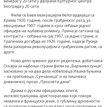
вечерас у 20 сати у дворани Културног центра
Београда у 20 сати.
Филм се бави евакуацијом белогардејаца са
Крима 1920. године, после грађанског рата, уз
евоцирање 1907. године и кроз сећање једног
официра на љубавну романсу. Прича је саткана од
контраста – сећања на сјај 1907, са једне стране, и
трагичних догађаја из 1920. године, када је Русија
била разорена револуцијом и грађанским ратом, са
друге.
Ново дело чувеног руског редитеља, добитника
Оскара за најбољи страни филм за „Варљиво сунце”,
засновано је на два дела нобеловца Ивана Буњина
– на приповеци „Сунчаница” и на пишчевој
дневничкој прози „Проклети дани”.
Драма о руским официрима, елити,
интелектуалцима, аристократама које говоре
немачки и француски језик, о губљењу духовности
са доласком комуниста на власт носи упозорење да