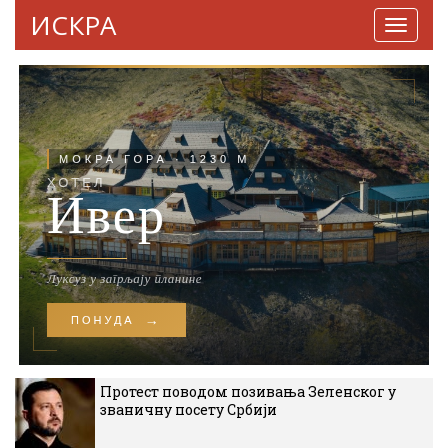
ИСКРА
Навига
Протест поводом позивања Зеленског у
званичну посету Србији