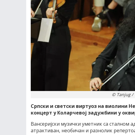
© Tanjug 
Српски и светски виртуоз на виолини 
концерт у Коларчевој задужбини у оквир
Вансеријски музички уметник са сталном а
атрактиван, необичан и разнолик репертоа