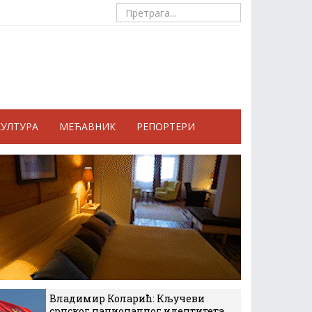
КУЛТУРА
МЕЋАВНИК
РЕПОРТЕРИ
Владимир Коларић: Кључеви
српског националног идентитета