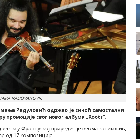
/ TARA RADOVANOVIC
Немања Радуловић одржао је синоћ самостални
у промоције свог новог албума „Roots“.
дресом у Француској приредио је веома занимљив,
р од 17 композиција.