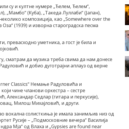
ли су и култне нумере „Ђелем, Ђелем“,
), „Мамбо“ (Куба), „Такеда Луллаби“ (Јапан),
ош неколико композиција, као „Somewhere over the
 Оза“ (1939) и изворна староградска песма
ти, превасходно уметника, а гост је била и
ојковић.
ту, сматрам да музика треба свима да нам донесе
 Радуловић и добио дуготрајни аплауз од верне
arner Classics“ Немање Радуловића и
 који чине чланови оркестра – сестре
, Александар Седлар (гитара и перкусије),
овац, Милош Михајловић, и други.
о вокална солисткиња је имала занимљив низ од
ртет Русије – „Подмосковние вечера“ Василија
дра Мја“ од Влаха и „Gypsies are found near