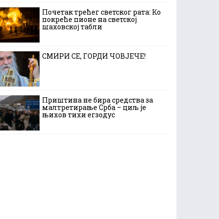
Почетак трећег светског рата: Ко
покреће пионе на светској
шаховској табли
СМИРИ СЕ, ГОРДИ ЧОВЈЕЧЕ!
Приштина не бира средства за
малтретирање Срба – циљ је
њихов тихи егзодус