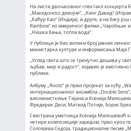
На листи двочасовног спектакл концерта би
„Македонско девојче“, „Кинг Давид“ (Израел
„Каћур Кан“ (Индија), и друге, а на бису ј
Rainbow“ из америчког филма „Чаробњак из
„Нишка бања, топла вода“.
У публици је био велики број јавних личнос
министарка културе и информисања Маја Г
„Услед свега што се тренутно дешава у све
љубав, мир и радост“, изјавио је емотивно
публике.
Албуму „Roots“ је први пројекат за кућу „W
интернационалног ансамбла „Double Sens“,
виолинисткиње Тијана и Ксенија Милошевић
Фредерик Деси, Матилд Потије, Борис Брез
Свестрана уметница Ксенија Милошевић ка
четири композиције заредом, прво кроз по
Соловјева Седоја, традиционалне песме „Мн