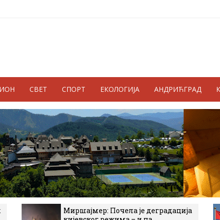
ГИОН
СВЕТ
СПОРТ
ЕКОЛОГИЈА
АНДРИЋГРАД
к
Миршајмер: Почела је деградација
кијевског режима – и на