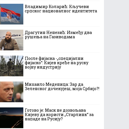
Владимир Коларић: Кључеви
српског националног идентитета
Драгутин Ненезић: Између два
рушења на Газиводама
После фијаска -„специјални
фијаско“: Кијев креће на руску
војну индустрију
Михаило Меденица: Зар да
Зеленског дочекујеш, моја Србијо?!
Готово је: Маск не дозвољава
Кијеву да користи „Старлинк“ за
нападе на Русију?