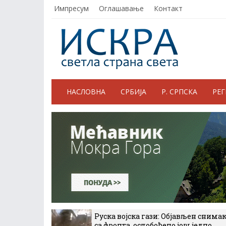
Импресум
Оглашавање
Контакт
НАСЛОВНА
СРБИЈА
Р. СРПСКА
РЕ
Руска војска гази: Објављен снима
са фронта, ослобођено још једно