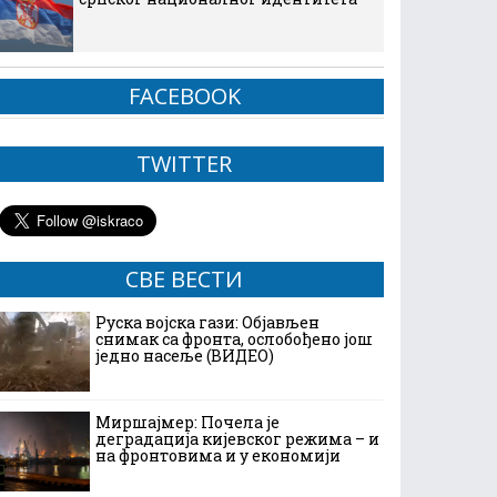
FACEBOOK
TWITTER
СВЕ ВЕСТИ
Руска војска гази: Објављен
снимак са фронта, ослобођено још
једно насеље (ВИДЕО)
Миршајмер: Почела је
деградација кијевског режима – и
на фронтовима и у економији