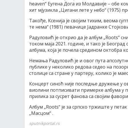
heaven“ Еугена Дога из Молдавије – обе к
хит мјузикла „Цигани лете у небо“ (1975) 
Такође, Ксенија је својим тихим, веома су
те нема“ (1981) певачице Јадранке Стојков
Радуловић је открио да је албум „Roots“ с
током маја 2021. године, и тако је Београд
албума, која је почела средином октобра к
Немања Радуловић је и овог пута апсолутн
публике у неколико редова седео на позор
столице са стране у партеру, колико је м
Концерт синоћ није последње дружење у о
виолини потписивати примерке албума у 
прилика за сусрет фанова са својим фавор
Албум „Roots“ је за српско тржиште у пет
„Масцом“ .
sputnikportal.rs