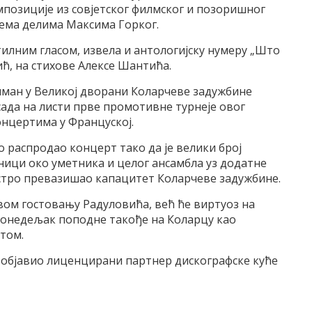
омпозиције из совјетског филмског и позоришног
према делима Максима Горког.
птилним гласом, извела и антологијску нумеру „Што
ић, на стихове Алексе Шантића.
ниман у Великој дворани Коларчеве задужбине
 сада на листи прве промотивне турнеје овог
онцертима у Француској.
о распродао концерт тако да је велики број
ници око уметника и целог ансамбла уз додатне
аестро превазишао капацитет Коларчеве задужбине.
вом гостовању Радуловића, већ ће виртуоз на
понедељак поподне такође на Коларцу као
итом.
ак објавио лиценцирани партнер дискографске куће