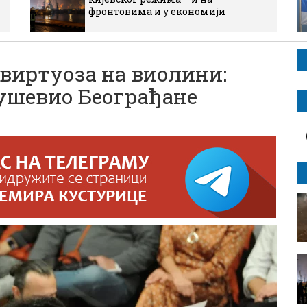
фронтовима и у економији
 виртуоза на виолини:
ушевио Београђане