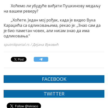
Хоћемо ли убудуће виђати Пушкинову медаљу
на вашем реверу?
„Хоћете. Један мој рођак, када је видео Вука
Караџића са одликовањима, рекао је: „Знао сам да
је био паметан човек, али нисам знао да има
одликовања.“
sputnikportal.rs / Дејана Вуковић
FACEBOOK
TWITTER