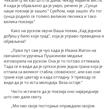
Чекали су их као што се данас чекају највеће вести.
А када је објављено да је умро, речено је: „Сунце
наше поезије је зашло.“ Срећом, није зашло. Из тог
сунца родило се толико великих песника и тако
велика поезија.“
Како на руском звучи Ваша поема „Кад једном
дођеш у било који град”, која је управо преведена и
објављена?
„Први пут сам је чуо када је Ивана Жигон на
свечаности уручења Пушкинове медаље
изговорила на руском. Она је то готово отпевала.
Тада се и види да је српски језик једна грана која је
отпала са великог стабла, словенског, али као оне
гране које цветају и када отпадну. У преводу се
види да је то иста мелодија. Веза остаје.“
Често истичете да је поезија оно највредније
што смо дали свету.
„Ми смо своје постојање оправдали својом