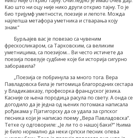
нико није открио тајну. Очигледно је имао очев дар.
Као што ни оцу није нико други открио тајну. То је
био тријумф уметности, поезије и лепоте. Можда
најлепша метафора уметника и стварања коју
знам.“
Бурљајев вас је повезао са чувеним
фрескосликаром, са Тарковским, са великим
уметницима, са поезијом… Ви често истичете да
поезија повезује судбине које би историја сигурно
заборавила?
„Поезија се побринула за много тога. Вера
Павладовска била је питомица благородних сестара
у Владикавказу, професорка француског језика.
Касније се њена породица расула по свету. А онда се
догодило да је једна од њених потомака написала
рођакама у Пјатигорску да се удала за српског
песника који је написао поему „Вера Павладовска“.
Тетке су одговориле: „Је ли то о нашој баки?“ Њима
је било нормално да неки српски песник опева