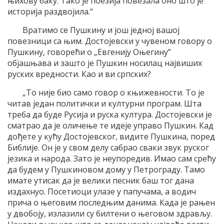
њихову баку. Тако је поезија повезала оно што је
историја раздвојила.“
Вратимо се Пушкину и још једној вашој
повезници са њим. Достојевски у чувеном говору о
Пушкину, говорећи о „Евгенију Оњегину”
објашњава и зашто је Пушкин носилац највиших
руских вредности. Као и ви српских?
„То није био само говор о књижевности. То је
читав један политички и културни програм. Шта
треба да буде Русија и руска култура. Достојевски је
сматрао да је оличење те идеје управо Пушкин. Кад
дођете у кућу Достојевског, видите Пушкина, поред
Библије. Он је у свом делу сабрао сваки звук руског
језика и народа. Зато је неупоредив. Имао сам срећу
да будем у Пушкиновом дому у Петрограду. Тамо
имате утисак да је велики песник баш тог дана
издахнуо. Посетиоци улазе у папучама, а водич
прича о његовим последњим данима. Када је рањен
у двобоју, излазили су билтени о његовом здрављу.