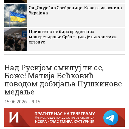
Од „Олује“ до Сребренице: Како се изјаснила
Украјина
Приштина не бира средства за
малтретирање Срба – циљ је њихов тихи
егзодус
Над Русијом смилуј ти се,
Боже! Матија Бећковић
поводом добијања Пушкинове
медаље
15.06.2026. - 9:15