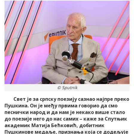
© Sputnik
Свет је за српску поезију сазнао најпре преко
Пушкина. Он је међу првима говорио да смо
песнички народ и да нам је некако више стало
до поезије него до нас самих – каже за Спутњик
академик Матија Бећковић, добитник
Пушкинове медаље, признања која се додељује