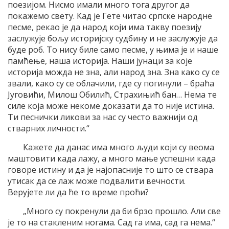
поезијом. Нисмо имали много тога другог да
покажемо свету. Кад је Гете читао српске народне
песме, рекао је да народ који има такву поезију
заслужује бољу историјску судбину и не заслужује да
буде роб. То нису биле само песме, у њима је и наше
памћење, наша историја. Наши јунаци за које
историја можда не зна, али народ зна. Зна како су се
звали, како су се облачили, где су погинули – браћа
Југовићи, Милош Обилић, Страхињић бан… Нема те
силе која може некоме доказати да то није истина.
Ти песнички ликови за нас су често важнији од
стварних личности.“
Кажете да данас има много људи који су веома
маштовити када лажу, а много мање успешни када
говоре истину и да је најопасније то што се ствара
утисак да се лаж може подвалити вечности.
Верујете ли да ће то време проћи?
„Много су покренули да би брзо прошло. Али све
је то на стакленим ногама. Сад га има, сад га нема.“