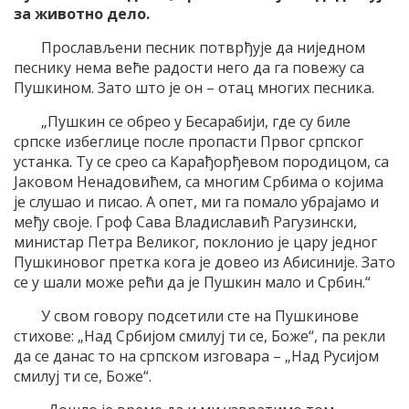
за животно дело.
Прослављени песник потврђује да ниједном
песнику нема веће радости него да га повежу са
Пушкином. Зато што је он – отац многих песника.
„Пушкин се обрео у Бесарабији, где су биле
српске избеглице после пропасти Првог српског
устанка. Ту се срео са Карађорђевом породицом, са
Јаковом Ненадовићем, са многим Србима о којима
је слушао и писао. А опет, ми га помало убрајамо и
међу своје. Гроф Сава Владиславић Рагузински,
министар Петра Великог, поклонио је цару једног
Пушкиновог претка кога је довео из Абисиније. Зато
се у шали може рећи да је Пушкин мало и Србин.“
У свом говору подсетили сте на Пушкинове
стихове: „Над Србијом смилуј ти се, Боже“, па рекли
да се данас то на српском изговара – „Над Русијом
смилуј ти се, Боже“.