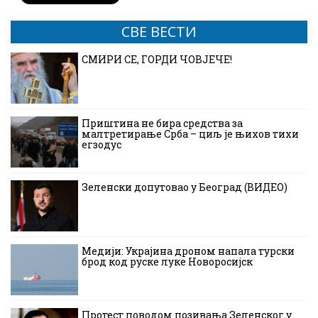
СВЕ ВЕСТИ
СМИРИ СЕ, ГОРДИ ЧОВЈЕЧЕ!
Приштина не бира средства за
малтретирање Срба – циљ је њихов тихи
егзодус
Зеленски допутовао у Београд (ВИДЕО)
Медији: Украјина дроном напала турски
брод код руске луке Новоросијск
Протест поводом позивања Зеленског у