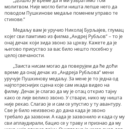
„Дошло је време да и ми узвратимо том
молитвом. Није могло бити ништа лепше него да
поводом Пушкинове медаље поменем управо те
стихове.“
Медаљу вам је уручио Николај Бурљајев, глумац
којег сви памтимо из филма „Андреј Рубљов“ – то је
онај дечак који зида звоно за цркву. Кажете да је
његово присуство за вас било нешто посебно у
целој свечаности.
„Заиста нисам могао да поверујем да ће доћи
време да онај дечак из „Андреја Рубљова“ мени
уручује Пушкинову медаљу. За мене је то једна од
најпотреснијих сцена које сам икада видео на
филму. Дечак је слагао да му је отац открио тајну
како се лије велико звоно. У ствари, нико му ништа
није рекао. Слагао је и сам се упустио у ту авантуру.
Све је било неизвесно до дана када је звоно
требало да зазвони. А када је зазвонило и када су му
сви аплаудирали, бацио се у траву и признао да му