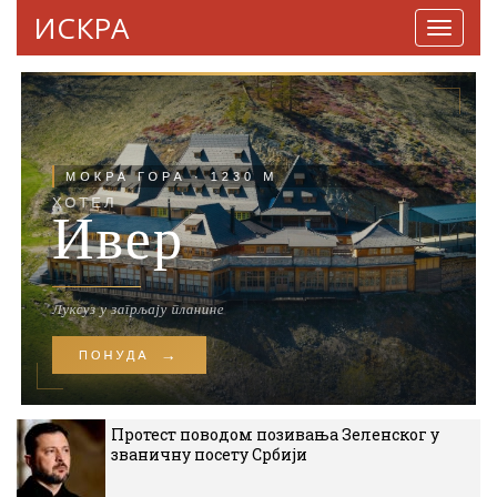
ИСКРА
Навига
Протест поводом позивања Зеленског у
званичну посету Србији