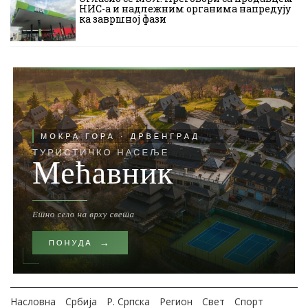
НИС-а и надлежним органима напредују
ка завршној фази
Насловна
Србија
Р. Српска
Регион
Свет
Спорт