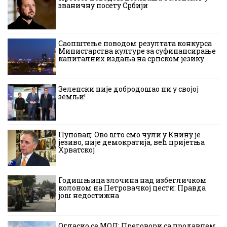
званичну посету Србији
Саопштење поводом резултата конкурса
Министарства културе за суфинансирање
капиталних издања на српском језику
Зеленски није добродошао ни у својој
земљи!
Пуповац: Ово што смо чули у Книну је
језиво, није демократија, већ пријетња
Хрватској
Годишњица злочина над избегличком
колоном на Петровачкој цести: Правда
још недостижна
Огласио се МОЛ: Преговори са продавцем