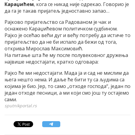
Караџићем
, кога се никад није одрекао. Говорио је
да га је такав пријатељ једноставно запао…
Рајково пријатељство са Радованом је чак и
оснажено Караџићевом политичком судбином.
Рајко је осећао већи дуг и већу потребу да истиче то
пријатељство да не би испало да бежи од тога,
открива Мирослав Максимовић.
На питање шта ће му после полувековног дружења
највише недостајати, кратко одговара:
Рајко ће ми недостајати. Мада ја и сад не мислим да
њега нешто нема. И даље ће бити ту са људима са
којима је био. Јер, то само „отходе господа“, један по
један отходе песници, а ми који смо још ту остајемо
сами.
sputnikportal.rs