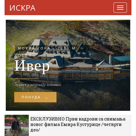
ИСКРА
Навига
ЕКСКЛУЗИВНО Први кадрови са снимања
новог филма Емира Кустурице /четврти
део/