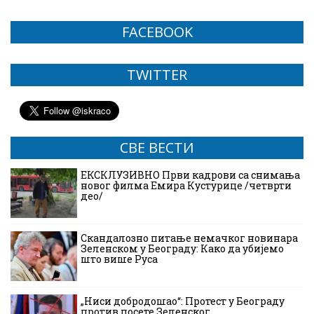
FACEBOOK
TWITTER
СВЕ ВЕСТИ
ЕКСКЛУЗИВНО Први кадрови са снимања
новог филма Емира Кустурице /четврти
део/
Скандалозно питање немачког новинара
Зеленском у Београду: Како да убијемо
што више Руса
„Ниси добродошао“: Протест у Београду
против посете Зеленског