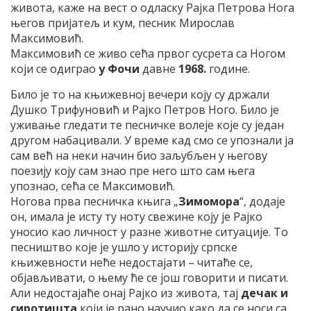
живота, каже на вест о одласку Рајка Петрова Нога
његов пријатељ и кум, песник Мирослав
Максимовић.
Максимовић се живо сећа првог сусрета са Ногом
који се одиграо
у Фочи
давне
1968.
године.
Било је то на књижевној вечери коју су држали
Душко Трифуновић и Рајко Петров Ного. Било је
уживање гледати те песничке волеје које су један
другом набацивали. У време кад смо се упознали ја
сам већ на неки начин био заљубљен у његову
поезију коју сам знао пре него што сам њега
упознао, сећа се Максимовић.
Ногова прва песничка књига „
Зимомора
“, додаје
он, имала је исту ту ноту свежине коју је Рајко
уносио као личност у разне животне ситуације. То
песништво које је ушло у историју српске
књижевности неће недостајати – читаће се,
објављивати, о њему ће се још говорити и писати.
Али недостајаће онај Рајко из живота, тај
дечак и
сиротишта
који је рано научио како да се носи са