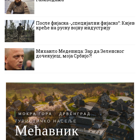
После фијаска -„специјални фијаско“: Кијев
креће на руску војну индустрију
Михаило Меденица: Зар да Зеленског
дочекујеш, моја Србијо?!