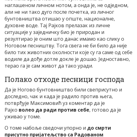
наглашеном личном нотом, а онда је, не одједном,
али не ни тако дуго после почетка, из личног
бунтовништва отишао у опште, националне,
духовне воде. Тај Рајков прелазак из личне
ситуације у заједничку био је природан и
резултирао је оним што данас имамо као слику о
Ноговом песништву. Тога свега не би било да није
било тих животних околности које су га саме од себе
водиле да дође дотле докле је дошао. Једноставно,
терао га је сам живот да тако уради.
Полако отходе песници господа
Да је Ногово бунтовништво били свеприсутно и
доследно, чак и када је радило против њега,
потврђује Максимовић уз коментар да је
Рајко
волео да ради против себе
, готово да је
уживао у томе.
О томе набоље сведочи упорно и
до смрти
присутно пријатељство са Радованом