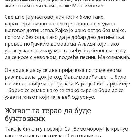
животним невољама, каже Максимовић.
Све што је у његовој личности било тако
карактеристично на неки је начин последица
његовог детињства. Рајко је рано остао без мајке,
потом и без оца, тако да је добар део детињства
провео по ђачким домовима. А људи који тако
улазе у живот имају много већу борбеност и снагу
да се носе с невољом, подсећа песник Максимовић.
Он додаје да су се два пријатеља по томе веома
разликовала: док је код Максимовића све то било
пасивно, наиђе и прође, код Рајка је било другачије
– борио се онако како се свако сироче бори да се
ухвати живот који га је већ одгурнуо.
Живот га терао да буде
бунтовник
Тако је било и у поезији. Са „Зимомором“ је кренуо
као нека врста песничког бунтовника са