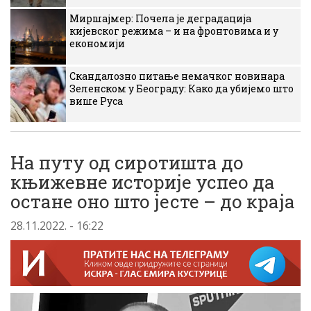
Миршајмер: Почела је деградација
кијевског режима – и на фронтовима и у
економији
Скандалозно питање немачког новинара
Зеленском у Београду: Како да убијемо што
више Руса
На путу од сиротишта до
књижевне историје успео да
остане оно што јесте – до краја
28.11.2022. - 16:22