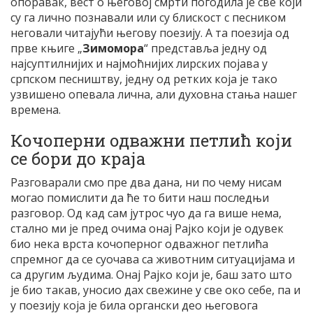
опоравак, вест о његовој смрти погодила је све који
су га лично познавали или су блискост с песником
неговали читајући његову поезију. А та поезија од
прве књиге „
Зимомора
“ представља једну од
најсуптилнијих и најмоћнијих лирских појава у
српском песништву, једну од ретких која је тако
узвишено опевала лична, али духовна стања нашег
времена.
Кочоперни одважни петлић који
се бори до краја
Разговарали смо пре два дана, ни по чему нисам
могао помислити да ће то бити наш последњи
разговор. Од кад сам јутрос чуо да га више нема,
стално ми је пред очима онај Рајко који је одувек
био нека врста кочоперног одважног петлића
спремног да се суочава са животним ситуацијама и
са другим људима. Онај Рајко који је, баш зато што
је био такав, уносио дах свежине у све око себе, па и
у поезију која је била органски део његовога