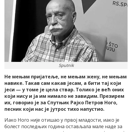
Sputnik
Не мењам пријатеље, не мењам жену, не мењам
навике. Такав сам какав јесам, а бити тај који
јеси — у томе је цела ствар. Толико је већ оних
који нису и ја им нимало не завидим. Презирем
их, говорио је за Спутњик Рајко Петров Ного,
песник који нас је јутрос тихо напустио.
Иако Ного није отишао у првој младости, иако је
болест последњих година остављала мале наде за