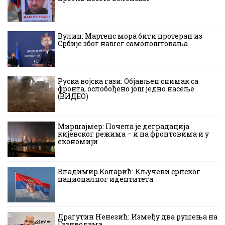
Вулин: Мартенс мора бити протеран из
Србије због нашег самопоштовања
Руска војска гази: Објављен снимак са
фронта, ослобођено још једно насеље
(ВИДЕО)
Миршајмер: Почела је деградација
кијевског режима – и на фронтовима и у
економији
Владимир Коларић: Кључеви српског
националног идентитета
Драгутин Ненезић: Између два рушења на
Газиводама