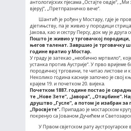
антологијских пјесама „Остајте овдје“, „Ми 
вјеруј“, „Претпразничко вече“.
Шантић је рођен у Мостару, гдје је про
дјетињству, па је живио у породици стрица
Јакова, као и сестру Персу, док му је друга 
Пошто је живио у трговачкој породици
његов таленат. Завршио је трговачку шк
године вратио у Мостар.
У граду је затекао „необично мртвило“, ко
устанка против Аустрије“. У прво вријеме б
породичној трговини, те читао листове и к
Неколико година касније започео је свој к
крајем 19. и почетком 20. вијека.
Почетком 1887. године постао је сарадн
те „Нове Зете“, „Јавора“, „Отаџбине“. Н
друштво „Гусле“, а потом је изабран з
„Просвјете“.
Припадао је мостарском кругу
покренуо са Јованом Дучићем и Светозар
У Првом свјетском рату аустроугарске в