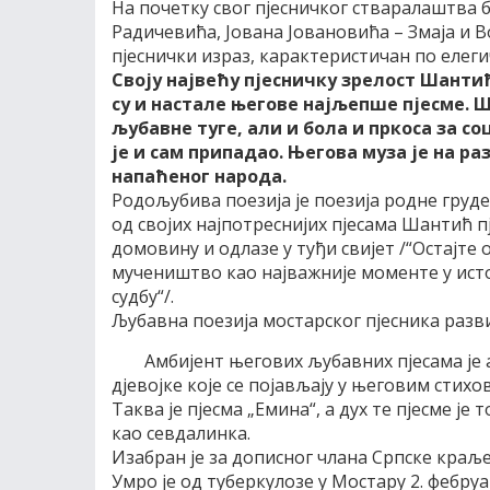
На почетку свог пјесничког стваралаштва б
Радичевића, Јована Јовановића – Змаја и В
пјеснички израз, карактеристичан по еле
Своју највећу пјесничку зрелост Шантић
су и настале његове најљепше пјесме. 
љубавне туге, али и бола и пркоса за 
је и сам припадао. Његова муза је на 
напаћеног народа.
Родољубива поезија је поезија родне груде
од својих најпотреснијих пјесама Шантић п
домовину и одлазе у туђи свијет /“Остајте
мучеништво као најважније моменте у исто
судбу“/.
Љубавна поезија мостарског пјесника разв
Амбијент његових љубавних пјесама је 
дјевојке које се појављају у његовим стих
Таква је пјесма „Емина“, а дух те пјесме је 
као севдалинка.
Изабран је за дописног члана Српске краље
Умро је од туберкулозе у Мостару 2. фебруа