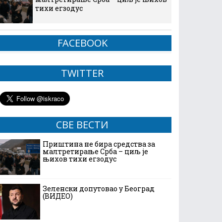
тихи егзодус
FACEBOOK
TWITTER
СВЕ ВЕСТИ
Приштина не бира средства за
малтретирање Срба – циљ је
њихов тихи егзодус
Зеленски допутовао у Београд
(ВИДЕО)