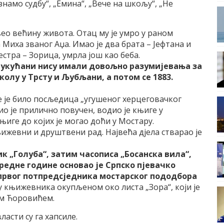
знамо судбу“, „Емина“, „Вече на шкољу“, „Не
вео већину живота. Отац му је умро у раном
 Миха званог Аџа. Имао је два брата – Јефтана и
сестра – Зорица, умрла још као беба.
, укућани нису имали довољно разумијевања за
олу у Трсту и Љубљани, а потом се 1883.
је је било посљедица „угушеног херцеговачког
ио је прилично повучен, водио је књиге у
њиге до којих је могао доћи у Мостару.
њижевни и друштвени рад. Највећа дјела стварао је
ик „Голуба“, затим часописа „Босанска вила“,
аредне године основао је Српско пјевачко
а првог потпредсједника мостарског пододбора
 књижевника окупљеном око листа „Зора“, који је
ом Ћоровићем.
ласти су га хапсиле.