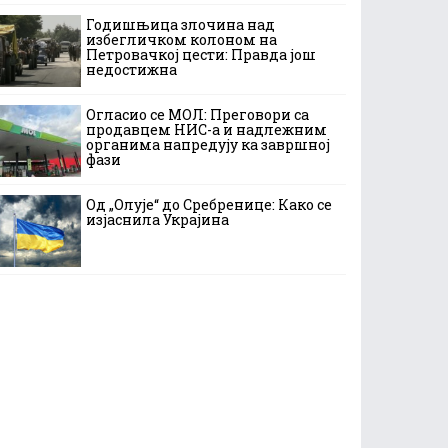
Годишњица злочина над
избегличком колоном на
Петровачкој цести: Правда још
недостижна
Огласио се МОЛ: Преговори са
продавцем НИС-а и надлежним
органима напредују ка завршној
фази
Од „Олује“ до Сребренице: Како се
изјаснила Украјина