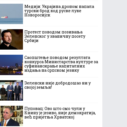
Медији: Украјина дроном напала
турски брод код руске луке
Новоросијск
Протест поводом позивања
Зеленског у званичну посету
Србији
Саопштење поводом резултата
конкурса Министарства културе за
суфинансирање капиталних
издања на српском језику
Зеленски није добродошао ни у
својој земљи!
Пуповац: Ово што смо чули у
Книну је језиво, није демократија,
већ пријетња Хрватској