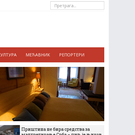
КУЛТУРА
МЕЋАВНИК
РЕПОРТЕРИ
Приштина не бира средства за
малтретирање Срба – циљ је њихов