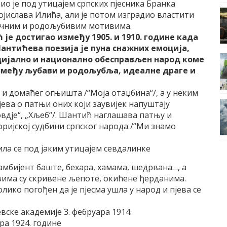
ио је под утицајем српских пјесника Бранка
ојислава Илића, али је потом изградио властити
гичним и родољубивим мотивима.
 је достигао између 1905. и 1910. године када
Шантићева поезија је пуна снажних емоција,
социјално и национално обесправљен народ коме
размеђу љубави и родољубља, идеалне драге и
 и домаћег огњишта /“Моја отаџбина“/, а у неким
јева о патњи оних који заувијек напуштају
 овдје“, „Хљеб“/. Шантић наглашава патњу и
ријској судбини српског народа /“Ми знамо
ила се под јаким утицајем севдалинке
амбијент баште, бехара, хамама, шедрвана…, а
овима су скривене љепоте, окићене ђерданима.
толико погођен да је пјесма ушла у народ и пјева се
вске академије 3. фебруара 1914.
ра 1924. године