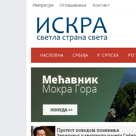
Импресум
Оглашавање
Контакт
НАСЛОВНА
СРБИЈА
Р. СРПСКА
РЕ
Протест поводом позивања
Зеленског у званичну посету Србиј