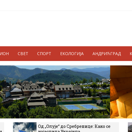
ГИОН
СВЕТ
СПОРТ
ЕКОЛОГИЈА
АНДРИЋГРАД
Од „Олује“ до Сребренице: Како се
и
изјаснила Украјина