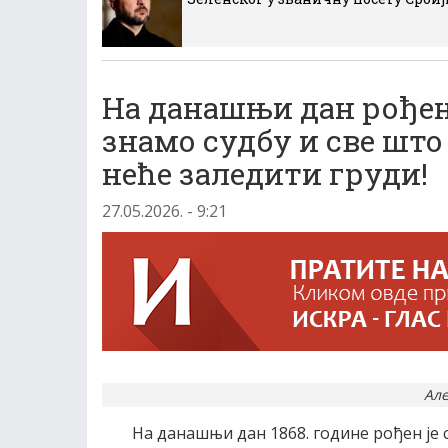
На данашњи дан рођен
знамо судбу и све што 
неће заледити груди!
27.05.2026. - 9:21
Ал
На данашњи дан 1868. године рођен је 