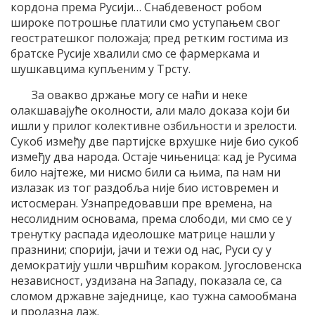
кордона према Русији… Снабдевеност робом
широке потрошње платили смо уступањем свог
геостратешког положаја; пред ретким гостима из
братске Русије хвалили смо се фармеркама и
шушкавцима купљеним у Трсту.
За овакво држање могу се наћи и неке
олакшавајуће околности, али мало доказа који би
ишли у прилог колективне озбиљности и зрелости.
Сукоб између две партијске врхушке није био сукоб
између два народа. Остаје чињеница: кад је Русима
било најтеже, ми нисмо били са њима, па нам ни
излазак из тог раздобља није био истовремен и
истосмеран. Узнапредовавши пре времена, на
несолидним основама, према слободи, ми смо се у
тренутку распада идеолошке матрице нашли у
празнини; спорији, јачи и тежи од нас, Руси су у
демократију ушли чвршћим кораком. Југословенска
независност, уздизана на Западу, показала се, са
сломом државне заједнице, као тужна самообмана
и пролазна лаж.