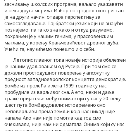
заснивању школских програма, ваљало уважавати
и нека друга мерила. Избор по сродности користан
је на други начин, отвара перспективу за
самосагледавање. Тај братски језик који не знајући
познајемо, па га ко зна како и откуд разумемо,
похрањен је у нашим генима, у прасловенским
маглама, у корењу Крањчевићевог древног дуба.
Учећи га, научићемо понешто и о себи.
Летопис главног тока новије историје обележен
је нашим удаљавањем од Русије. При том смо се
држали простодушног поверења у апсолутну
предност западноевропског концепта демократије.
Бомбе из пролећа и лета 1999. године су нас
пробудиле из варљивог сна. А ето, неки и даље
траже пријатеље међу онима који су нас у 20. веку
шест пута бомбардовали; истовремено смо
неповерљиви према земљи која нас никад није
напала. Ако нам није помогла кад год смо
очекивали, није нам ни одмагала. Онима који су нас
пре дванаест година дивљачки напали злочин је