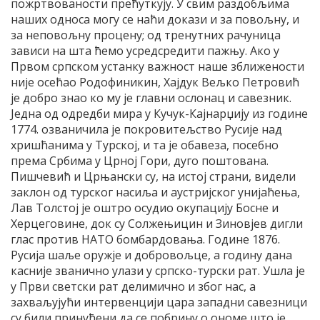
пожртвованости прећуткују. У свим раздобљима
наших односа могу се наћи докази и за повољну, и
за неповољну процену; од тренутних рачуница
зависи на шта ћемо усредсредити пажњу. Ако у
Првом српском устанку важност наше зближености
није осећао Родофиникин, Хајдук Вељко Петровић
је добро знао ко му је главни ослонац и савезник.
Једна од одредби мира у Кучук-Кајнарџију из године
1774. озваничила је покровитељство Русије над
хришћанима у Турској, и та је обавеза, посебно
према Србима у Црној Гори, дуго поштована.
Пишчевић и Црњански су, на истој страни, видели
заклон од турског насиља и аустријског унијаћења,
Лав Толстој је оштро осудио окупацију Босне и
Херцеговине, док су Солжењицин и Зиновјев дигли
глас против НАТО бомбардовања. Године 1876.
Русија шаље оружје и добровољце, а годину дана
касније званично улази у српско-турски рат. Ушла је
у Први светски рат делимично и због нас, а
захваљујући интервенцији цара западни савезници
су били принуђени да се побрину о ономе што је,