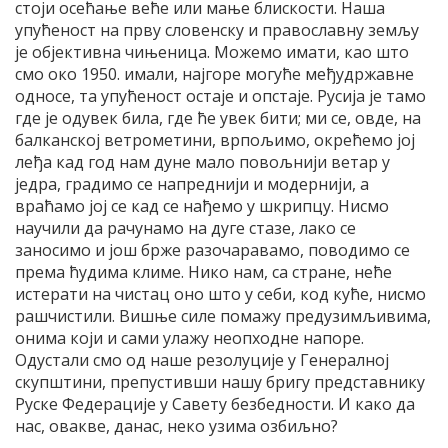
стоји осећање веће или мање блискости. Наша
упућеност на прву словенску и православну земљу
је објективна чињеница. Можемо имати, као што
смо око 1950. имали, најгоре могуће међудржавне
односе, та упућеност остаје и опстаје. Русија је тамо
где је одувек била, где ће увек бити; ми се, овде, на
балканској ветрометини, врпољимо, окрећемо јој
леђа кад год нам дуне мало повољнији ветар у
једра, градимо се напреднији и модернији, а
враћамо јој се кад се нађемо у шкрипцу. Нисмо
научили да рачунамо на дуге стазе, лако се
заносимо и још брже разочаравамо, поводимо се
према ћудима климе. Нико нам, са стране, неће
истерати на чистац оно што у себи, код куће, нисмо
рашчистили. Вишње силе помажу предузимљивима,
онима који и сами улажу неопходне напоре.
Одустали смо од наше резолуције у Генералној
скупштини, препустивши нашу бригу представнику
Руске Федерације у Савету безбедности. И како да
нас, овакве, данас, неко узима озбиљно?