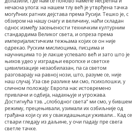
долазили, где нам се поново намеће несрећна и
нечасна улога: на нашем тлу већ је утврђена тачка
могућних ратних дејстава према Русији. Тешко је, с
обзиром на нашу снагу и величину, наћи складан
однос између засењености техничким културним
стандардима Великог света, и опреза према
империјалистичким тежњама којих се он није
одрекао. Руским мислиоцима, писцима и
научницима то је лакше успевало већ и зато што је
њихов удео у изградњи европске и светске
цивилизације незаобилазан, па са светом
разговарају на равној нози, што, разуме се, није
наш случај. Уза све разлике ми смо, психолошки, у
сличном положају: Европа нас истовремено
привлачи и одбија, надахњује и угрожава.
Достигнућа тзв. „слободног света“ ми смо, у бившем
режиму, прецењивали, узимали их озбиљније од
грађана који су их у свакидашњици уживали… Кад се
ствари гледају из даљине, у очи падају пре свега
светле тачке.