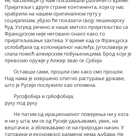
не; часовници су нам показивали различито време.
Пријатељи с друге стране континента, који су нас
храбрили на нашем оригиналном путу у
социјализам, убрзо ће показати своју лешинарску
ћуд. Узгред речено и наше митско пријатељство са
Француском није неговано онако како то
пријатељевање захтева. У време кад се Француска
ослобађала од колонијалног наслеђа, Југославија је
слала помоћ алжирским побуњеницима. Брод који је
превозио оружје у Алжир звао се
Србија
.
Оставши сами, прошли смо како смо прошли.
Над нама је извршено опитно растурање државе,
што је Русији послужило као опомена.
Русофобија и србофобија,
руку под руку
Не патим од ирационалног поверења ни у кога
и ни у шта; ми се од Русије удаљавамо, увек, на
вештачки, а зближавамо се на природан начин. У
трговини и економској размени нема љубави. Не