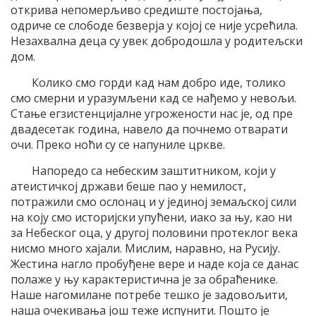
открива непомерљиво средиште постојања,
одриче се слободе безверја у којој се није усрећила.
Незахвална деца су увек добродошла у родитељски
дом.
Колико смо горди кад нам добро иде, толико
смо смерни и уразумљени кад се нађемо у невољи.
Стање егзистенцијалне угрожености нас је, од пре
двадесетак година, навело да почнемо отварати
очи. Преко ноћи су се напуниле цркве.
Напоредо са небеским заштитником, који у
атеистичкој држави беше пао у немилост,
потражили смо ослонац и у јединој земаљској сили
на коју смо историјски упућени, иако за њу, као ни
за Небеског оца, у другој половини протеклог века
нисмо много хајали. Мислим, наравно, на Русију.
Жестина нагло пробуђене вере и наде која се данас
полаже у њу карактеристична је за обраћенике.
Наше нагомилане потребе тешко је задовољити,
наша очекивања још теже испунити. Пошто је