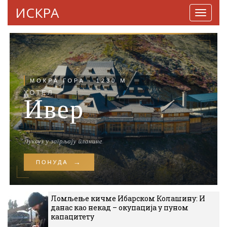
ИСКРА
Навига
Ломљење кичме Ибарском Колашину: И
данас као некад – окупација у пуном
капацитету