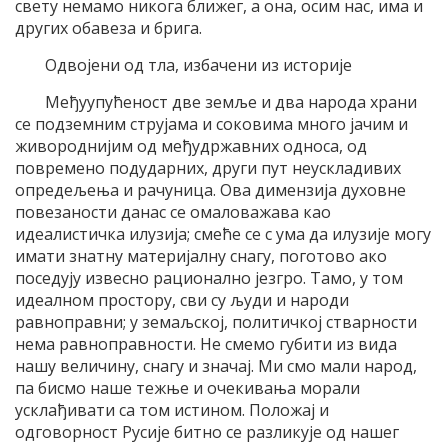
свету немамо никога ближег, а она, осим нас, има и
других обавеза и брига.
Одвојени од тла, избачени из историје
Међуупућеност две земље и два народа храни
се подземним струјама и соковима много јачим и
живороднијим од међудржавних односа, од
повремено подударних, други пут неускладивих
опредељења и рачуница. Ова димензија духовне
повезаности данас се омаловажава као
идеалистичка илузија; смеће се с ума да илузије могу
имати знатну материјалну снагу, поготово ако
поседују извесно рационално језгро. Тамо, у том
идеалном простору, сви су људи и народи
равноправни; у земаљској, политичкој стварности
нема равноправности. Не смемо губити из вида
нашу величину, снагу и значај. Ми смо мали народ,
па бисмо наше тежње и очекивања морали
усклађивати са том истином. Положај и
одговорност Русије битно се разликује од нашег