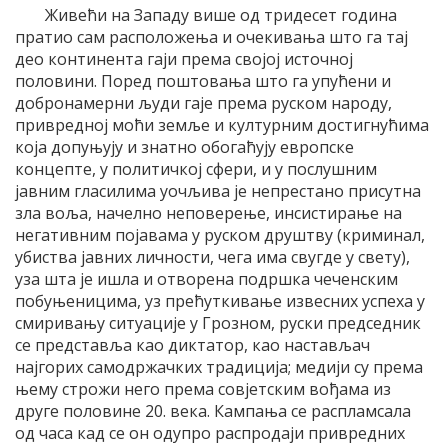
Живећи на Западу више од тридесет година
пратио сам расположења и очекивања што га тај
део континента гаји према својој источној
половини. Поред поштовања што га упућени и
добронамерни људи гаје према руском народу,
привредној моћи земље и културним достигнућима
која допуњују и знатно обогаћују европске
концепте, у политичкој сфери, и у послушним
јавним гласилима уочљива је непрестано присутна
зла воља, начелно неповерење, инсистирање на
негативним појавама у руском друштву (криминал,
убиства јавних личности, чега има свугде у свету),
уза шта је ишла и отворена подршка чеченским
побуњеницима, уз прећуткивање извесних успеха у
смиривању ситуације у Грозном, руски председник
се представља као диктатор, као настављач
најгорих самодржачких традиција; медији су према
њему строжи него према совјетским вођама из
друге половине 20. века. Кампања се распламсала
од часа кад се он одупро распродаји привредних