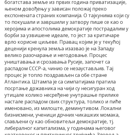
богатстава земље из првих година приватизације,
њеном довођењу у зависан положај преко
експонената страних компанија. О тајкунима који су
то покушали и завршили у затвору пише се као о
херојима и апостолима демократије пострадалим у
борби за узвишене идеале, то јест за критичаре
врло корисне циљеве. Правац којим је у текућој
деценији кренула земља изазвао је на Западу
велико разочарање и негодовање. Процес
уништавања и срозавања Русије, започет са
распадом СССР-а, чинио се незаустављив. Тај
процес је топло поздрављен са обе стране
Атлантика. Штампа је са симпатијама пратила
посртање државника на чији су несигуран ход
утицале колико несређене унутрашње прилике
настале распадом свих структура, толико и пиће
именовано, из милоште, деминутивом. Локални
бизнисмени, ученици дрчних чикашких момака,
слављени су као обновитељи демократије, тј.
либералног капитализма, у годинама његовог
кратковеког и плиткоумног тријумфа. Зловоља