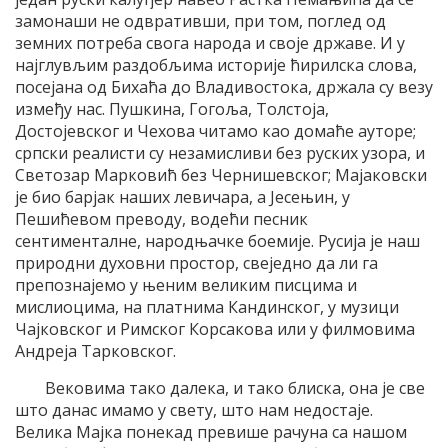
замонаши не одвративши, при том, поглед од
земних потреба свога народа и своје државе. И у
најглувљим раздобљима историје ћирилска слова,
посејана од Бихаћа до Владивостока, држала су везу
између нас. Пушкина, Гогоља, Толстоја,
Достојевског и Чехова читамо као домаће ауторе;
српски реалисти су незамисливи без руских узора, и
Светозар Марковић без Чернишевског; Мајаковски
је био барјак наших левичара, а Јесењин, у
Пешићевом преводу, водећи песник
сентименталне, народњачке боемије. Русија је наш
природни духовни простор, свеједно да ли га
препознајемо у њеним великим писцима и
мислиоцима, на платнима Кандинског, у музици
Чајковског и Римског Корсакова или у филмовима
Андреја Тарковског.
Вековима тако далека, и тако блиска, она је све
што данас имамо у свету, што нам недостаје.
Велика Мајка понекад превише рачуна са нашом