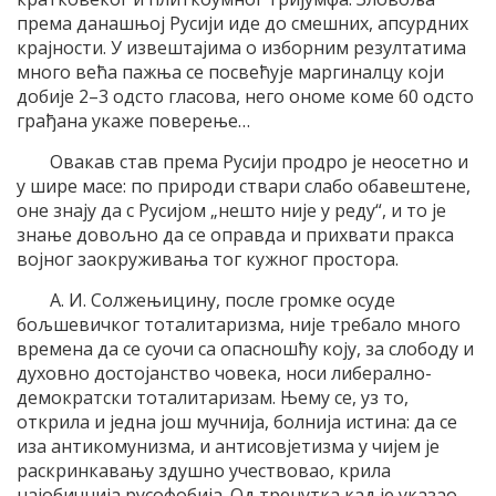
према данашњој Русији иде до смешних, апсурдних
крајности. У извештајима о изборним резултатима
много већа пажња се посвећује маргиналцу који
добије 2–3 одсто гласова, него ономе коме 60 одсто
грађана укаже поверење…
Овакав став према Русији продро је неосетно и
у шире масе: по природи ствари слабо обавештене,
оне знају да с Русијом „нешто није у реду“, и то је
знање довољно да се оправда и прихвати пракса
војног заокруживања тог кужног простора.
А. И. Солжењицину, после громке осуде
бољшевичког тоталитаризма, није требало много
времена да се суочи са опасношћу коју, за слободу и
духовно достојанство човека, носи либерално-
демократски тоталитаризам. Њему се, уз то,
открила и једна још мучнија, болнија истина: да се
иза антикомунизма, и антисовјетизма у чијем је
раскринкавању здушно учествовао, крила
најобичнија русофобија. Од тренутка кад је указао