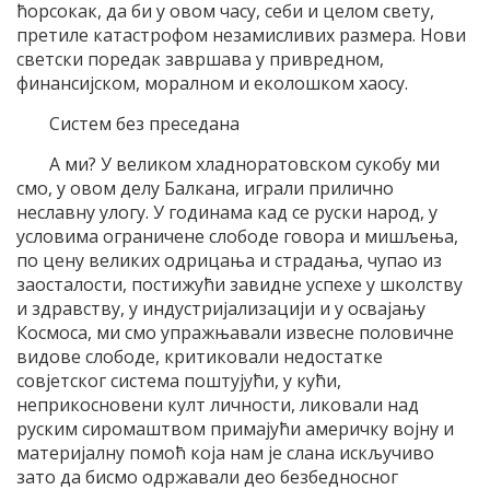
ћорсокак, да би у овом часу, себи и целом свету,
претиле катастрофом незамисливих размера. Нови
светски поредак завршава у привредном,
финансијском, моралном и еколошком хаосу.
Систем без преседана
А ми? У великом хладноратовском сукобу ми
смо, у овом делу Балкана, играли прилично
неславну улогу. У годинама кад се руски народ, у
условима ограничене слободе говора и мишљења,
по цену великих одрицања и страдања, чупао из
заосталости, постижући завидне успехе у школству
и здравству, у индустријализацији и у освајању
Космоса, ми смо упражњавали извесне половичне
видове слободе, критиковали недостатке
совјетског система поштујући, у кући,
неприкосновени култ личности, ликовали над
руским сиромаштвом примајући америчку војну и
материјалну помоћ која нам је слана искључиво
зато да бисмо одржавали део безбедносног