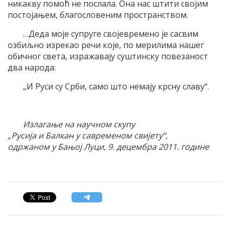
никакву помоћ не послала. Она нас штити својим
постојањем, благословеним пространством.
…Деда моје супруге својевремено је сасвим
озбиљно изрекао речи које, по мерилима нашег
обичног света, изражавају суштинску повезаност
два народа:
„И Руси су Срби, само што немају крсну славу“.
Излагање на научном скупу
„Русија и Балкан у савременом свијету“,
одржаном у Бањој Луци, 9. децембра 2011. године