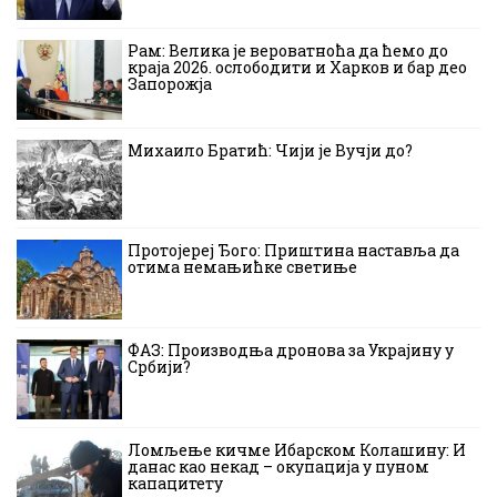
Рам: Велика је вероватноћа да ћемо до
краја 2026. ослободити и Харков и бар део
Запорожја
Михаило Братић: Чији је Вучји до?
Протојереј Ђого: Приштина наставља да
отима немањићке светиње
ФАЗ: Производња дронова за Украјину у
Србији?
Ломљење кичме Ибарском Колашину: И
данас као некад – окупација у пуном
капацитету