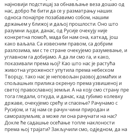
најновији подстицај за обнављање веза дошао од
нас, добро ће бити да се у разматрању наших
односа понајпре позабавимо собом, нашим
држањем у ближој и даљој прошлости. Оно што
разумни људи, данас, од Русије очекују није
конкретна помоћ, мада би нам она, каткад, још
како ваљала. Са извесним правом, са добрим
разлозима, ми с те стране очекујемо разумевање, и
углавном га добијамо. А да ли смо га, и како,
показивали према њој? Као што нас је растућа
животна угроженост упутила према небеском
Творцу, тако нас је неповољан развој домаћих и
спољашњих прилика окренуо према узвишеној и
светој православној земљи. А на коју смо страну пре
тога гледали, откуда, и данас, кад губимо колевку
државе, очекујемо срећу и спасење? Рачунамо с
Русијом, и тај нам се рачун чини природан и
саморазумљив; а може ли она рачунати на нас?
Докле ће садашње осећање топле наклоности
према њој трајати? Закључили смо, одједном, да на