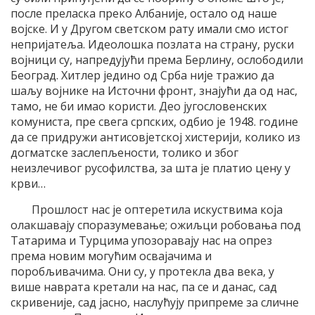
после преласка преко Албаније, остало од наше
војске. И у Другом светском рату имали смо истог
непријатеља. Идеолошка позлата на страну, руски
војници су, напредујући према Берлину, ослободили
Београд. Хитлер једино од Срба није тражио да
шаљу војнике на Источни фронт, знајући да од нас,
тамо, не би имао користи. Део југословенских
комуниста, пре свега српских, одбио је 1948. године
да се придружи антисовјетској хистерији, колико из
догматске заслепљености, толико и због
неизлечивог русофилства, за шта је платио цену у
крви…
Прошлост нас је оптеретила искуствима која
олакшавају споразумевање; ожиљци робовања под
Татарима и Турцима упозоравају нас на опрез
према новим могућим освајачима и
поробљивачима. Они су, у протекла два века, у
више наврата кретали на нас, па се и данас, сад
скривеније, сад јасно, наслућују припреме за сличне