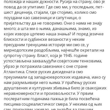
положаја и наших дужности. Русија на страну, ово је
повод да се упитамо: Где смо ми, у последњих, пет-
шест деценија, стајали, где стојимо, колико смо
поуздани као савезници и сапутници, о
пријатељству да не говоримо. Они о нама не знају
много; а шта ми о њима, данашњима, знамо, из
којих извора црпемо наша знања? И поред језичке
блискости и судбинске везаности у неким
пресудним тренуцима историје ми смо се, у
мирнодопским раздобљима, најчешће окретали на
супротну страну. Власт, која је 1945. године
успостављена захваљујући совјетским тенковима,
убрзо је потражила савезнике с оне стране
Атлантика. Списе руских дисидената смо
преузимали од западноевропских издавача, иако су
нам разумљивији него њима. У праћењу руских
друштвених и културних збивања било је свакојаких
неравномерности и произвољности. У првим
послератним годинама пажња је била посвећена
писцима соцреалистичког смера. У некима од њих
сам, признајем, уживао, не знајући да грешим