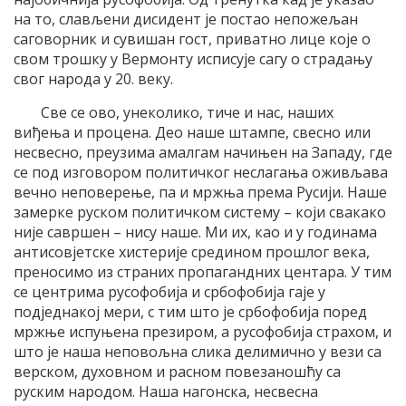
на то, слављени дисидент је постао непожељан
саговорник и сувишан гост, приватно лице које о
свом трошку у Вермонту исписује сагу о страдању
свог народа у 20. веку.
Све се ово, унеколико, тиче и нас, наших
виђења и процена. Део наше штампе, свесно или
несвесно, преузима амалгам начињен на Западу, где
се под изговором политичког неслагања оживљава
вечно неповерење, па и мржња према Русији. Наше
замерке руском политичком систему – који свакако
није савршен – нису наше. Ми их, као и у годинама
антисовјетске хистерије средином прошлог века,
преносимо из страних пропагандних центара. У тим
се центрима русофобија и србофобија гаје у
подједнакој мери, с тим што је србофобија поред
мржње испуњена презиром, а русофобија страхом, и
што је наша неповољна слика делимично у вези са
верском, духовном и расном повезаношћу са
руским народом. Наша нагонска, несвесна