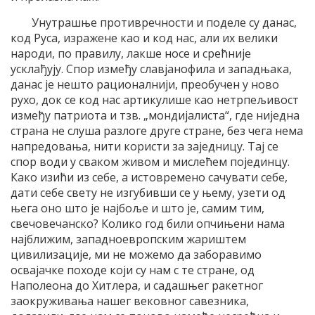
Унутрашње противречности и поделе су данас,
код Руса, изражене као и код нас, али их велики
народи, по правилу, лакше носе и срећније
усклађују. Спор између славјанофила и западњака,
данас је нешто рационалнији, преобучен у ново
рухо, док се код нас артикулише као нетрпељивост
између патриота и тзв. „мондијалиста“, где ниједна
страна не слуша разлоге друге стране, без чега нема
напредовања, нити користи за заједницу. Тај се
спор води у сваком живом и мислећем појединцу.
Како изићи из себе, а истовремено сачувати себе,
дати себе свету не изгубивши се у њему, узети од
њега оно што је најбоље и што је, самим тим,
свечовечанско? Колико год били опчињени нама
најближим, западноевропским жариштем
цивилизације, ми не можемо да заборавимо
освајачке походе који су нам с те стране, од
Наполеона до Хитлера, и садашњег ракетног
заокруживања нашег вековног савезника,