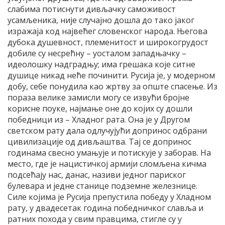
слабима потиснути дивљачку саможивост
усамљеника, није случајно дошла до тако јаког
изражаја код највећег словенског народа. Његова
дубока душевност, племенитост и широкогрудост
добиле су несрећну – уосталом западњачку –
идеолошку надградњу; има грешака које ситне
душице никад неће починити. Русија је, у модерном
добу, себе понудила као жртву за опште спасење. Из
пораза велике замисли могу се извући бројне
корисне поуке, најмање оне до којих су дошли
победници из – Хладног рата. Она је у Другом
светском рату дала одлучујући допринос одбрани
цивилизације од дивљаштва. Тај се допринос
годинама свесно умањује и потискује у заборав. На
место, где је нацистичкој армији сломљена кичма
подсећају нас, данас, називи једног париског
булевара и једне станице подземне железнице.
Силе којима је Русија препустила победу у Хладном
рату, у двадесетак година победничког славља и
ратних похода у свим правцима, стигле су у