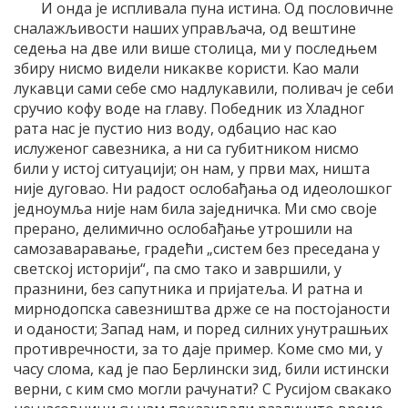
И онда је испливала пуна истина. Од пословичне
сналажљивости наших управљача, од вештине
седења на две или више столица, ми у последњем
збиру нисмо видели никакве користи. Као мали
лукавци сами себе смо надлукавили, поливач је себи
сручио кофу воде на главу. Победник из Хладног
рата нас је пустио низ воду, одбацио нас као
ислуженог савезника, а ни са губитником нисмо
били у истој ситуацији; он нам, у први мах, ништа
није дуговао. Ни радост ослобађања од идеолошког
једноумља није нам била заједничка. Ми смо своје
прерано, делимично ослобађање утрошили на
самозаваравање, градећи „систем без преседана у
светској историји“, па смо тако и завршили, у
празнини, без сапутника и пријатеља. И ратна и
мирнодопска савезништва држе се на постојаности
и оданости; Запад нам, и поред силних унутрашњих
противречности, за то даје пример. Коме смо ми, у
часу слома, кад је пао Берлински зид, били истински
верни, с ким смо могли рачунати? С Русијом свакако