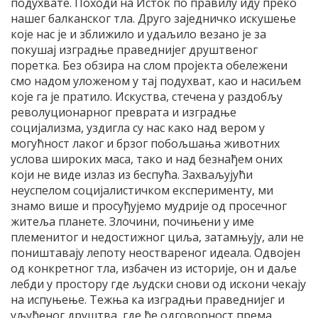
подухвате. Походи на Исток по правилу иду преко
нашег балканског тла. Друго заједничко искушење
које нас је и зближило и удаљило везано је за
покушај изградње праведнијег друштвеног
поретка. Без обзира на слом пројекта обележени
смо надом уложеном у тај подухват, као и насиљем
које га је пратило. Искуства, стечена у раздобљу
револуционарног преврата и изградње
социјализма, уздигла су нас како над вером у
могућност лаког и брзог побољшања животних
услова широких маса, тако и над безнађем оних
који не виде излаз из беспућа. Захваљујући
неуспелом социјалистичком експерименту, ми
знамо више и просуђујемо мудрије од просечног
житеља планете. Злочини, почињени у име
племенитог и недостижног циља, затамњују, али не
поништавају лепоту неоствареног идеала. Одвојен
од конкретног тла, избачен из историје, он и даље
лебди у простору где људски снови од искони чекају
на испуњење. Тежња ка изградњи праведнијег и
уљуђеног друштва, где ће одговорност према