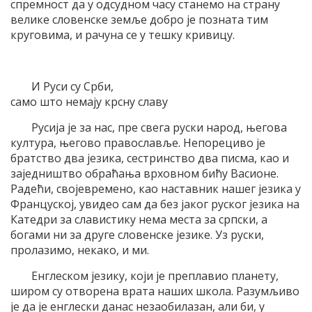
спремност да у одсудном часу станемо на страну
велике словенске земље добро је позната тим
круговима, и рачуна се у тешку кривицу.
И Руси су Срби,
само што немају крсну славу
Русија је за нас, пре свега руски народ, његова
култура, његово православље. Непорециво је
братство два језика, сестринство два писма, као и
заједништво обраћања врховном бићу Васионе.
Радећи, својевремено, као наставник нашег језика у
Француској, увидео сам да без јаког руског језика на
Катедри за славистику нема места за српски, а
богами ни за друге словенске језике. Уз руски,
пролазимо, некако, и ми.
Енглеском језику, који је преплавио планету,
широм су отворена врата наших школа. Разумљиво
је да је енглески данас незаобилазан, али би, у