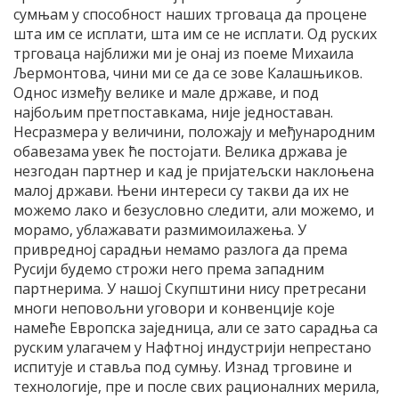
сумњам у способност наших трговаца да процене
шта им се исплати, шта им се не исплати. Од руских
трговаца најближи ми је онај из поеме Михаила
Љермонтова, чини ми се да се зове Калашњиков.
Однос између велике и мале државе, и под
најбољим претпоставкама, није једноставан.
Несразмера у величини, положају и међународним
обавезама увек ће постојати. Велика држава је
незгодан партнер и кад је пријатељски наклоњена
малој држави. Њени интереси су такви да их не
можемо лако и безусловно следити, али можемо, и
морамо, ублажавати размимоилажења. У
привредној сарадњи немамо разлога да према
Русији будемо строжи него према западним
партнерима. У нашој Скупштини нису претресани
многи неповољни уговори и конвенције које
намеће Европска заједница, али се зато сарадња са
руским улагачем у Нафтној индустрији непрестано
испитује и ставља под сумњу. Изнад трговине и
технологије, пре и после свих рационалних мерила,