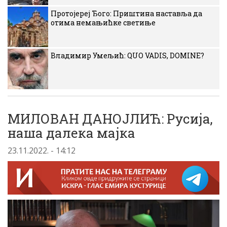
Протојереј Ђого: Приштина наставља да
отима немањићке светиње
Владимир Умељић: QUO VADIS, DOMINE?
МИЛОВАН ДАНОЈЛИЋ: Русија,
наша далека мајка
23.11.2022. - 14:12