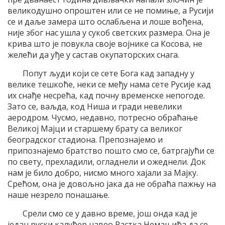
великодушно опроштен или се не помиње, а Русији
се и даље замера што ослабљена и лоше вођена,
није због нас ушла у сукоб светских размера. Она је
крива што је повукла своје војнике са Косова, не
желећи да уђе у састав окупаторских снага.
Попут људи који се сете Бога кад западну у
велике тешкоће, неки се међу нама сете Русије кад
их снађе несрећа, кад почну временске непогоде.
Зато се, ваљда, код Ниша и гради невелики
аеродром. Чусмо, недавно, потресно обраћање
Великој Мајци и старшему брату са великог
београдског стадиона. Препознајемо и
припознајемо братство пошто смо се, батргајући се
по свету, прехладили, огладнели и ожеднели. Док
нам је било добро, нисмо много хајали за Мајку.
Срећом, она је довољно јака да не обраћа пажњу на
наше незрело понашање.
Срели смо се у давно време, још онда кад је
један руски калуђер навео Растка Немањића да се