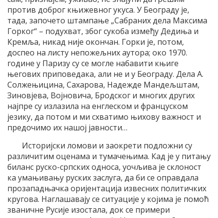
против доброг књижевног укуса. У Београду је,
тада, започето штампање „Сабраних дела Максима
Горког“ – подухват, због сукоба између Дедиња и
Кремља, никад није окончан. Горки је, потом,
доспео на листу непожељних аутора; око 1970.
године у Паризу су се могле набавити књиге
његових приповедака, али не и у Београду. Дела А.
Солжењицина, Сахарова, Надежде Мандељштам,
Зиновјева, Војновича, Бродског и многих других
најпре су излазила на енглеском и француском
језику, да потом и ми схватимо њихову важност и
предочимо их нашој јавности…
Историјски ломови и заокрети подложни су
различитим оценама и тумачењима. Кад је у питању
биланс руско-српских односа, уочљива је склоност
ка умањивању руских заслуга, да би се оправдала
прозападњачка оријентација извесних политичких
кругова. Наглашавају се ситуације у којима је помоћ
званичне Русије изостала, док се примери