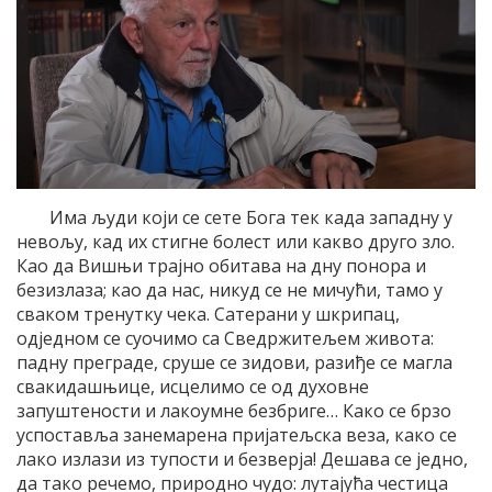
Има људи који се сете Бога тек када западну у
невољу, кад их стигне болест или какво друго зло.
Као да Вишњи трајно обитава на дну понора и
безизлаза; као да нас, никуд се не мичући, тамо у
сваком тренутку чека. Сатерани у шкрипац,
одједном се суочимо са Сведржитељем живота:
падну преграде, сруше се зидови, разиђе се магла
свакидашњице, исцелимо се од духовне
запуштености и лакоумне безбриге… Како се брзо
успоставља занемарена пријатељска веза, како се
лако излази из тупости и безверја! Дешава се једно,
да тако речемо, природно чудо: лутајућа честица