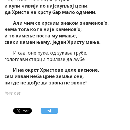
и купи чивија по најскупљој цени,
да Христа на крсту бар мало одмени.
Али чим се крсним знаком знаменов’о,
нема тога ко га није каменов’о;
и то камење поста му имање,
сваки камен њему, један Христу мање.
И сад, оне руке, од зукава грубе,
гологлави старци прилазе да љубе.
И на окрст Христове целе васионе,
сем изван неба црне земље оне,
нигде не дође да звона не звоне!
in4s.net