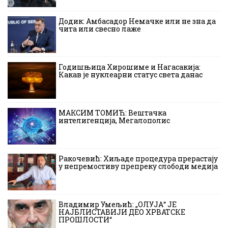
Додик: Амбасадор Немачке или не зна да
чита или свесно лаже
Годишњица Хирошиме и Нагасакија:
Какав је нуклеарни статус света данас
МАКСИМ ТОМИЋ: Вештачка
интелигенција, Мегалополис
Ракочевић: Хиљаде процедура прерастају
у непремостиву препреку слободи медија
Владимир Умељић: „ОЛУЈА“ ЈЕ
НАЈБЛИСТАВИЈИ ДЕО ХРВАТСКЕ
ПРОШЛОСТИ“