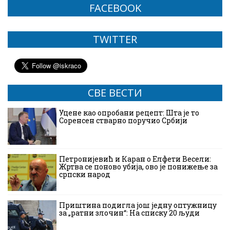
FACEBOOK
TWITTER
СВЕ ВЕСТИ
Уцене као опробани рецепт: Шта је то
Соренсен стварно поручио Србији
Петронијевић и Каран о Елфети Весели:
Жртва се поново убија, ово је понижење за
српски народ
Приштина подигла још једну оптужницу
за „ратни злочин“: На списку 20 људи