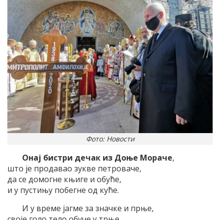
Фото: Новости
Онај бистри дечак из Доње Мораче
,
што је продавао зукве петроваче,
да се домогне књиге и обуће,
и у пустињу побегне од куће.
И у време јагме за значке и прње,
своје голо тело обуче у трње