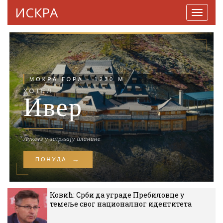
ИСКРА
Навига
Ковић: Срби да уграде Пребиловце у
темеље свог националног идентитета