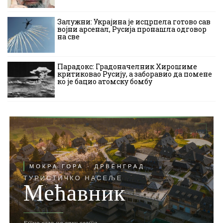
Залужни: Украјина је исцрпела готово сав
војни арсенал, Русија пронашла одговор
на све
Парадокс: Градоначелник Хирошиме
критиковао Русију, а заборавио да помене
ко је бацио атомску бомбу