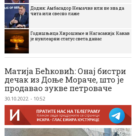
Додик: Амбасадор Немачке или не зна да
чита или свесно лаже
Годишњица Хирошиме и Нагасакија: Какав
је нуклеарни статус света данас
Матија Бећковић: Онај бистри
дечак из Доње Мораче, што је
продавао зукве петроваче
30.10.2022. - 10:52