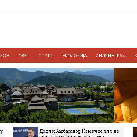
ГИОН
СВЕТ
СПОРТ
ЕКОЛОГИЈА
АНДРИЋГРАД
 у
Додик: Амбасадор Немачке или не
зна да чита или свесно лаже