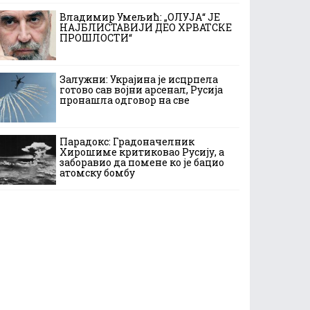
Владимир Умељић: „ОЛУЈА“ ЈЕ
НАЈБЛИСТАВИЈИ ДЕО ХРВАТСКЕ
ПРОШЛОСТИ“
Залужни: Украјина је исцрпела
готово сав војни арсенал, Русија
пронашла одговор на све
Парадокс: Градоначелник
Хирошиме критиковао Русију, а
заборавио да помене ко је бацио
атомску бомбу