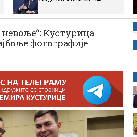
е невоље“: Кустурица
најбоље фотографије