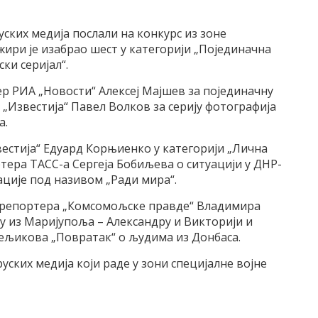
уских медија послали на конкурс из зоне
жири је изабрао шест у категорији „Појединачна
ки серијал“.
ер РИА „Новости“ Алексеј Мајшев за појединачну
 „Известија“ Павел Волков за серију фотографија
а.
вестија“ Едуард Корњиенко у категорији „Лична
ртера ТАСС-а Сергеја Бобиљева о ситуацији у ДНР-
ације под називом „Ради мира“.
о-репортера „Комсомољске правде“ Владимира
ру из Маријупоља – Александру и Викторији и
Мељикова „Повратак“ о људима из Донбаса.
уских медија који раде у зони специјалне војне