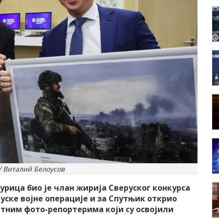
/ Виталий Белоусов
рица био је члан жирија Сверуског конкурса
уске војне операције и за Спутњик открио
атним фото-репортерима који су освојили