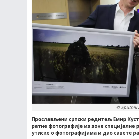
© Sputnik 
Прослављени српски редитељ Емир Кусту
ратне фотографије из зоне специјалне р
утиске о фотографијама и дао савете р