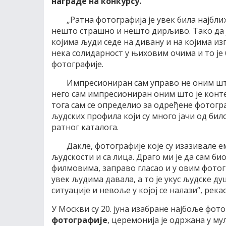
награде на конкурсу.
„Ратна фотографија је увек била најбл
нешто страшно и нешто дирљиво. Тако да ј
којима људи седе на дивану и на којима из
нека солидарност у њиховим очима и то је 
фотографије.
Импресиониран сам управо не оним што 
него сам импресиониран оним што је конте
тога сам се определио за одређене фотограф
људских профила који су много јачи од било
ратног каталога.
Дакле, фотографије које су изазивале е
људскости и са лица. Драго ми је да сам би
филмовима, заправо гласао и у овим фотогр
увек људима давала, а то је укус људске д
ситуације и невоље у којој се налази“, река
У Москви су 20. јуна изабране најбоље фот
фотографије
, церемонија је одржана у му