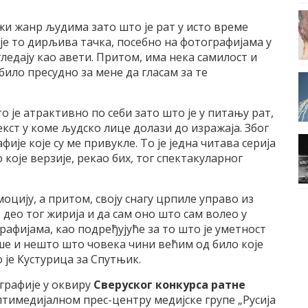
ижи жанр људима зато што је рат у исто време
е то дирљива тачка, посебно на фотографијама у
гледају као авети. Притом, има нека самилост и
било пресудно за мене да гласам за те
је атрактивно по себи зато што је у питању рат,
кст у коме људско лице долази до изражаја. Због
ије које су ме привукле. То је једна читава серија
 које верзије, рекао бих, тог спектакуларног
моцију, а притом, своју снагу црпиле управо из
о део тог жирија и да сам оно што сам волео у
афијама, као подређујуће за то што је уметност
уше и нешто што човека чини већим од било које
о је Кустурица за Спутњик.
ографије у оквиру
Сверуског конкурса ратне
лтимедијалном прес-центру медијске групе „Русија