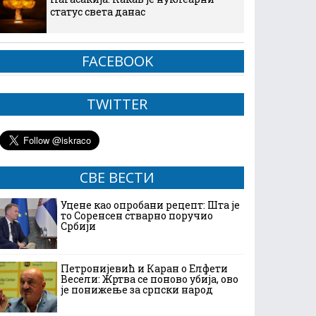
статус света данас
FACEBOOK
TWITTER
СВЕ ВЕСТИ
Уцене као опробани рецепт: Шта је
то Соренсен стварно поручио
Србији
Петронијевић и Каран о Елфети
Весели: Жртва се поново убија, ово
је понижење за српски народ