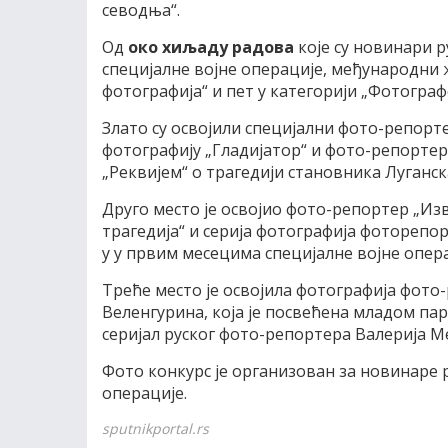
севодња“.
Од
око хиљаду радова
које су новинари р
специјалне војне операције, међународни 
фотографија“ и пет у категорији „Фотографс
Злато су освојили специјални фото-репорт
фотографију „Гладијатор“ и фото-репортер
„Реквијем“ о трагедији становника Луганск
Друго место је освојио фото-репортер „Из
трагедија“ и серија фотографија фоторепо
у у првим месецима специјалне војне опер
Треће место је освојила фотографија фот
Веленгурина, која је посвећена младом па
серијал руског фото-репортера Валерија 
Фото конкурс је организован за новинаре р
операције.
sputnikportal.rs