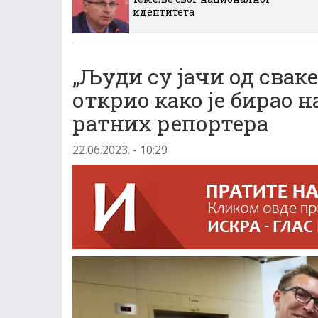
идентитета
„Људи су јачи од свак
открио како је бирао 
ратних репортера
22.06.2023. - 10:29