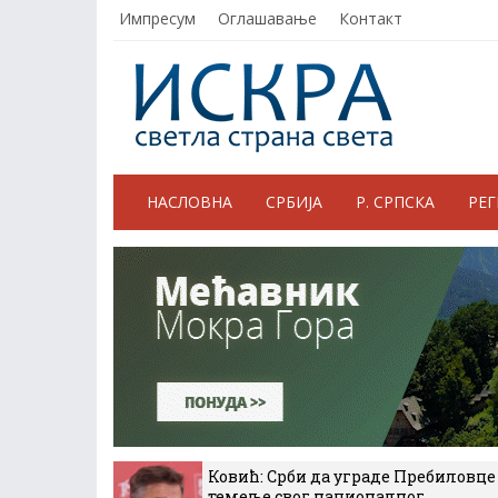
Импресум
Оглашавање
Контакт
НАСЛОВНА
СРБИЈА
Р. СРПСКА
РЕ
Ковић: Срби да уграде Пребиловце
темеље свог националног