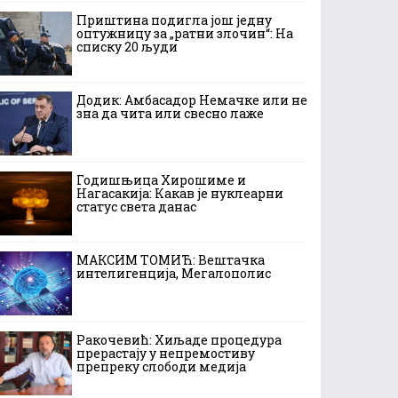
Приштина подигла још једну
оптужницу за „ратни злочин“: На
списку 20 људи
Додик: Амбасадор Немачке или не
зна да чита или свесно лаже
Годишњица Хирошиме и
Нагасакија: Какав је нуклеарни
статус света данас
МАКСИМ ТОМИЋ: Вештачка
интелигенција, Мегалополис
Ракочевић: Хиљаде процедура
прерастају у непремостиву
препреку слободи медија