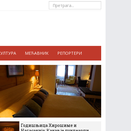
КУЛТУРА
МЕЋАВНИК
РЕПОРТЕРИ
Годишњица Хирошиме и
Нагасакија: Какав је нуклеарни