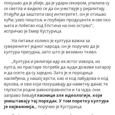
покушао да је убије, да је удари секиром, упалила су
се светла и видело се да он учествује у ријалитију.
Хтијући да заштити свој интегритет, он је отишао
кући, узео пиштољ и поубијао продуценте и све око
њега и побегао код Епстина на оно острво“,
испричао је Емир Кустурица.
На питање колико је култура важна за
суверенитет једног народа, он је поручио да је
култура пресудна, зато што је везивно ткиво.
„Култура и религија иду из истог извора, из
култа, из прастаре потребе да људи доживе катарзу
и да осете да су заједно. Зато је и породица
наслеђена, у нашој врсти, као и код лабудова и код
вукова, и ови који покушавају да наметну данас те
глупости родне равноправности и та чуда, они
заправо бивају
гласници зле идеологије, који
уништавају тај поредак
.
У том поретку култура
је најважнија
„, поручио је Кустурица.