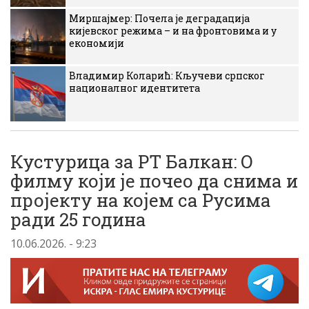
Миршајмер: Почела је деградација
кијевског режима – и на фронтовима и у
економији
Владимир Коларић: Кључеви српског
националног идентитета
Кустурица за РТ Балкан: О
филму који је почео да снима и
пројекту на којем са Русима
ради 25 година
10.06.2026. - 9:23