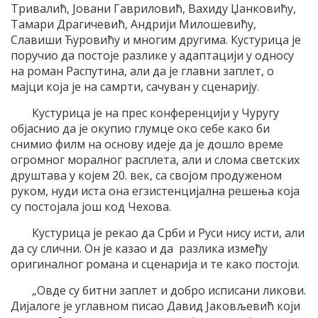
Тривалић, Јовани Гавриловић, Вахиду Џанковићу,
Тамари Драгичевић, Андрији Милошевићу,
Славиши Ћуровићу и многим другима. Кустурица је
поручио да постоје разлике у адаптацији у односу
на роман Распутина, али да је главни заплет, о
мајци која је на самрти, сачуван у сценарију.
Кустурица је на прес конференцији у Чуругу
објаснио да је окупио глумце око себе како би
снимио филм на основу идеје да је дошло време
огромног моралног расплета, али и слома светских
друштава у којем 20. век, са својом продуженом
руком, нуди иста она егзистенцијална решења која
су постојала још код Чехова.
Кустурица је рекао да Срби и Руси нису исти, али
да су слични. Он је казао и да разлика између
оригиналног романа и сценарија и те како постоји.
„Овде су битни заплет и добро исписани ликови.
Дијалоге је углавном писао Давид Јаковљевић који