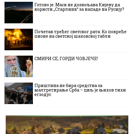
Готово је: Маск не дозвољава Кијеву да
користи „Старлинк“ за нападе на Русију?
Почетак трећег светског рата: Ко покреће
пионе на светској шаховској табли
СМИРИ СЕ, ГОРДИ ЧОВЈЕЧЕ!
Приштина не бира средства за
малтретирање Срба – циљ је њихов тихи
егзодус