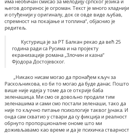
има необичан смисао за мелодију српског језика и
његов допринос је огроман. Текст је много хладнији
и отуђенији у оригиналу, док се овде виде љубав,
спремност на покајање и топлина“, објаснио је
редитељ.
Кустурица је за РТ Балкан рекао да већ 25
година ради са Русима и на пројекту
екранизације романа „Злочин и казна“
Фјодора Достојевског.
„Никако нисам могао да пронађем кључ за
Раскољникова, ко би то могао да буде данас. Пошто
више није идеја у томе да се открије баба
зеленашица. Ми смо се довољно продали тим
зеленашима и сами смо постали зеленаши, тако да
није то кључно питање психологије таквог јунака. И
онда сам схватио у ствари да су фикција и реалност
обрнуто пропорционалне ономе што ми
доживљавамо као време и да је психичка стварност