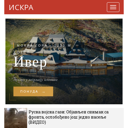
ИСКРА
Навига
Руска војска гази: Објављен снимак са
фронта, ослобођено још једно насеље
(ВИДЕО)