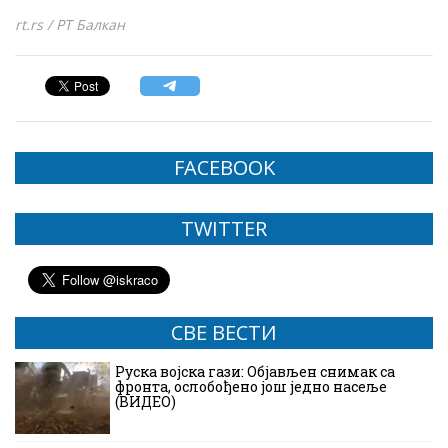
rt.rs / РТ Балкан
FACEBOOK
TWITTER
СВЕ ВЕСТИ
Руска војска гази: Објављен снимак са
фронта, ослобођено још једно насеље
(ВИДЕО)