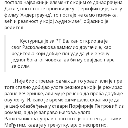
постала најважнији елемент с којим се данас рачуна.
Дакле, оно што се произведе у сфери фикције, као у
филму ‘Андерграунд’, то постаје не само психичка,
већ и реалност у којој људи живе“, објаснио је
редитељ.
Кустурица је за РТ Балкан открио да је
свог Раскољникова замислио другачије, као
редитеља који добије понуду да убије жену
једног богатог човека, да би му овај дао паре
за филм.
„Није био спреман одмах да то уради, али је пре
тога стално добијао улоге режисера који је режирао
разне вечеринке, али му је речено да проба да убије
ову жену. И, како је време одмицало, схватио је да
је шеф обезбеђења у ствари Порфирије Петровић из
романа, а да је заправо његова, улога
Раскољникова, управо оно што је он хтео да сними.
Међутим, када је у тренутку, врло неспретно,