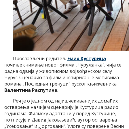
Прослављени редитељ
Емир Кустурица
почиње снимање новог филма „Чуружанка“, чија се
радна одвија у живописном војвођанском селу
Чуруг. Сценарио за филм инспирисан је мотивима
романа „Последњи тренуци“ руског књижевника
Валентина Распутина
.
Реч је о једном од најишчекиванијих домаћих
остварења на чијем сценарију је Кустурица радио
годинама. Филмску адаптацију поред Кустурице,
потписује и Давид Јаковљевић, аутор остварења
„Усековање“ и „Јорговани“. Улоге су поверене Весни