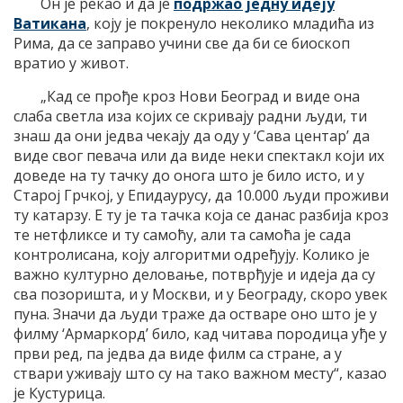
Он је рекао и да је
подржао једну идеју
Ватикана
, коју је покренуло неколико младића из
Рима, да се заправо учини све да би се биоскоп
вратио у живот.
„Кад се прође кроз Нови Београд и виде она
слаба светла иза којих се скривају радни људи, ти
знаш да они једва чекају да оду у ‘Сава центар’ да
виде свог певача или да виде неки спектакл који их
доведе на ту тачку до онога што је било исто, и у
Старој Грчкој, у Епидаурусу, да 10.000 људи проживи
ту катарзу. Е ту је та тачка која се данас разбија кроз
те нетфликсе и ту самоћу, али та самоћа је сада
контролисана, коју алгоритми одређују. Колико је
важно културно деловање, потврђује и идеја да су
сва позоришта, и у Москви, и у Београду, скоро увек
пуна. Значи да људи траже да остваре оно што је у
филму ‘Армаркорд’ било, кад читава породица уђе у
први ред, па једва да виде филм са стране, а у
ствари уживају што су на тако важном месту“, казао
је Кустурица.