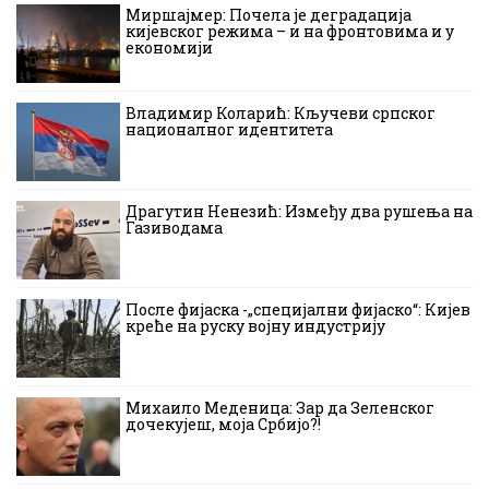
Миршајмер: Почела је деградација
кијевског режима – и на фронтовима и у
економији
Владимир Коларић: Кључеви српског
националног идентитета
Драгутин Ненезић: Између два рушења на
Газиводама
После фијаска -„специјални фијаско“: Кијев
креће на руску војну индустрију
Михаило Меденица: Зар да Зеленског
дочекујеш, моја Србијо?!