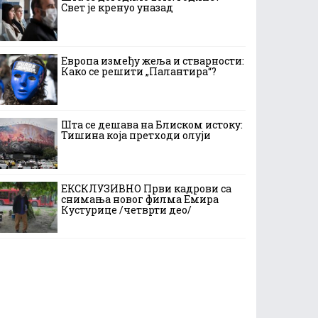
Свет је кренуо уназад
Европа између жеља и стварности:
Како се решити „Палантира“?
Шта се дешава на Блиском истоку:
Тишина која претходи олуји
ЕКСКЛУЗИВНО Први кадрови са
снимања новог филма Емира
Кустурице /четврти део/