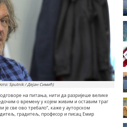
то: Sputnik / Дејан Симић)
а одговоре на питања, нити да разријеше велике
вједочим о времену у којем живим и оставим траг
и је све ово требало“, каже у ауторском
едитељ, градитељ, професор и писац Емир