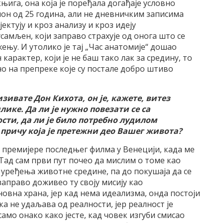
књига, она која је поређала догађаје условно
пон од 25 година, али не дневничким записима
јектују и кроз анализу и кроз идеју
усамљен, који заправо страхује од онога што се
ењу. И утолико је тај „Час анатомије“ дошао
н карактер, који је не баш тако лак за средину, то
о на препреке које су постале добро штиво
зивате Дон Кихота, он је, кажете, витез
ике. Да ли је нужно повезати се са
сти, да ли је било потребно лудилом
 причу која је претежни део Вашег живота?
 премијере последњег филма у Венецији, када ме
. Тад сам први пут почео да мислим о томе као
д уређења животне средине, па до покушаја да се
заправо доживео ту своју мисију као
новна храна, јер кад нема идеализма, онда постоји
а не удаљава од реалности, јер реалност је
само онако како јесте, кад човек изгуби смисао