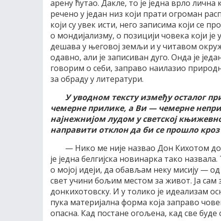
арену ћутао. Дакле, то је једна врло лична 
речено у један низ који прати огроман рас
који су увек исти, него записима који се про
о мондијализму, о позицији човека који је 
дешава у његовој земљи и у читавом окруж
одавно, али је записиван дуго. Онда је једа
говорим о себи, заправо наилазио природн
за обраду у литератури.
У уводном тексту између осталог при
чемерне прилике, а Ви — чемерне неприл
најнежнијом лудом у светској књижевно
направити отклон да би се прошло кроз
— Нико ме није назвао Дон Кихотом до
је једна белгијска новинарка тако назвала
о мојој идеји, да обављам неку мисију — о
свет учини бољим местом за живот. Ја сам 
донкихотовску. И у толико је идеализам ос
пука материјална форма која заправо човек
опасна. Кад постане огољена, кад све буде 