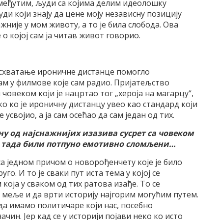
е, међутим, људи са којима делим идеолошку
ди који знају да цене моју независну позицију
ажније у мом животу, а то је била слобода. Ова
 о којој сам ја читав живот говорио.
е схватање ироничне дистанце помогло
кам у филмове које сам радио. Пријатељство
човеком који је нацртао тог „хероја на магарцу“,
ко ко је ироничну дистанцу увео као стандард који
 усвојио, а ја сам осећао да сам један од тих.
ну од најснажнијих изазива сусрет са човеком
те тада били потпуно емотивно сломљени…
са једном причом о новорођенчету које је било
о. И то је сваки пут иста тема у којој се
оја у сваком од тих ратова изађе. То се
а меље и да врти историју најгорим могућим путем.
да имамо политичаре који нас, посебно
ачин. Јер кад се у историји појави неко ко исто