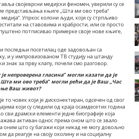
ставља својеврсни медијски феномен, уверили су се
сле представљања књиге „Шта ми ово треба“
медија“. Упркос колони људи, који су стрпљиво
честитали на ставовима и храбрости, или се просто
опуштено потписивао примерке своје нове књиге,
 и последњи посетилац оде задовољан са
, и у импровизованом ТВ студију на штанду
и знак за прву клапу, почели смо разговор.
 је непроверена гласина
“
могли казати да је
 „Шта ми ово треба
“
могли рећи да је Ваш „Час
рање Ваш живот?
је то човек који је дисконектиран, одсечен од свог
ајима који су следили од краја осамдесетих година
во сви драмски елементи једне биографије која
зражава активан однос према оном што се звало
 са оним што су багажи који никад не могу довољно
м да реагује на своју околину и на социјалну