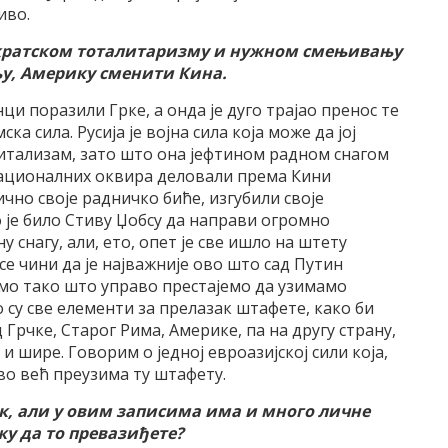
иво.
ократском тоталитаризму и нужном смењивању
у, Америку сменити Кина.
нци поразили Грке, а онда је дуго трајао пренос те
а сила. Русија је војна сила која може да јој
питализам, зато што она јефтином радном снагом
з националних оквира деловали према Кини
ично своје радничко биће, изгубили своје
о је било Стиву Џобсу да направи огромно
у снагу, али, ето, опет је све ишло на штету
се чини да је најважније ово што сад Путин
јемо тако што управо престајемо да узимамо
о су све елементи за прелазак штафете, како би
 Грчке, Старог Рима, Америке, па на другу страну,
 и шире. Говорим о једној евроазијској сили која,
во већ преузима ту штафету.
к, али у овим записима има и много личне
жу да то превазиђете?