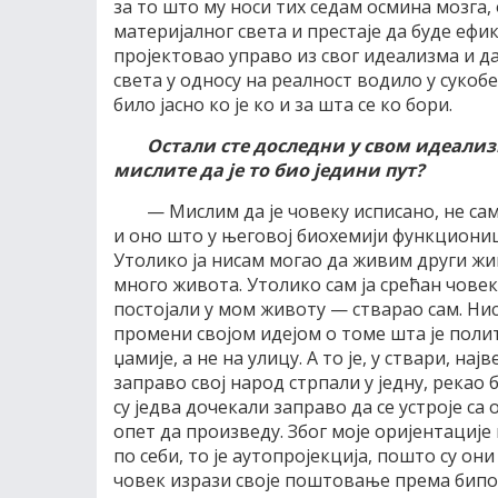
за то што му носи тих седам осмина мозга, 
материјалног света и престаје да буде ефи
пројектовао управо из свог идеализма и да 
света у односу на реалност водило у сукобе 
било јасно ко је ко и за шта се ко бори.
Остали сте доследни у свом идеализм
мислите да је то био једини пут?
— Мислим да је човеку исписано, не са
и оно што у његовој биохемији функциониш
Утолико ја нисам могао да живим други живот
много живота. Утолико сам ја срећан човек,
постојали у мом животу — стварао сам. Нис
промени својом идејом о томе шта је поли
џамије, а не на улицу. А то је, у ствари, н
заправо свој народ стрпали у једну, рекао 
су једва дочекали заправо да се устроје са
опет да произведу. Због моје оријентације
по себи, то је аутопројекција, пошто су он
човек изрази своје поштовање према бипо