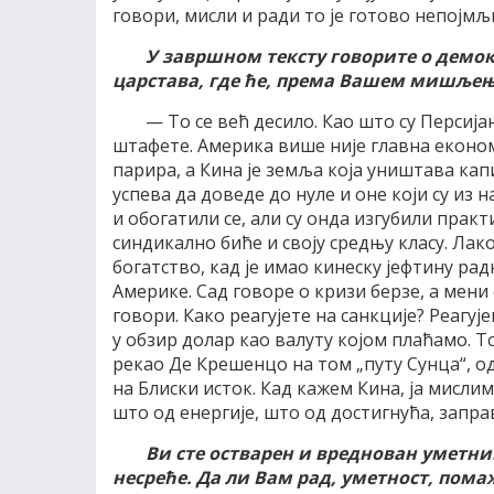
говори, мисли и ради то је готово непојмљ
У завршном тексту говорите о дем
царстава, где ће, према Вашем мишљењ
— То се већ десило. Као што су Персија
штафете. Америка више није главна економск
парира, а Кина је земља која уништава ка
успева да доведе до нуле и оне који су и
и обогатили се, али су онда изгубили практ
синдикално биће и своју средњу класу. Лак
богатство, кад је имао кинеску јефтину радн
Америке. Сад говоре о кризи берзе, а мени 
говори. Како реагујете на санкције? Реагу
у обзир долар као валуту којом плаћамо. Т
рекао Де Крешенцо на том „путу Сунца“, од
на Блиски исток. Кад кажем Кина, ја мислим
што од енергије, што од достигнућа, запра
Ви сте остварен и вреднован уметни
несреће. Да ли Вам рад, уметност, пома