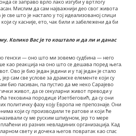
онда се заправо врло лако изгуби у вртлогу
касан. Мислим да сам најважнији део свог живота
је све што је настало у тој идеализованој слици
који су касније, ето, чак били и забележени да би
у. Колико Вас је то коштало и да ли и данас
мо генски — оно што ми зовемо судбина — него
е као реакција на оно што се дешава поред њега.
. Ово је био један једини и у тај један је стало
 јер сам све услове за драмске елементе који су
ам био пасиван, па пустио да ме неко Сарајево
тички живот, да се секуларни живот преводи у
ајвећа тековина породице Изетбеговић, да су они
бих политичку фазу коју Европа не препознаје. Они
 онима који су производили те ратове и који ће
 називали су ме руским шпијуном, јер то мере
и плаћени из разних невладиних организација. Кад
ларном свету и дочека његов повратак као спас