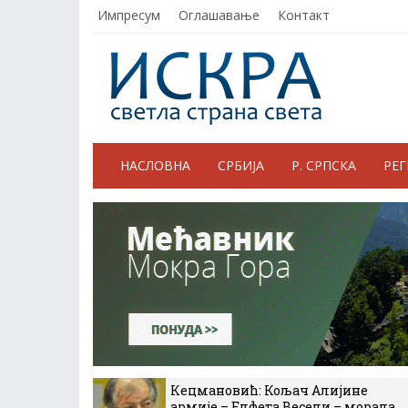
Импресум
Оглашавање
Контакт
НАСЛОВНА
СРБИЈА
Р. СРПСКА
РЕ
Кецмановић: Кољач Алијине
армије – Елфета Весели – морала