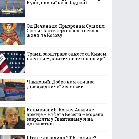
Куда „плови“ наш Јадран?
Од Дечана до Призрена и Сушице:
Свети Пантелејмон кроз векове
живи на Косову
Трамп заоштрава односе са Кином
на мети – „критичне технологије“
Чанковић: Добро нам отишао
„председниче“ Зеленски
Кецмановић: Кољач Алијине
армије – Елфета Весели – морала
завршити у Гвантанаму и на
доживотној
Шта се догодило 2015. године?