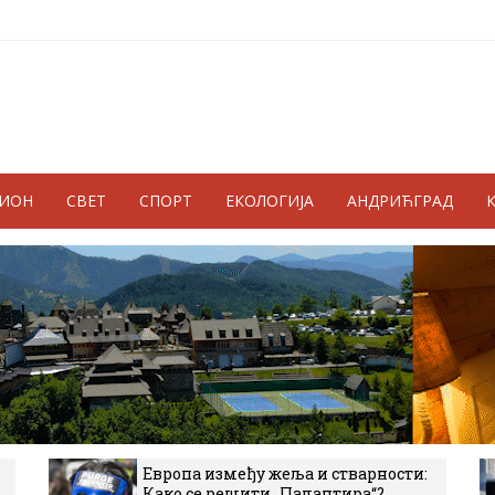
ГИОН
СВЕТ
СПОРТ
ЕКОЛОГИЈА
АНДРИЋГРАД
Европа између жеља и стварности:
Како се решити „Палантира“?