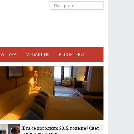
КУЛТУРА
МЕЋАВНИК
РЕПОРТЕРИ
Шта се догодило 2015. године? Свет
је кренуо уназад