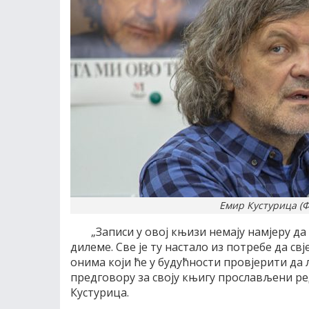
Емир Кустурица (Фо
„Записи у овој књизи немају намјеру д
дилеме. Све је ту настало из потребе да с
онима који ће у будућности провјерити да л
предговору за своју књигу прослављени р
Кустурица.