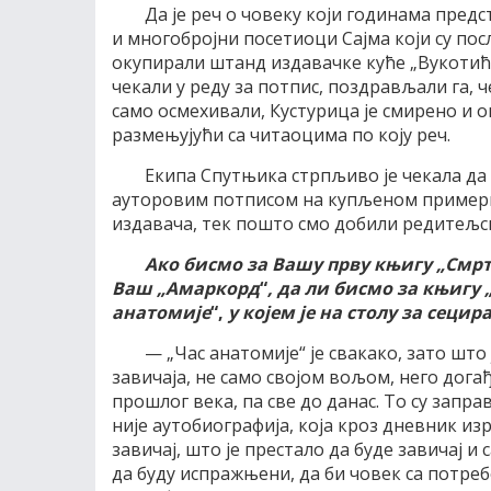
Да је реч о човеку који годинама пред
и многобројни посетиоци Сајма који су по
окупирали штанд издавачке куће „Вукотић 
чекали у реду за потпис, поздрављали га, 
само осмехивали, Кустурица је смирено и 
размењујући са читаоцима по коју реч.
Екипа Спутњика стрпљиво је чекала да
ауторовим потписом на купљеном примерку
издавача, тек пошто смо добили редитељск
Ако бисмо за Вашу прву књигу „Смрт
Ваш „Амаркорд
“
, да ли бисмо за књигу
анатомије
“,
у којем је на столу за сеци
— „Час анатомије“ је свакако, зато што 
завичаја, не само својом вољом, него догађ
прошлог века, па све до данас. То су запра
није аутобиографија, која кроз дневник и
завичај, што је престало да буде завичај и
да буду испражњени, да би човек са потребо