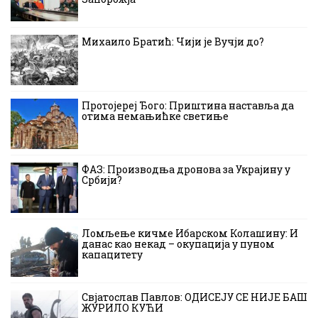
Михаило Братић: Чији је Вучји до?
Протојереј Ђого: Приштина наставља да
отима немањићке светиње
ФАЗ: Производња дронова за Украјину у
Србији?
Ломљење кичме Ибарском Колашину: И
данас као некад – окупација у пуном
капацитету
Свјатослав Павлов: ОДИСЕЈУ СЕ НИЈЕ БАШ
ЖУРИЛО КУЋИ