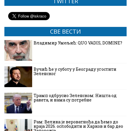
TWITTER
СВЕ ВЕСТИ
Владимир Умељић: QUO VADIS, DOMINE?
Вучић ће у суботу у Београду угостити
Зеленског
Трамп одбрусио Зеленском: Ништа од
ракета, и нама су потребне
Рам: Велика је вероватноћа да ћемо до
краја 2026. ослободити и Харков и бар део
Запорожја