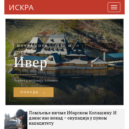
ИСКРА
Навига
Ломљење кичме Ибарском Колашину: И
данас као некад – окупација у пуном
капацитету