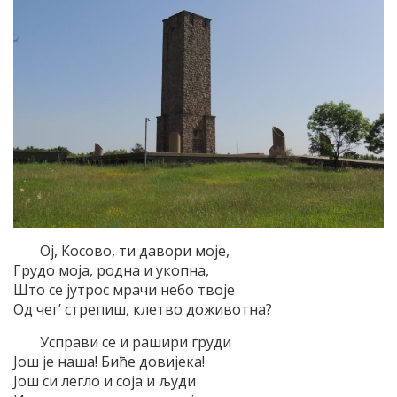
Ој, Косово, ти давори моје,
Грудо моја, родна и укопна,
Што се јутрос мрачи небо твоје
Од чег’ стрепиш, клетво доживотна?
Усправи се и рашири груди
Још је наша! Биће довијека!
Још си легло и соја и људи