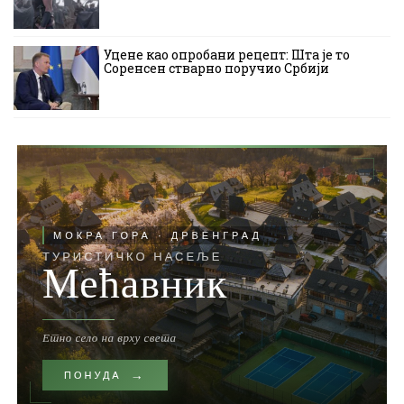
Уцене као опробани рецепт: Шта је то
Соренсен стварно поручио Србији