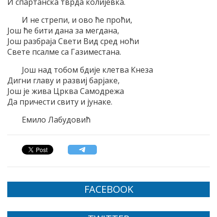
И спартанска тврда колијевка.
И не стрепи, и ово ће проћи,
Још ће бити дана за мегдана,
Још разбраја Свети Вид сред ноћи
Свете псалме са Газиместана.
Још над тобом бдије клетва Кнеза
Дигни главу и развиј барјаке,
Још је жива Црква Самодрежа
Да причести свиту и јунаке.
Емило Лабудовић
FACEBOOK