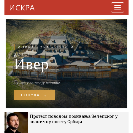
ИСКРА
Навига
Протест поводом позивања Зеленског у
званичну посету Србији