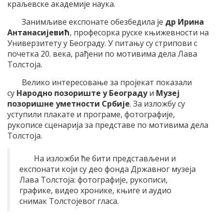
краљевске академије наука.
Занимљиве експонате обезбедила је
др Ирина
Антанасијевић
, професорка руске књижевности на
Универзитету у Београду. У питању су стрипови с
почетка 20. века, рађени по мотивима дела Лава
Толстоја.
Велико интересовање за пројекат показали
су
Народно позориште у Београду
и
Музеј
позоришне уметности Србије
. За изложбу су
уступили плакате и програме, фотографије,
рукописе сценарија за представе по мотивима дела
Толстоја.
На изложби ће бити представљени и
експонати који су део фонда Државног музеја
Лава Толстоја: фотографије, рукописи,
графике, видео хронике, књиге и аудио
снимак Толстојевог гласа.