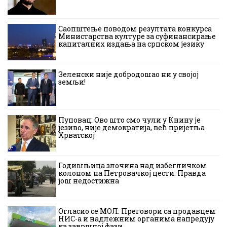
Саопштење поводом резултата конкурса
Министарства културе за суфинансирање
капиталних издања на српском језику
Зеленски није добродошао ни у својој
земљи!
Пуповац: Ово што смо чули у Книну је
језиво, није демократија, већ пријетња
Хрватској
Годишњица злочина над избегличком
колоном на Петровачкој цести: Правда
још недостижна
Огласио се МОЛ: Преговори са продавцем
НИС-а и надлежним органима напредују
ка завршној фази