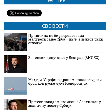
TWITTER
СВЕ ВЕСТИ
Приштина не бира средства за
малтретирање Срба – циљ је њихов тихи
егзодус
Зеленски допутовао у Београд (ВИДЕО)
Медији: Украјина дроном напала турски
брод код руске луке Новоросијск
Протест поводом позивања Зеленског у
званичну посету Србији