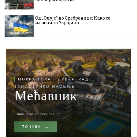
Од „Олује“ до Сребренице: Како се
изјаснила Украјина