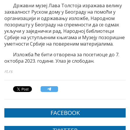
Државни музеј Лава Толстоја изражава велику
захвалност Руском дому у Београду на помоћи у
организацији и одржавању изложбе, Народном
позоришту у Београду на спремности да се одмах
укључи у заједнички рад, Народној библиотеци
Србије на уступљеним књигама и Музеју позоришне
уметности Србије на повереним материјалима.
Изложба ће бити отворена за посетиоце до 7.
октобра 2023. године. Улаз је слободан.
rt.rs
FACEBOOK