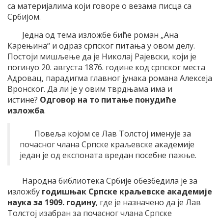
са материјалима који говоре о везама писца са
Србијом.
Једна од тема изложбе биће роман „Ана
Карењина“ и одраз српског питања у овом делу.
Постоји мишљење да је Николај Рајевски, који је
погинуо 20. августа 1876. године код српског места
Адровац, парадигма главног јунака романа Алексеја
Вронског. Да ли je у овим тврдњама има и
истине?
Одговор на то питање понудиће
изложба
.
Повеља којом се Лав Толстој именује за
почасног члана Српске краљевске академије
један је од експоната вредан посебне пажње.
Народна библиотека Србије обезбедила је за
изложбу
годишњак Српске краљевске академије
наука за 1909. годину
, где је назначено да је Лав
Толстој изабран за почасног члана Српске