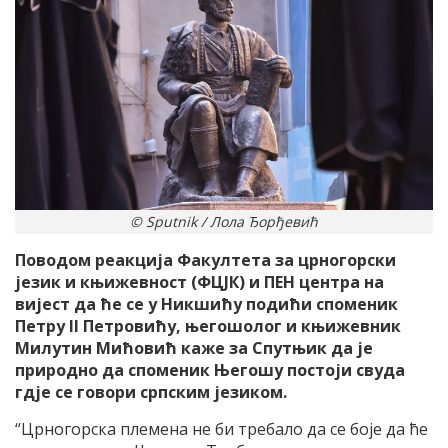
© Sputnik / Лола Ђорђевић
Поводом реакција Факултета за црногорски
језик и књижевност (ФЦЈК) и ПЕН центра на
вијест да ће се у Никшићу подићи споменик
Петру II Петровићу, његошолог и књижевник
Милутин Мићовић каже за Спутњик да је
природно да споменик Његошу постоји свуда
гдје се говори српским језиком.
“Црногорска племена не би требало да се боје да ће