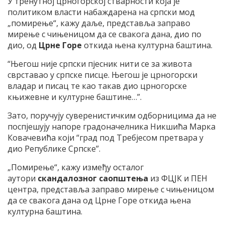
У тренутној црногорској стварности која је
политиком власти набаждарена на српски мод
„помирење“, кажу даље, представља заправо
мирење с чињеницом да се свакога дана, дио по
дио, од
Црне Горе
откида њена културна баштина.
“Његош није српски пјесник нити се за живота
сврставао у српске писце. Његош је црногорски
владар и писац те као такав дио црногорске
књижевне и културне баштине…”.
Зато, поручују суверенистичким одборницима да не
поспјешују напоре градоначелника Никшића Марка
Ковачевића који “град под Требјесом претвара у
дио Републике Српске”.
„Помирење“, кажу између осталог
аутори
скандалозног саопштења
из ФЦЈК и ПЕН
центра, представља заправо мирење с чињеницом
да се свакога дана од Црне Горе откида њена
културна баштина.