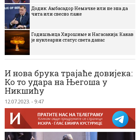
Додик: Амбасадор Немачке или не зна да
чита или свесно лаже
Годишњица Хирошиме и Нагасакија: Какав
је нуклеарни статус света данас
И нова брука трајаће довијека:
Ко то удара на Његоша у
Никшићу
12.07.2023. - 9:47