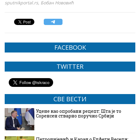
sputnikportal.rs, Бобан Нововић
FACEBOOK
TWITTER
СВЕ ВЕСТИ
Уцене као опробани рецепт: Шта је то
Соренсен стварно поручио Србији
Петронијевић и Каран о Елфети Весели: