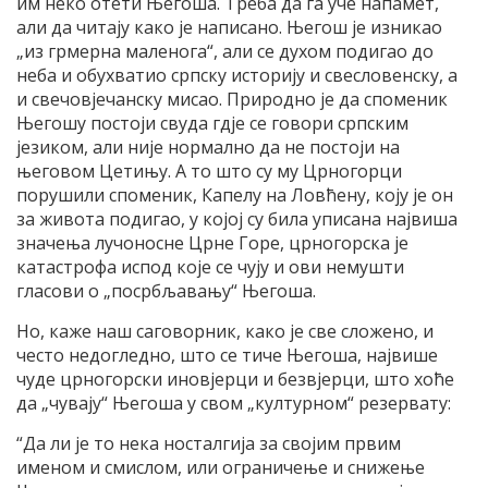
им неко отети Његоша. Треба да га уче напамет,
али да читају како је написано. Његош је изникао
„из грмерна маленога“, али се духом подигао до
неба и обухватио српску историју и свесловенску, а
и свечовјечанску мисао. Природно је да споменик
Његошу постоји свуда гдје се говори српским
језиком, али није нормално да не постоји на
његовом Цетињу. А то што су му Црногорци
порушили споменик, Капелу на Ловћену, коју је он
за живота подигао, у којој су била уписана највиша
значења лучоносне Црне Горе, црногорска је
катастрофа испод које се чују и ови немушти
гласови о „посрбљавању“ Његоша.
Но, каже наш саговорник, како је све сложено, и
често недогледно, што се тиче Његоша, највише
чуде црногорски иновјерци и безвјерци, што хоће
да „чувају“ Његоша у свом „културном“ резервату:
“Да ли је то нека носталгија за својим првим
именом и смислом, или ограничење и снижење