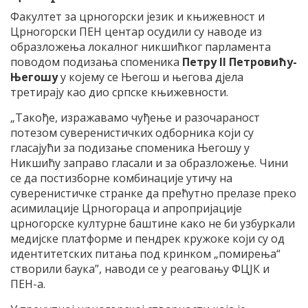
Факултет за црногорски језик и књижевност и
Црногорски ПЕН центар осудили су наводе из
образложења локалног никшићког парламента
поводом подизања споменика
Петру II Петровићу-
Његошу
у којему се Његош и његова дјела
третирају као дио српске књижевности.
„Такође, изражавамо чуђење и разочараност
потезом суверенистичких одборника који су
гласајући за подизање споменика Његошу у
Никшићу заправо гласали и за образложење. Чини
се да постизборне комбинације утичу на
суверенистичке странке да прећутно прелазе преко
асимилације Црногораца и апропријације
црногорске културне баштине како не би узбуркали
медијске платформе и пендрек кружоке који су од
идентитетских питања под кринком „помирења“
створили баука”, наводи се у реаговању ФЦЈК и
ПЕН-а.