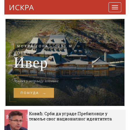
ИСКРА
Навига
Ковић: Срби да уграде Пребиловце у
темеље свог националног идентитета