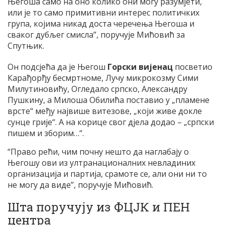
Његоша само на оно колико они могу разумјети,
или је то само примитивни интерес политичких
група, којима никад доста черечења Његоша и
сваког дубљег смисла”, поручује Мићовић за
Спутњик.
Он подсјећа да је Његош
Горски вијенац
посветио
Карађорђу бесмртноме, Лучу микрокозму Сими
Милутиновићу, Огледало српско, Александру
Пушкину, а Милоша Обилића поставио у „пламене
врсте“ међу највише витезове, „који живе докле
сунце грије“. А на корице свог дјела додао – „српски
пишем и зборим…“.
“Право рећи, чим почну нешто да наглабају о
Његошу ови из ултранационалних невладиних
организација и партија, срамоте се, али они ни то
не могу да виде”, поручује Мићовић.
Шта поручују из ФЦЈК и ПЕН
центра