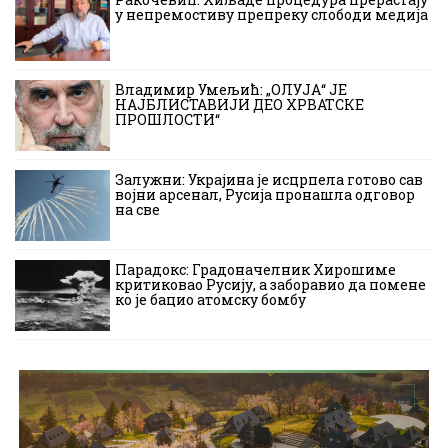
у непремостиву препреку слободи медија
Владимир Умељић: „ОЛУЈА“ ЈЕ
НАЈБЛИСТАВИЈИ ДЕО ХРВАТСКЕ
ПРОШЛОСТИ“
Залужни: Украјина је исцрпела готово сав
војни арсенал, Русија пронашла одговор
на све
Парадокс: Градоначелник Хирошиме
критиковао Русију, а заборавио да помене
ко је бацио атомску бомбу