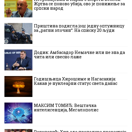
Жртва се поново убија, ово је понижење за
српски народ
Приштина подигла још једну оптужницу
за „ратни злочин“: На списку 20 људи
Додик: Амбасадор Немачке или не зна да
чита или свесно лаже
Годишњица Хирошиме и Нагасакија:
Какав је нуклеарни статус света данас
МАКСИМ ТОМИЋ: Вештачка
интелигенција, Мегалополис
Ракочевић: Хиљаде процедура прерастају