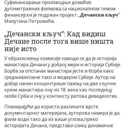
Суфинансирање производње домаћих
дугометражних филмова са националном темом
финансијски је подржан пројект „
Дечански кључ
“
Милутина Петровића.
„Дечански кључ“: Кад видиш
Дечане после тога више ништа
није исто
У образложењу комисије наводи се да је историја
манастира Дечани у доброј мери и историја Србије.
Борба за опстанак манастира јесте и борба како
средњевековне тако и модерне Србије. Аутор на
добар начин концентрише пажњу на две кључне
кризе манастира: ону из 18. века као последицу
сеобе Срба и ону у контексту ратова деведесетих.
Планирајући да користи различите врсте
документарног материјала, ауторова намера је да
филм води тако да из више углова,преко
историјата Дечана, представи слику динамичне