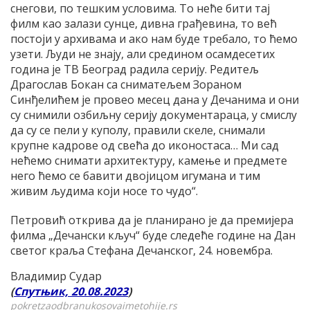
снегови, по тешким условима. То неће бити тај
филм као залази сунце, дивна грађевина, то већ
постоји у архивама и ако нам буде требало, то ћемо
узети. Људи не знају, али средином осамдесетих
година је ТВ Београд радила серију. Редитељ
Драгослав Бокан са сниматељем Зораном
Синђелићем је провео месец дана у Дечанима и они
су снимили озбиљну серију документараца, у смислу
да су се пели у куполу, правили скеле, снимали
крупне кадрове од свећа до иконостаса… Ми сад
нећемо снимати архитектуру, камење и предмете
него ћемо се бавити двојицом игумана и тим
живим људима који носе то чудо“.
Петровић открива да је планирано је да премијера
филма „Дечански кључ“ буде следеће године на Дан
светог краља Стефана Дечанског, 24. новембра.
Владимир Судар
(
Спутњик, 20.08.2023
)
pokretzaodbranukosovaimetohije.rs