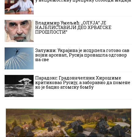
Владимир Умељић: „ОЛУЈА“ ЈЕ
НАЈБЛИСТАВИЈИ ДЕО ХРВАТСКЕ
ПРОШЛОСТИ“
Залужни: Украјина је исцрпела готово сав
војни арсенал, Русија пронашла одговор
на све
Парадокс: Градоначелник Хирошиме
критиковао Русију, а заборавио да помене
ко је бацио атомску бомбу