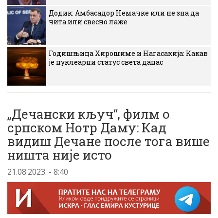
Додик: Амбасадор Немачке или не зна да
чита или свесно лаже
Годишњица Хирошиме и Нагасакија: Какав
је нуклеарни статус света данас
„Дечански кључ“, филм о
српском Нотр Даму: Кад
видиш Дечане после тога више
ништа није исто
21.08.2023. - 8:40