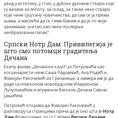
увид у естетику, у стил, у дубоке духовне ствари које
су везане за лепоту, за склад, за такве неке ствари
које чине суштину човечанства, да сам се ја према
њима, а мислећи да се тиме бавим и да је то моје
занимање, осетио као неки последњи
необразовани папак“.
Српски Нотр Дам: Привилегија је
што смо потомци градитеља
Дечана
Екипу филма „Дечански кључ“ уз Петровића као
косценаристи чине Саша Радојевић, Ана Родић и
Живојин Ракочевић из Грачанице, а намера им је да
раде са епископом новобрдским Иларионом
Лупуловићем и игуманом Високих Дечана Савом
Јањићем.
Петровић открива да Живојин Ракочевић у
разговору са странцима прича да је оно шта је
Нотр
Дам
Французима, то су Србима
Високи Дечани
.