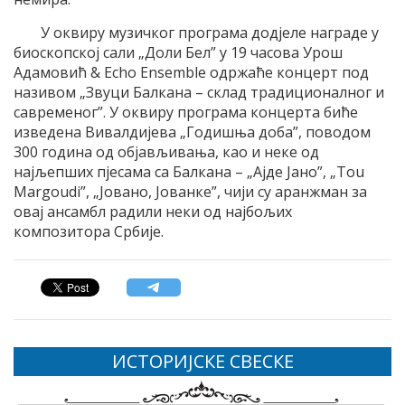
У оквиру музичког програма додјеле награде у
биоскопској сали „Доли Бел” у 19 часова Урош
Адамовић & Echo Ensemble одржаће концерт под
називом „Звуци Балкана – склад традиционалног и
савременог”. У оквиру програма концерта биће
изведена Вивалдијева „Годишња доба”, поводом
300 година од објављивања, као и неке од
најљепших пјесама са Балкана – „Ајде Јано”, „Tou
Margoudi”, „Јовано, Јованке”, чији су аранжман за
овај ансамбл радили неки од најбољих
композитора Србије.
ИСТОРИЈСКЕ СВЕСКЕ