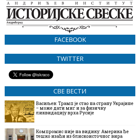
FACEBOOK
TWITTER
СВЕ ВЕСТИ
Васиљев: Трамп је стао на страну Украјине
– може дати миг и за физичку
ликвидацију врха Русије
Компромис није на видику: Америка ће
тешко изаћи из блискоисточног вира