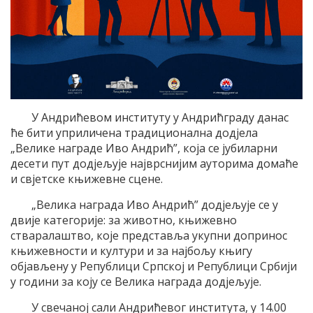
У Андрићевом институту у Андрићграду данас
ће бити уприличена традиционална додјела
„Велике награде Иво Андрић”, која се јубиларни
десети пут додјељује најврснијим ауторима домаће
и свјетске књижевне сцене.
„Велика награда Иво Андрић” додјељује се у
двије категорије: за животно, књижевно
стваралаштво, које представља укупни допринос
књижевности и култури и за најбољу књигу
објављену у Републици Српској и Републици Србији
у години за коју се Велика награда додјељује.
У свечаној сали Андрићевог института, у 14.00