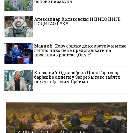
поново не закуца
Александар Ходаковски: И НИКО НИЈЕ
ПОДИГАО РУКУ…
Мандић: Нову српску демократију и мене
лично нико неће представљати на
прослави хрватске „Олује“
Кнежевић: Однарођена Црна Гора свој
барјак ће однети у Загреб и тако забити
нож у леђа свим Србима