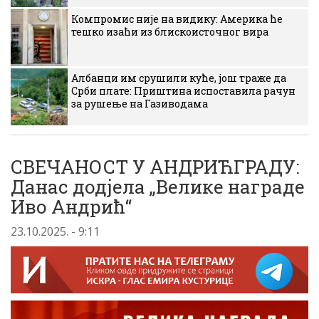
Компромис није на видику: Америка ће
тешко изаћи из блискоисточног вира
Албанци им срушили куће, још траже да
Срби плате: Приштина испоставила рачун
за рушење на Газиводама
СВЕЧАНОСТ У АНДРИЋГРАДУ:
Данас додјела „Велике награде
Иво Андрић“
23.10.2025. - 9:11