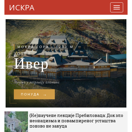
ИСКРА
Навига
(Не)научене лекције Пребиловаца: Док зло
неонацизма и повампиреног усташтва
поново не закуца