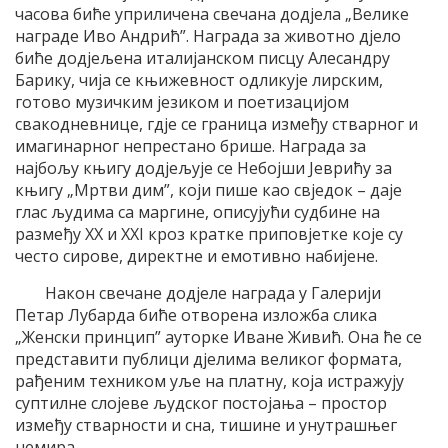
часова биће уприличена свечана додјела „Велике
награде Иво Андрић”. Награда за животно дјело
биће додјељена италијанском писцу Алесандру
Барику, чија се књижевност одликује лирским,
готово музичким језиком и поетизацијом
свакодневнице, гдје се граница између стварног и
имагинарног непрестано брише. Награда за
најбољу књигу додјељује се Небојши Јеврићу за
књигу „Мртви дим”, који пише као свједок – даје
глас људима са маргине, описујући судбине на
размеђу XX и XXI кроз кратке приповјетке које су
често сирове, директне и емотивно набијене.
Након свечане додјеле награда у Галерији
Петар Лубарда биће отворена изложба слика
„Женски принцип” ауторке Иване Живић. Она ће се
представити публици дјелима великог формата,
рађеним техником уље на платну, која истражују
суптилне слојеве људског постојања – простор
између стварности и сна, тишине и унутрашњег
немира.