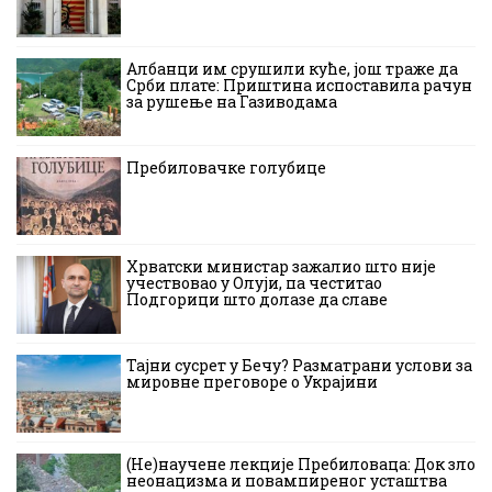
Албанци им срушили куће, још траже да
Срби плате: Приштина испоставила рачун
за рушење на Газиводама
Пребиловачке голубице
Хрватски министар зажалио што није
учествовао у Олуји, па честитао
Подгорици што долазе да славе
Тајни сусрет у Бечу? Разматрани услови за
мировне преговоре о Украјини
(Не)научене лекције Пребиловаца: Док зло
неонацизма и повампиреног усташтва