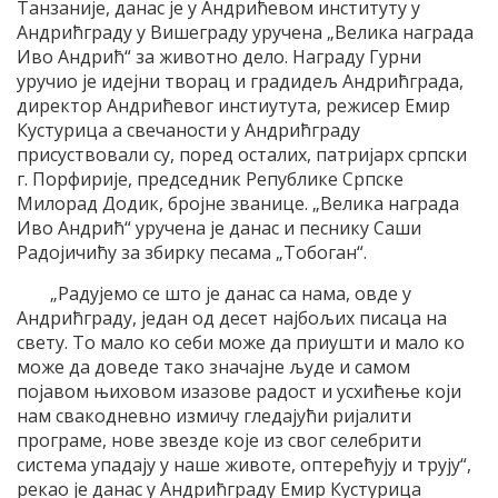
Танзаније, данас је у Андрићевом институту у
Андрићграду у Вишеграду уручена „Велика награда
Иво Андрић“ за животно дело. Награду Гурни
уручио је идејни творац и градидељ Андрићграда,
директор Андрићевог инстиутута, режисер Емир
Кустурица а свечаности у Андрићграду
присуствовали су, поред осталих, патријарх српски
г. Порфирије, председник Републике Српске
Милорад Додик, бројне званице. „Велика награда
Иво Андрић“ уручена је данас и песнику Саши
Радојичићу за збирку песама „Тобоган“.
„Радујемо се што је данас са нама, овде у
Андрићграду, један од десет најбољих писаца на
свету. То мало ко себи може да приушти и мало ко
може да доведе тако значајне људе и самом
појавом њиховом изазове радост и усхићење који
нам свакодневно измичу гледајући ријалити
програме, нове звезде које из свог селебрити
система упадају у наше животе, оптерећују и трују“,
рекао је данас у Андрићграду Емир Кустурица