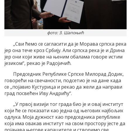
фото: З. Шапоњић
„Сви ћемо се сагласити да је Морава српска река
јер она тече кроз Србију. Али српска река је и Дрина
јер они који живе на њеним обалама говоре истим
језиком“, рекао је Радојичић.
Председник Републике Српске Милорад Додик,
говорећи на свечаности, подсетио је на дане када
се „појавио Кустурица и рекао да жели да направи
град посвећен Иву Андрићу“.
„У првој визији тог града био је и овај институт
који ће се показати као једна од његових најбољих
одлука. Моја дужност као председника републике
која има овакав институт на свом простору јесте да
појачава његове капацитете и створимо све