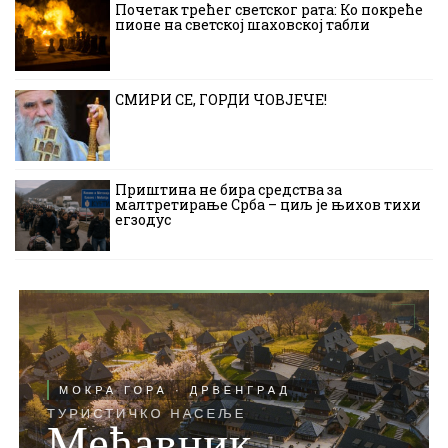
Почетак трећег светског рата: Ко покреће
пионе на светској шаховској табли
СМИРИ СЕ, ГОРДИ ЧОВЈЕЧЕ!
Приштина не бира средства за
малтретирање Срба – циљ је њихов тихи
егзодус