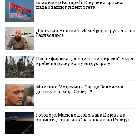
Владимир Коларић: Кључеви српског
националног идентитета
Драгутин Ненезић: Између два рушења на
Газиводама
После фијаска -„специјални фијаско“: Кијев
креће на руску војну индустрију
Михаило Меденица: Зар да Зеленског
дочекујеш, моја Србијо?!
Готово је: Маск не дозвољава Кијеву да
користи „Старлинк“ за нападе на Русију?