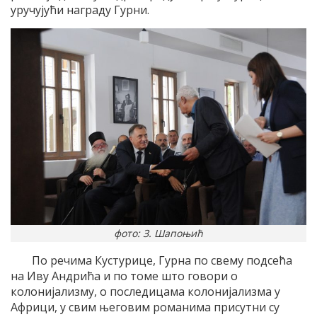
уручујући награду Гурни.
фото: З. Шапоњић
По речима Кустурице, Гурна по свему подсећа
на Иву Андрића и по томе што говори о
колонијализму, о последицама колонијализма у
Африци, у свим његовим романима присутни су