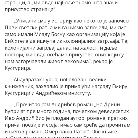
странци, а „ми овде најбоље знамо шта значи
присуство странаца“.
„Уписани смо у историју као неко ко је започео
Први светски рат, а ми га нисмо започели, ми смо
само имали Младу Босну као организацију која је
БиХ хтела да ишчупа из колонијалног загрљаја. Тај
колонијални загрљај данас, на жалост, и даље
постоји, ми овде осећамо присуство оних који су
нам загорчавали живот вековима“, рекао је
Кустурица.
Абдулразак Гурна, нобеловац, велики
књижевник, захвалио је примајући награду Емиру
Кустурици и Андрићевом инистуту.
„Прочитао сам Андрићев роман „На Дрини
ћуприја“ пре много година, почетком деведесетих.
Иво Андрић био је плодан аутор, романа, кратких
прича, поезије и есеја, имао сам среће да прочитам
и његов роман „Омер паша Латас“. Обе књиге