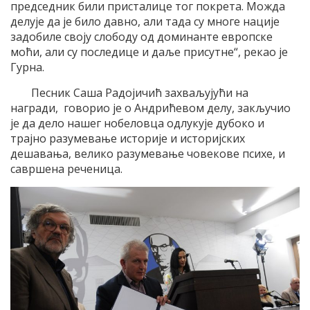
председник били присталице тог покрета. Можда
делује да је било давно, али тада су многе нације
задобиле своју слободу од доминанте европске
моћи, али су последице и даље присутне“, рекао је
Гурна.
Песник Саша Радојичић захваљујући на
награди, говорио је о Андрићевом делу, закључио
је да дело нашег нобеловца одлукује дубоко и
трајно разумевање историје и историјских
дешавања, велико разумевање човекове психе, и
савршена реченица.