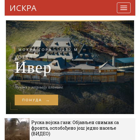
ИСКРА
Навига
Руска војска гази: Објављен снимак са
фронта, ослобођено још једно насеље
(ВИДЕО)