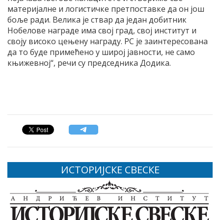
материјалне и логистичке претпоставке да он још
боље ради. Велика је ствар да један добитник
Нобелове награде има свој град, свој институт и
своју високо цењену награду. РС је заинтересована
да то буде примећено у широј јавности, не само
књижевној“, речи су председника Додика.
ИСТОРИЈСКЕ СВЕСКЕ