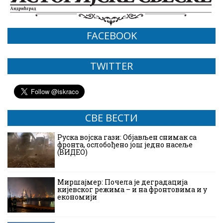
FACEBOOK
TWITTER
СВЕ ВЕСТИ
Руска војска гази: Објављен снимак са
фронта, ослобођено још једно насеље
(ВИДЕО)
Миршајмер: Почела је деградација
кијевског режима – и на фронтовима и у
економији