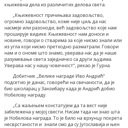
књижевна дела из различитих делова света.
„Књижевност причињава задовољство,
огромно задовољство, коме није циљ да нас
насмеје или разоноди, већ задовољство које нам
проширује видике. Књижевност нам доноси и
новине, говори о стварима за које нисмо знали или
из угла који нисмо претходно разматрали. Говори
нам и о ономе што знамо, уверава нас да је наше
разумевање света заједничко са други људима.
Уверава нас у нашу човечност“, рекао је Гурна.
Добитник „Велике награде Иво Андрић“
подсетио је данас, говорећи на свечаности, да је
био школарац у Занзибару када је Андрић добио
Нобелову награду.
„Са жаљењем констатујем да та вест није
забележена у мојој свести. Нисам тада ни знао шта
је Нобелова награда. То је било на врхунцу покрета
несврстаности и знали смо да су Југославија и њен