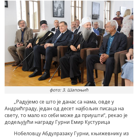
фото: З. Шапоњић
„Радујемо се што је данас са нама, овде у
Андрићграду, један од десет најбољих писаца на
свету, то мало ко себи може да приушти“, рекао је
додељујући награду Гурни Емир Кустурица
Нобеловцу Абдулразаку Гурни, књижевнику из