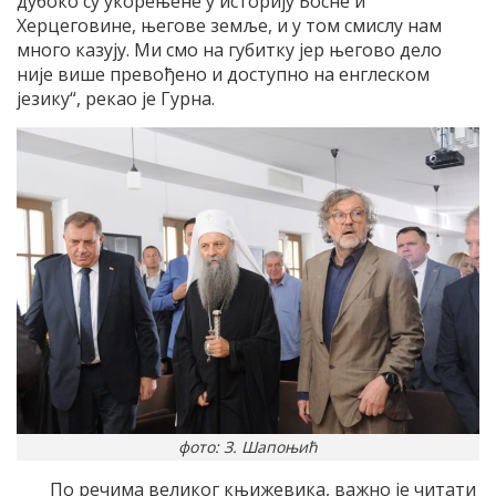
дубоко су укорењене у историју Босне и
Херцеговине, његове земље, и у том смислу нам
много казују. Ми смо на губитку јер његово дело
није више превођено и доступно на енглеском
језику“, рекао је Гурна.
фото: З. Шапоњић
По речима великог књижевика, важно је читати