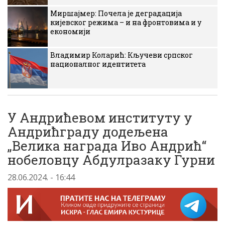
Миршајмер: Почела је деградација
кијевског режима – и на фронтовима и у
економији
Владимир Коларић: Кључеви српског
националног идентитета
У Андрићевом институту у
Андрићграду додељена
„Велика награда Иво Андрић“
нобеловцу Абдулразаку Гурни
28.06.2024. - 16:44