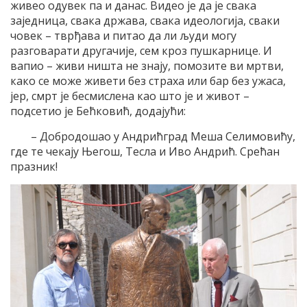
живео одувек па и данас. Видео је да је свака
заједница, свака држава, свака идеологија, сваки
човек – тврђава и питао да ли људи могу
разговарати другачије, сем кроз пушкарнице. И
вапио – живи ништа не знају, помозите ви мртви,
како се може живети без страха или бар без ужаса,
јер, смрт је бесмислена као што је и живот –
подсетио је Бећковић, додајући:
– Добродошао у Андрићград Меша Селимовићу,
где те чекају Његош, Тесла и Иво Андрић. Срећан
празник!