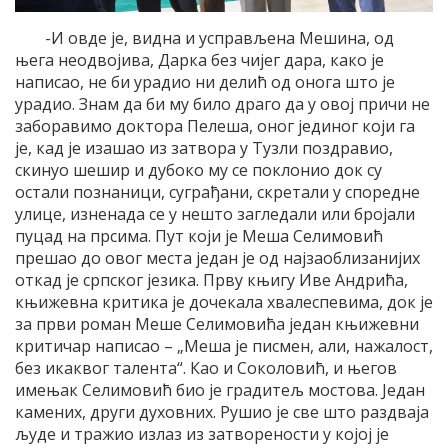
-И овде је, видна и усправљена Мешина, од
њега неодвојива, Дарка без чијег дара, како је
написао, не би урадио ни делић од онога што је
урадио. Знам да би му било драго да у овој причи не
заборавимо доктора Пелеша, оног јединог који га
је, кад је изашао из затвора у Тузли поздравио,
скинуо шешир и дубоко му се поклонио док су
остали познаници, суграђани, скретали у споредне
улице, изненада се у нешто загледали или бројали
пуцад на прсима. Пут који је Меша Селимовић
прешао до овог места један је од најзаоблизанијих
откад је српског језика. Прву књигу Иве Андрића,
књижевна критика је дочекала хвалеспевима, док је
за први роман Меше Селимовића један књижевни
критичар написао – „Меша је писмен, али, нажалост,
без икаквог талента“. Као и Соколовић, и његов
имењак Селимовић био је градитељ мостова. Један
камених, други духовних. Рушио је све што раздваја
људе и тражио излаз из затворености у којој је