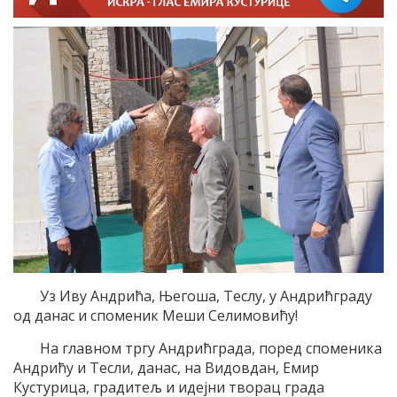
Уз Иву Андрића, Његоша, Теслу, у Андрићграду
од данас и споменик Меши Селимовићу!
На главном тргу Андрићграда, поред споменика
Андрићу и Тесли, данас, на Видовдан, Емир
Кустурица, градитељ и идејни творац града