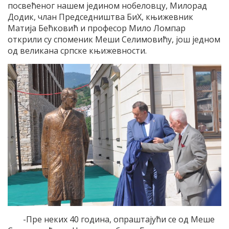
посвећеног нашем једином нобеловцу, Милорад
Додик, члан Председништва БиХ, књижевник
Матија Бећковић и професор Мило Ломпар
открили су споменик Меши Селимовићу, још једном
од великана српске књижевности.
-Пре неких 40 година, опраштајући се од Меше