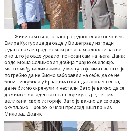
-Живи сам сведок напора једног великог човека,
Емира Кустурице да овде у Вишеграду изгради
један овакав град. Немам речи захвалности за све
оно што је овде урадио, поносан сам на њега. Данас
овде Меша Селимовић добија трајно обележје,
место међу великанима, у месту које има све што је
потребно да не бисмо заборавли на себе, да се не
бисмо изгубили у брзацима овог данашњег света,
да не бисмо скренули и нестали. Зато је важно да се
држимо свог идентитета, своје културе, својих
великана, своје историје. Зато је важно да се овде
окупљамо – рекао је члан председништва БиХ
Милорад Додик.