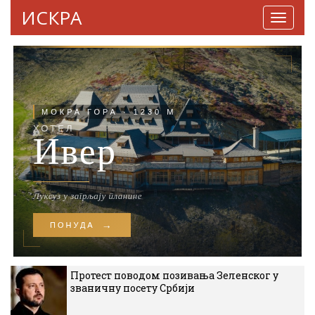
ИСКРА
Навига
Протест поводом позивања Зеленског у
званичну посету Србији