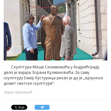
Скулптура Меше Селимовића у Андрићграду
дело је вајара Зорана Кузмановића. За саму
скулптуру Емир Кустурица рекао је да је „врхунски
домет светске скулптуре“.
Зоран Шапоњић