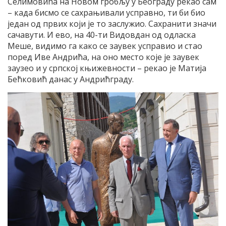
Селимовића на Новом гробљу у Београду рекао сам
– када бисмо се сахрањивали усправно, ти би био
један од првих који је то заслужио. Сахранити значи
сачавути. И ево, на 40-ти Видовдан од одласка
Меше, видимо га како се заувек усправио и стао
поред Иве Андрића, на оно место које је заувек
заузео и у српској књижевности – рекао је Матија
Бећковић данас у Андрићграду.