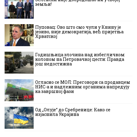
земљи!
Пуповац: Ово што смо чули у Книну је
језиво, није демократија, већ пријетња
Хрватској
Годишњица злочина над избегличком
колоном на Петровачкој цести: Правда
још недостижна
Огласио се МОЛ: Преговори са продавцем
НИС-а и надлежним органима напредују
ка завршној фази
Од „Олује“ до Сребренице: Како се
изјаснила Украјина