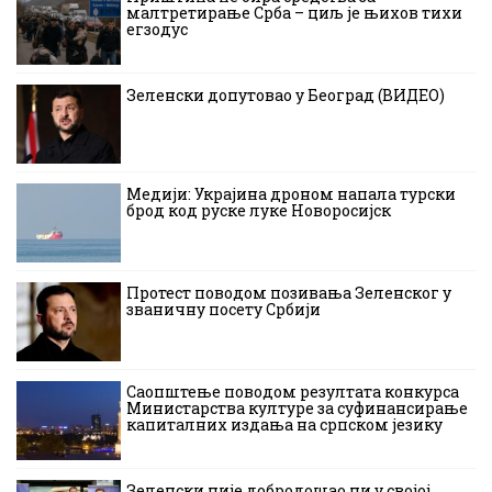
малтретирање Срба – циљ је њихов тихи
егзодус
Зеленски допутовао у Београд (ВИДЕО)
Медији: Украјина дроном напала турски
брод код руске луке Новоросијск
Протест поводом позивања Зеленског у
званичну посету Србији
Саопштење поводом резултата конкурса
Министарства културе за суфинансирање
капиталних издања на српском језику
Зеленски није добродошао ни у својој