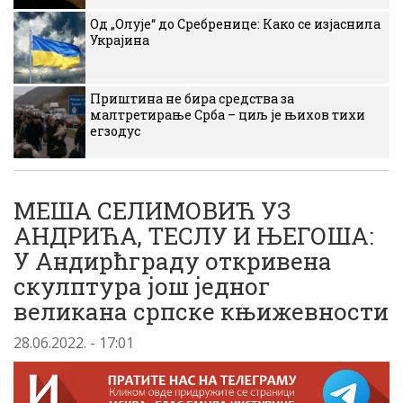
Од „Олује“ до Сребренице: Како се изјаснила
Украјина
Приштина не бира средства за
малтретирање Срба – циљ је њихов тихи
егзодус
МЕША СЕЛИМОВИЋ УЗ
АНДРИЋА, ТЕСЛУ И ЊЕГОША:
У Андирћграду откривена
скулптура још једног
великана српске књижевности
28.06.2022. - 17:01