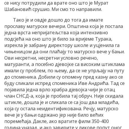
се нису потрудили да врате оно што је Мурат
Шабановић срушио. Ми смо то направили.
Тако је и овдје дошло до тога да имате
прославу матурске вечери. Општина која је постала
једна врста непријатељства која интензивно
подсјећа на оно што је било за вријеме Турака,
изрекла је забрану директору школе и уцјенила га
чињеницом да они плаћају то матурско вече у бањи.
Ови несретни, несретни условно речено,
матуранти, а посебно дјевојке са високим штиклама
имали су проблем, по њему, да се не упрљају на путу
до споменика. Добили су опомену пред казну ако се
буду сликали испред споменика Иве Андрића. Тад се
појавила једна врло храбра дјевојка чији је отац
члан СНСД-а, која је пробила тај обруч. Није скидала
штикле, дошла је и сликала се са још два младића,
која су остала неидентификована. Речју, матурскo
вече је у бањи одржанo јер није било већих
поремећаја. Дакле, ако вратите филм 350-400
година уназад, и ако завирите у ликове попут оног