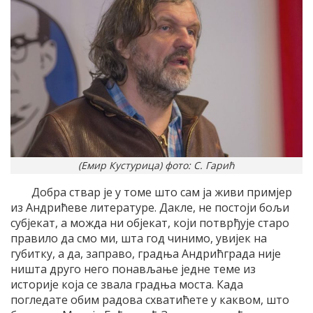
(Емир Кустурица) фото: С. Гарић
Добра ствар је у томе што сам ја живи примјер
из Андрићеве литературе. Дакле, не постоји бољи
субјекат, а можда ни објекат, који потврђује старо
правило да смо ми, шта год чинимо, увијек на
губитку, а да, заправо, градња Андрићграда није
ништа друго него понављање једне теме из
историје која се звала градња моста. Када
погледате обим радова схватићете у каквом, што