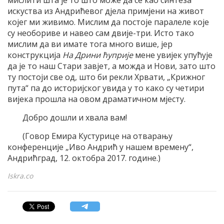
мислити шта је то што може да се као синтеза
искуства из Андрићевог дјела примјени на живот
којег ми живимо. Мислим да постоје паралеле које
су необориве и навео сам двије-три. Исто тако
мислим да ви имате тога много више, јер
конструкција
На Дрини ћуприје
мене увијек упућује
да је то наш Стари завјет, а можда и Нови, зато што
ту постоји све од, што би рекли Хрвати, „Крижног
пута“ па до историјског увида у то како су четири
вијека прошла на овом драматичном мјесту.
Добро дошли и хвала вам!
(Говор Емира Кустурице на отварању
конференције „Иво Андрић у нашем времену“,
Андрићград, 12. октобра 2017. године.)
Iskra.co