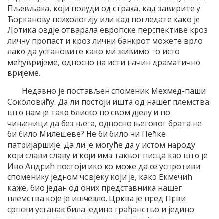
Пљевљака, који полуди од страха, кад завирите у
Ћорканову психологију или кад погледате како је
Лотика овдје отварала европске перспективе кроз
личну прoпаст и кроз лични банкрот можете врло
лако да установите како ми живимо то исто
међувријеме, односно на исти начин драматично
вријеме.
Недавно је постављен споменик Мехмед-паши
Соколовићу. Да ли постоји ишта од нашег племства
што нам је тако блиско по свом дјелу и по
чињеници да без њега, односно његовог брата не
би било Милешеве? Не би било ни Пећке
патријаршије. Да ли је могуће да у истом народу
који слави славу и који има таквог писца као што је
Иво Андрић постоји ико ко може да се успротиви
споменику једном човјеку који је, како Екмечић
каже, био један од оних представника нашег
племства које је ишчезло. Црква је пред Први
српски устанак била једино грађанство и једино