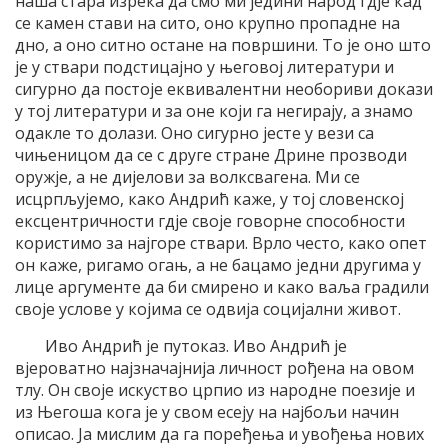
наша стара изрека да смо ми једини народ гдје кад
се камен стави на сито, оно крупно пропадне на
дно, а оно ситно остане на површини. То је оно што
је у ствари подстицајно у његовој литератури и
сигурно да постоје еквивалентни необориви докази
у тој литератури и за оне који га негирају, а знамо
одакле то долази. Оно сигурно јесте у вези са
чињеницом да се с друге стране Дрине прозводи
оружје, а не дијелови за волксвагена. Ми се
исцрпљујемо, како Андрић каже, у тој словенској
ексцентричности гдје своје говорне способности
користимо за најгоре ствари. Врло често, како опет
он каже, ригамо огањ, а не бацамо једни другима у
лице аргументе да би смирено и како ваља градили
своје услове у којима се одвија социјални живот.
Иво Андрић је путоказ. Иво Андрић је
вјероватно најзначајнија личност рођена на овом
тлу. Он своје искуство црпио из народне поезије и
из Његоша кога је у свом есеју на најбољи начин
описао. Ја мислим да га поређења и увођења нових