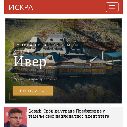
ИСКРА
Навига
Ковић: Срби да уграде Пребиловце у
темеље свог националног идентитета