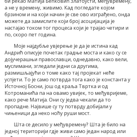
би рекао Матија Бећковић Златоусти, међувремену,
а не у времену, живимо. Кад погледате којом
брзином и на који начин је све ово изграђено, онда
можете да замислите који број асоцијација је
настајао током тог процеса који је трајао четири и
по, скоро пет година.
Моје најдубље увјерење је да је истина кад
Андрић описује почетак градње моста и како су се
дојучерашњи православци, однедавно, како вели,
муслимани, згледали једни са другима,
размишљајући о томе како тај пројекат неће
успјети. То је само потврда тога како је константа у
Источној Босни, још од краља Твртка и од
Котроманића па на овамо увијек, то међувријеме,
како рече Матија. Они су једва чекали да то
пропадне. Највише су ту потврду добијали у
чињеници да неко ноћу руши мост.
Шта се десило у међувремену? Шта је било на
једној територији гдје живи само један народ или