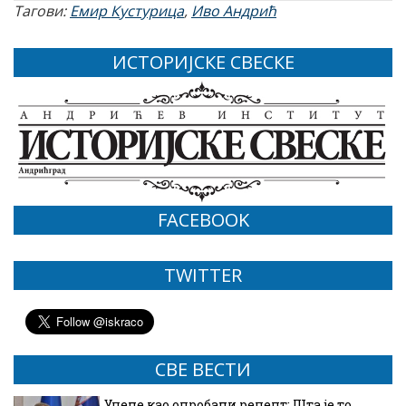
Тагови:
Емир Кустурица
,
Иво Андрић
ИСТОРИЈСКЕ СВЕСКЕ
FACEBOOK
TWITTER
СВЕ ВЕСТИ
Уцене као опробани рецепт: Шта је то