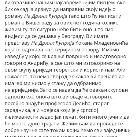
ликова чине нашим најсавременијим писцем. Ако
бих се сад ја дрзнуо да направим своју идеју о
роману
На Дрини ћуприја
тако што ћу написати
роман о Вишеграду за ових пет година колико
живим ту, то сигурно неће бити оно што смо
видјели да се дешава у Београду. Ви имате
представу
На Дрини ћуприја
Кокана Младеновића
која се одржава на Стеријином позорју. Имамо
изведбу у којој се крајње површно и неодговорно
говори о Андрићу, а све што ми изговоримо на
овом скупу вриједи теоретски и користи нам. Али,
нажалост, то нема свој одјек какав би требало да
има јер ми нисмо у стању да одбранимо
највриједније. Зато се надам да ће овакви скупови
односно ехо онога што ви овдје изговорите,
посебно знајући професора Делића, старог
сарадника, а и човјека који је у српској
књижевности задао јак печат, бити много јачи и да
ће много дуже трајати. Желим вам да проведете
добре научне сате током којих ћемо сви заједнички