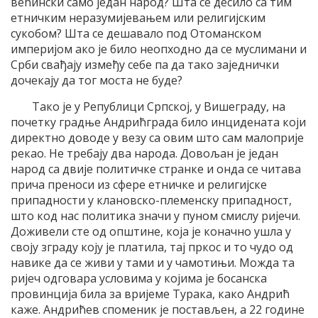
већински само један народ? Шта се десило са тим
етничким неразумијевањем или религијским
сукобом? Шта се дешавало под Отоманском
империјом ако је било неопходно да се муслимани и
Срби свађају између себе па да тако заједнички
дочекају да тог моста не буде?
Тако је у Републици Српској, у Вишеграду, на
почетку градње Андрићграда било инцидената који
директно доводе у везу са овим што сам малоприје
рекао. Не требају два народа. Довољан је један
народ са двије политичке странке и онда се читава
прича преноси из сфере етничке и религијске
припадности у клановско-племенску припадност,
што код нас политика значи у пуном смислу ријечи.
Доживели сте од општине, која је коначно ушла у
своју зграду коју је платила, тај пркос и то чудо од
навике да се живи у тами и у чамотињи. Можда та
ријеч одговара условима у којима је босанска
провинција била за вријеме Турака, како Андрић
каже. Андрићев споменик је постављен, а 22 године