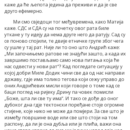
каже да ће љепота једина да преживи и да је све
друго ефемерно.
Ми смо свједоци тог међувремена, како Матија
каже. СДС и СДА су на почетку овог рата биле
уткане у ту идеју да нема друге него да ратују. Сад су
се поново спојили, те двије етничке групе због чега
су ушле у тај рат. Није ли то оно што Андрић каже:
„Ми започињемо ратове не знајући зашто, а када их
завршимо постављамо само нова питања која ће
нас одвести у нови рат“? Кад погледате ситуацију у
којој добри Миле Додик чини све да од нас направи
државу, гдје има толико тегова који сежу управо до
оних Андрићевих мисли који говоре о томе кад се
баци поглед на ријеку Дрину па човек помисли
„Боже, шта ли све ту има“. И тако се дође до оног
дубоког дна гдје тектонски поређане стоје огромне
стијене, које нико не може да помјери. За све што је
између површине воде или све што стоји на том
распону, да ли је она дубља или је плића, важи она