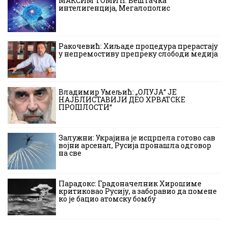
МАКСИМ ТОМИЋ: Вештачка
интелигенција, Мегалополис
Ракочевић: Хиљаде процедура прерастају
у непремостиву препреку слободи медија
Владимир Умељић: „ОЛУЈА“ ЈЕ
НАЈБЛИСТАВИЈИ ДЕО ХРВАТСКЕ
ПРОШЛОСТИ“
Залужни: Украјина је исцрпела готово сав
војни арсенал, Русија пронашла одговор
на све
Парадокс: Градоначелник Хирошиме
критиковао Русију, а заборавио да помене
ко је бацио атомску бомбу