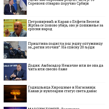
Соренсен стварно поручио Србији
Петронијевић и Каран о Елфети Весели:
Жртва се поново убија, ово је понижење за
српски народ
Приштина подигла још једну оптужницу
за „ратни злочин“: На списку 20 људи
Додик: Амбасадор Немачке или не зна да
чита или свесно лаже
Годишњица Хирошиме и Нагасакија:
Какав је нуклеарни статус света данас