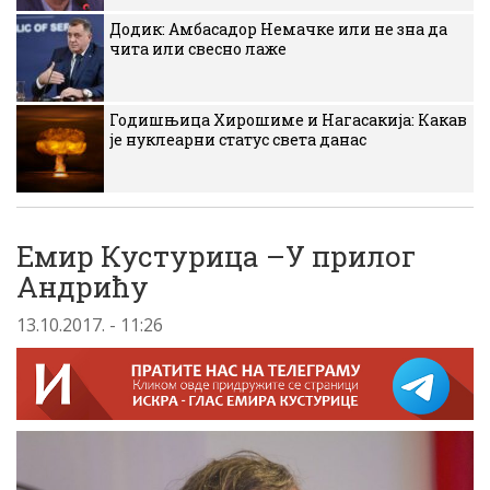
Додик: Амбасадор Немачке или не зна да
чита или свесно лаже
Годишњица Хирошиме и Нагасакија: Какав
је нуклеарни статус света данас
Емир Кустурица –У прилог
Андрићу
13.10.2017. - 11:26