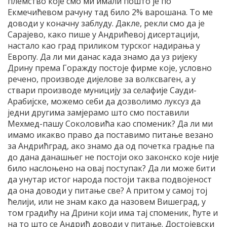
племство које смо ми имали пошто је по
Екмечићевом рачуну тад било 2% варошана. То ме
доводи у коначну заблуду. Дакле, рекли смо да је
Сарајево, како пише у Андрићевој дисертацији,
настало као град приликом турског надирања у
Европу. Да ли ми данас када знамо да уз ријеку
Дрину према Горажду постоје фирме које, условно
речено, производе дијелове за волксваген, а у
ствари производе муницију за селафије Сауди-
Арабијске, можемо себи да дозволимо луксуз да
једни другима замјерамо што смо поставили
Мехмед-пашу Соколовића као споменик? Да ли ми
имамо икакво право да поставимо питање везано
за Андрићград, ако знамо да од почетка градње па
до дана данашњег не постоји око законско које није
било наслоњено на овај поступак? Да ли може бити
да унутар истог народа постоји таква подвојеност
да она доводи у питање све? А притом у самој тој
ћелији, или не знам како да назовем Вишеград, у
том градићу на Дрини који има тај споменик, ћуте и
на то што се Андрић доводи у питање. Достојевски