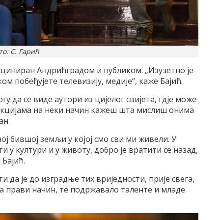
то: С. Гарић
асциниран Андрићградом и публиком. „Изузетно је
ом побеђујете телевизију, медије“, каже Бајић.
огу да се виде аутори из цијелог свијета, гдје може
реакцијама на неки начин кажеш шта мислиш онима
ан.
дној бившој земљи у којој смо сви ми живели. У
у култури и у животу, добро је вратити се назад,
 Бајић.
ати да је до изградње тих вриједности, прије свега,
 прави начин, те подржавало таленте и младе