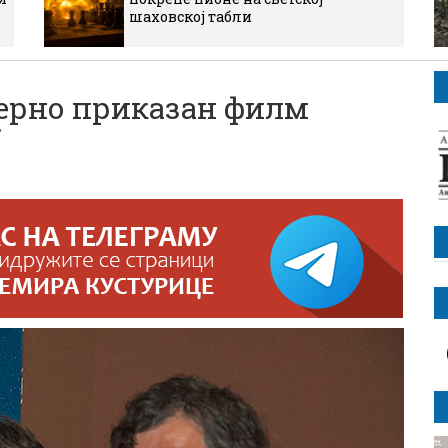
шаховској табли
рно приказан филм
“