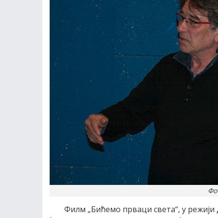
Фо
Филм „Бићемо прваци света“, у режији 