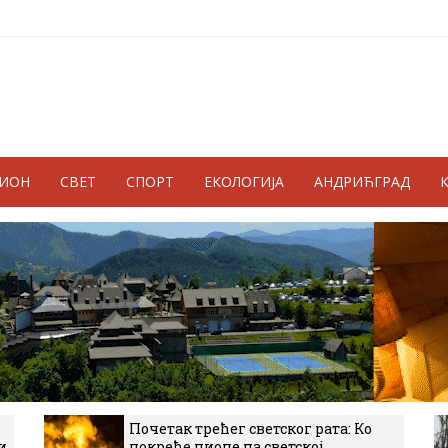
ГИОН
СВЕТ
СПОРТ
ЕКОЛОГИЈА
АНДРИЋГРАД
Почетак трећег светског рата: Ко
и
покреће пионе на светској