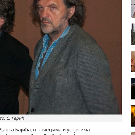
то: С. Гарић
Дарка Бајића, о почецима и успјесима