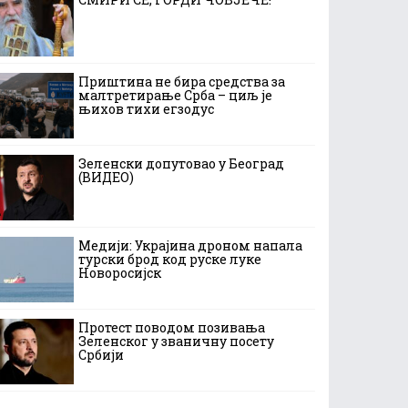
Приштина не бира средства за
малтретирање Срба – циљ је
њихов тихи егзодус
Зеленски допутовао у Београд
(ВИДЕО)
Медији: Украјина дроном напала
турски брод код руске луке
Новоросијск
Протест поводом позивања
Зеленског у званичну посету
Србији