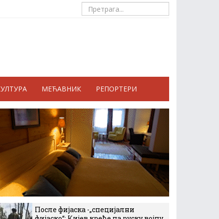
КУЛТУРА
МЕЋАВНИК
РЕПОРТЕРИ
После фијаска -„специјални
фијаско“: Кијев креће на руску војну