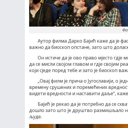
Фо
Аутор филма Дарко Бајић каже да је ф
важно да биоскоп опстане, зато што доласк
Он истиче да је ово право мјесто гдје м
да се мисли својом главом и гдје својим 
који сједе поред тебе и зато је биоскоп важ
„Овај филм је прича о Југославији, о је
времену срушених и поремећених вредности 
видети вредности и наставити даље“, каже
Бајић је рекао да је потребно да се схв
дошло зато што је друштво размишљало на
људе.