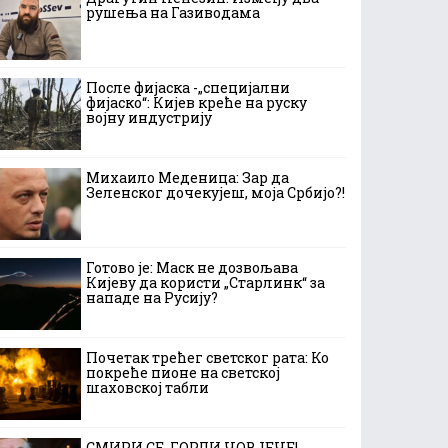
рушења на Газиводама
После фијаска -„специјални
фијаско“: Кијев креће на руску
војну индустрију
Михаило Меденица: Зар да
Зеленског дочекујеш, моја Србијо?!
Готово је: Маск не дозвољава
Кијеву да користи „Старлинк“ за
нападе на Русију?
Почетак трећег светског рата: Ко
покреће пионе на светској
шаховској табли
СМИРИ СЕ, ГОРДИ ЧОВЈЕЧЕ!