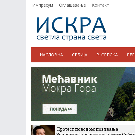
Импресум
Оглашавање
Контакт
НАСЛОВНА
СРБИЈА
Р. СРПСКА
РЕ
Протест поводом позивања
Зеленског у званичну посету Србиј