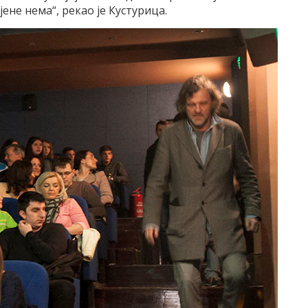
јене нема“, рекао је Кустурица.