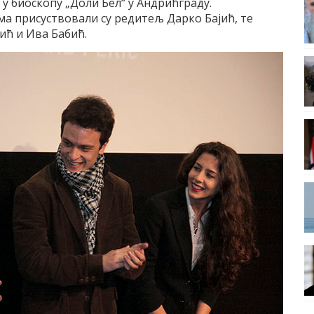
 у биоскопу „Доли Бел“ у Андрићграду.
ма присуствовали су редитељ Дарко Бајић, те
ић и Ива Бабић.