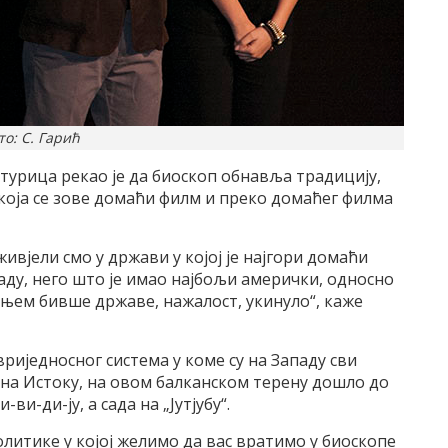
то: С. Гарић
урица рекао је да биоскоп обнавља традицију,
која се зове домаћи филм и преко домаћег филма
живјели смо у држави у којој је најгори домаћи
аду, него што је имао најбољи амерички, односно
ењем бивше државе, нажалост, укинуло“, каже
вриједносног система у коме су на Западу сви
е на Истоку, на овом балканском терену дошло до
ви-ди-ју, а сада на „Јутјубу“.
олитике у којој желимо да вас вратимо у биоскопе