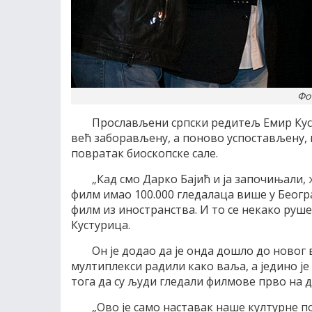
Фо
Прослављени српски редитељ Емир Куст
већ заборављену, а поново успостављену, 
повратак биоскопске сале.
„Кад смо Дарко Бајић и ја започињали, 
филм имао 100.000 гледалаца више у Беогр
филм из иностранства. И то се некако руш
Кустурица.
Он је додао да је онда дошло до новог 
мултиплекси радили како ваља, а једино ј
тога да су људи гледали филмове прво на ди-
„Ово је само наставак наше културне п