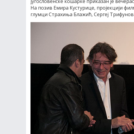
југословенске кошарке приказан је вечерас
На позив Емира Кустурице, пројекцији фил
глумци Страхиња Блажић, Сергеј Трифунов