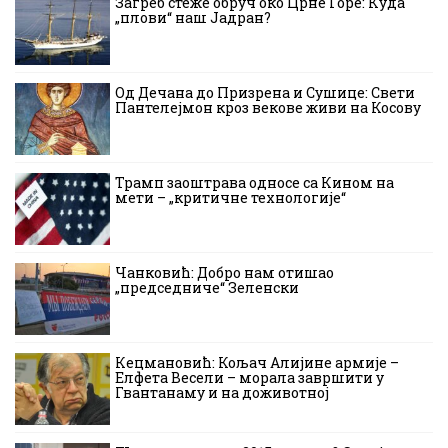
Загреб стеже обруч око Црне Горе: Куда
„плови“ наш Јадран?
Од Дечана до Призрена и Сушице: Свети
Пантелејмон кроз векове живи на Косову
Трамп заоштрава односе са Кином на
мети – „критичне технологије“
Чанковић: Добро нам отишао
„председниче“ Зеленски
Кецмановић: Кољач Алијине армије –
Елфета Весели – морала завршити у
Гвантанаму и на доживотној