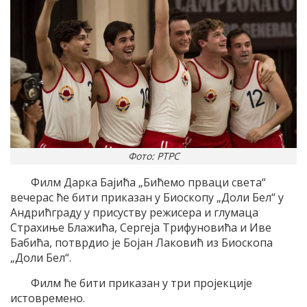
Фото: РТРС
Филм Дарка Бајића „Бићемо прваци света“
вечерас ће бити приказан у Биоскопу „Доли Бел“ у
Андрићграду у присуству режисера и глумаца
Страхиње Блажића, Сергеја Трифуновића и Иве
Бабића, потврдио је Бојан Лаковић из Биоскопа
„Доли Бел“.
Филм ће бити приказан у три пројекције
истовремено.