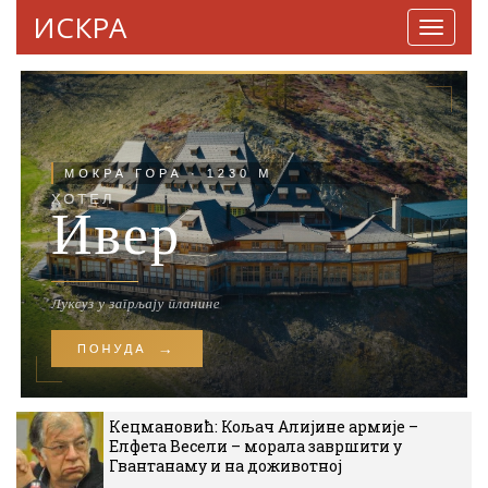
ИСКРА
Навига
Кецмановић: Кољач Алијине армије –
Елфета Весели – морала завршити у
Гвантанаму и на доживотној