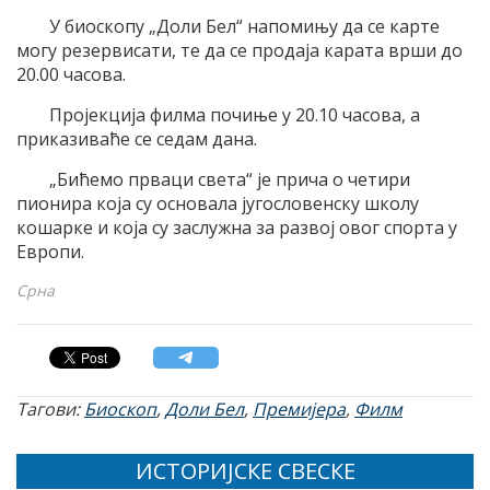
У биоскопу „Доли Бел“ напомињу да се карте
могу резервисати, те да се продаја карата врши до
20.00 часова.
Пројекција филма почиње у 20.10 часова, а
приказиваће се седам дана.
„Бићемо прваци света“ је прича о четири
пионира која су основала југословенску школу
кошарке и која су заслужна за развој овог спорта у
Европи.
Срна
Тагови:
Биоскоп
,
Доли Бел
,
Премијера
,
Филм
ИСТОРИЈСКЕ СВЕСКЕ