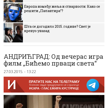
Европа између жеља и стварности: Како се
решити „Палантира“?
Шта се догодило 2015. године? Свет је
кренуо уназад
АНДРИЋГРАД: Од вечерас игра
филм „Бићемо прваци света“
27.03.2015. - 13:22