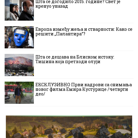
Шта се догодило 2015. године? Свет је
кренуо уназад
Европа између жеља и стварности: Како се
решити „Палантира“?
Шта се дешава на Блиском истоку:
Тишина која претходи олуји
ЕКСКЛУЗИВНО Први кадрови са снимања
новог филма Емира Кустурице /четврти
део/