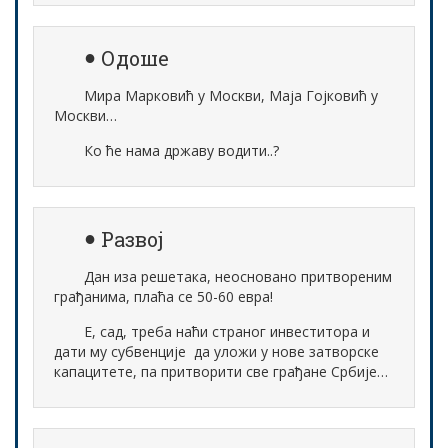
Одоше
Мира Марковић у Москви, Маја Гојковић у
Москви…
Ко ће нама државу водити..?
Развој
Дан иза решетака, неосновано притвореним
грађанима, плаћа се 50-60 евра!
Е, сад, треба наћи страног инвеститора и
дати му субвенције да уложи у нове затворске
капацитете, па притворити све грађане Србије…