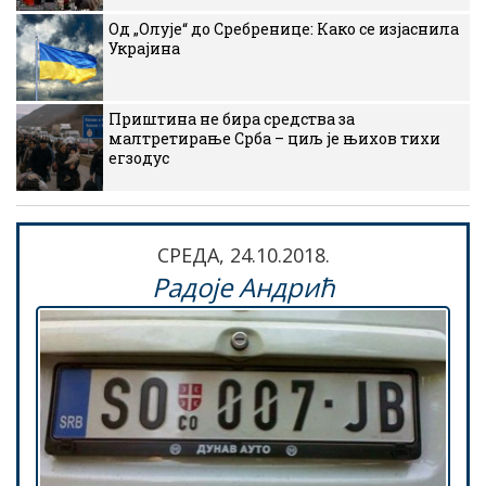
Од „Олује“ до Сребренице: Како се изјаснила
Украјина
Приштина не бира средства за
малтретирање Срба – циљ је њихов тихи
егзодус
CРЕДА, 24.10.2018.
Радоје Андрић