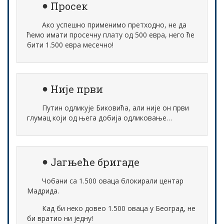
Просек
Ако успешно применимо претходно, не да
ћемо имати просечну плату од 500 евра, него ће
бити 1.500 евра месечно!
Није први
Путин одликује Биковића, али није он први
глумац који од њега добија одликовање…
Јагњеће бригаде
Чобани са 1.500 оваца блокирали центар
Мадрида.
Кад би неко довео 1.500 оваца у Београд, не
би вратио ни једну!