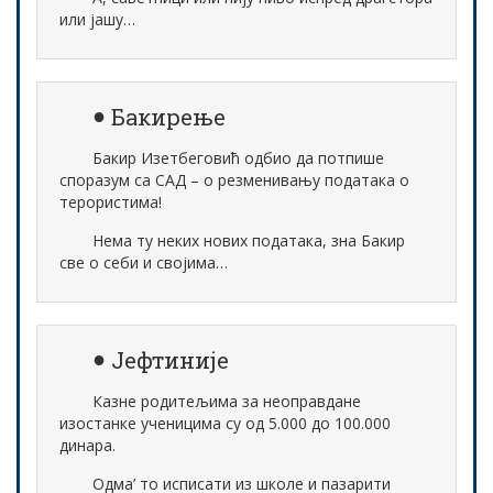
или јашу…
Бакирење
Бакир Изетбеговић одбио да потпише
споразум са САД – о резменивању података о
терористима!
Нема ту неких нових података, зна Бакир
све о себи и својима…
Јефтиније
Казне родитељима за неоправдане
изостанке ученицима су од 5.000 до 100.000
динара.
Одма’ то исписати из школе и пазарити