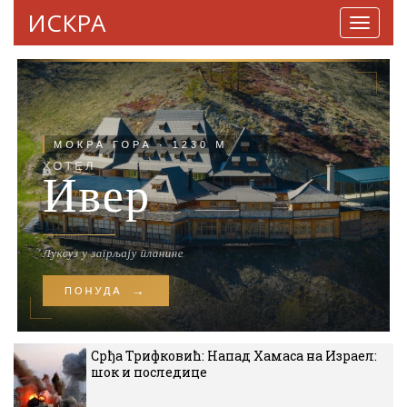
ИСКРА
Навига
Срђа Трифковић: Напад Хамаса на Израел:
шок и последице