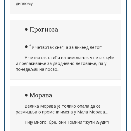
диплому!
Прогноза
”
У четвртак снег, а за викенд лето!”
У четвртак отићи на зимовање, у петак кући
и препакивање за дводневно летовање, па у
понедељак на посао…
Морава
Велика Морава је толико опала да се
размишља о промени имена у Мала Морава…
Пију много, бре, они Томини ”жути људи”!