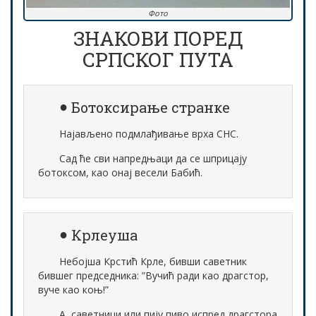
Фото
ЗНАКОВИ ПОРЕД
СРПСКОГ ПУТА
Ботоксирање странке
Најављено подмлађивање врха СНС.
Сад ће сви напредњаци да се шприцају
ботоксом, као онај весели Бабић.
Крлеуша
Небојша Крстић Крле, бивши саветник
бившег председника: ”Вучић ради као драгстор,
вуче као коњ!”
А, саветници или пију пиво испред драгстора