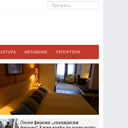
КУЛТУРА
МЕЋАВНИК
РЕПОРТЕРИ
После фијаска -„специјални
фијаско“: Кијев креће на руску војну