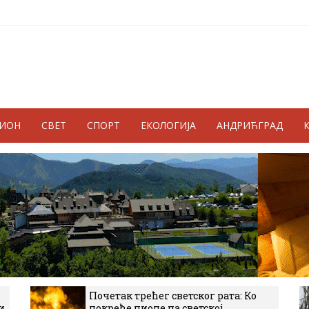
ГИОН
СВЕТ
СПОРТ
ЕКОЛОГИЈА
АНДРИЋГРАД
Почетак трећег светског рата: Ко
и
покреће пионе на светској