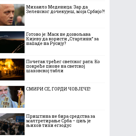
Михаило Меденица: Зар да
Зеленског дочекујеш, моја Србијо?!
Готово је: Маск не дозвољава
Кијеву да користи „Старлинк“ за
нападе на Русију?
Почетак трећег светског рата: Ко
покреће пионе на светској
шаховској табли
СМИРИ СЕ, ГОРДИ ЧОВЈЕЧЕ!
Приштина не бира средства за
малтретирање Срба – циљ је
њихов тихи егзодус