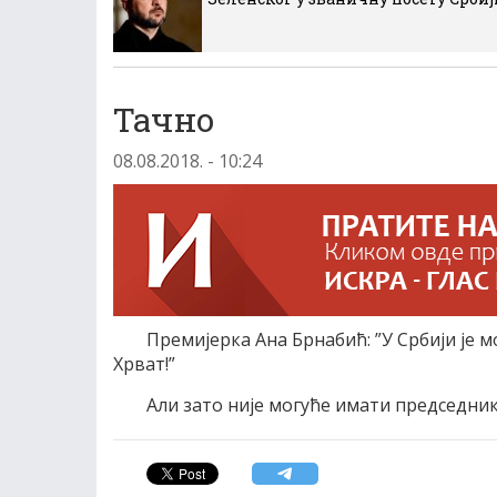
Тачно
08.08.2018. - 10:24
Премијерка Ана Брнабић: ”У Србији је 
Хрват!”
Али зато није могуће имати председника