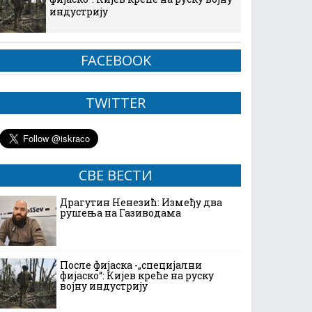
индустрију
FACEBOOK
TWITTER
СВЕ ВЕСТИ
Драгутин Ненезић: Између два
рушења на Газиводама
После фијаска -„специјални
фијаско“: Кијев креће на руску
војну индустрију