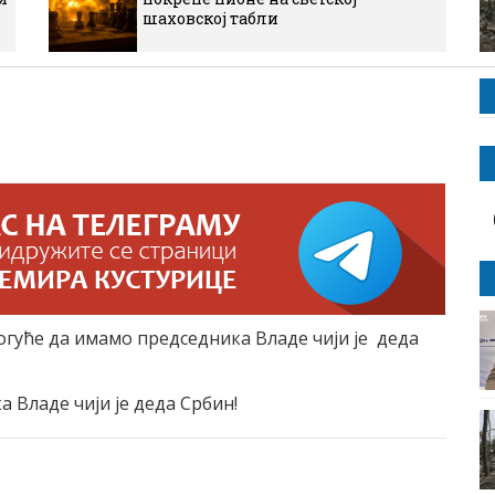
шаховској табли
могуће да имамо председника Владе чији је деда
 Владе чији је деда Србин!