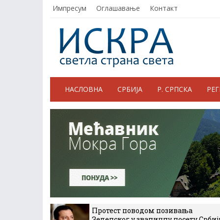
Импресум
Оглашавање
Контакт
НАСЛОВНА
СРБИЈА
Р. СРПСКА
РЕ
Протест поводом позивања
Зеленског у званичну посету Србиј