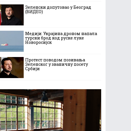
Зеленски допутовао у Београд
(ВИДЕО)
Медији: Украјина дроном напала
турски брод код руске луке
Новоросијск
Протест поводом позивања
Зеленског у званичну посету
Србији