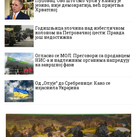
Пуповац: Ово што смо чули у Книну је
језиво, није демократија, већ пријетња
Хрватској
Годишњица злочина над избегличком
колоном на Петровачкој цести: Правда
још недостижна
Огласио се МОЛ: Преговори са продавцем
НИС-а и надлежним органима напредују
ка завршној фази
Од „Олује“ до Сребренице: Како се
изјаснила Украјина