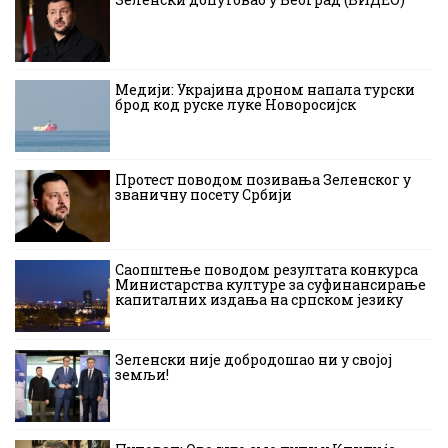
Медији: Украјина дроном напала турски
брод код руске луке Новоросијск
Протест поводом позивања Зеленског у
званичну посету Србији
Саопштење поводом резултата конкурса
Министарства културе за суфинансирање
капиталних издања на српском језику
Зеленски није добродошао ни у својој
земљи!