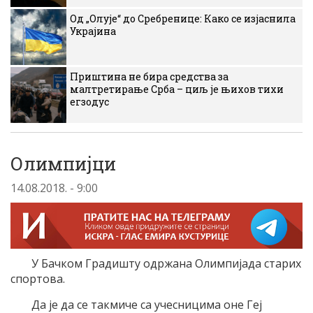
Од „Олује“ до Сребренице: Како се изјаснила
Украјина
Приштина не бира средства за
малтретирање Срба – циљ је њихов тихи
егзодус
Олимпијци
14.08.2018. - 9:00
У Бачком Градишту одржана Олимпијада старих
спортова.
Да је да се такмиче са учесницима оне Геј