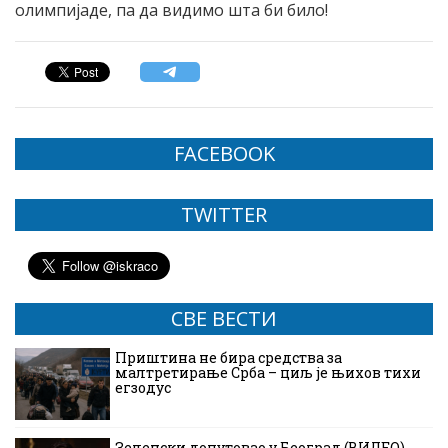
олимпијаде, па да видимо шта би било!
FACEBOOK
TWITTER
СВЕ ВЕСТИ
Приштина не бира средства за
малтретирање Срба – циљ је њихов тихи
егзодус
Зеленски допутовао у Београд (ВИДЕО)