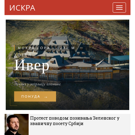
ИСКРА
Навига
Протест поводом позивања Зеленског у
званичну посету Србији