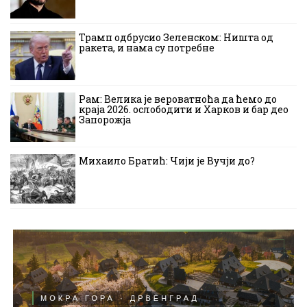
Трамп одбрусио Зеленском: Ништа од
ракета, и нама су потребне
Рам: Велика је вероватноћа да ћемо до
краја 2026. ослободити и Харков и бар део
Запорожја
Михаило Братић: Чији је Вучји до?