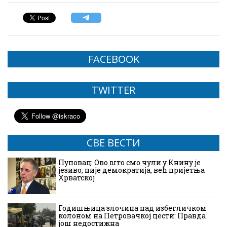
FACEBOOK
TWITTER
СВЕ ВЕСТИ
Пуповац: Ово што смо чули у Книну је
језиво, није демократија, већ пријетња
Хрватској
Годишњица злочина над избегличком
колоном на Петровачкој цести: Правда
још недостижна