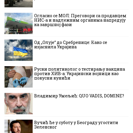
Огласио се МОЛ: Преговори са продавцем
НИС-а и надлежним органима напредују
ка завршној фази
Од „Олује“ до Сребренице: Како се
изјаснила Украјина
Руски политиколог о тестирању вакцина
против ХИВ-а: Украјински војници као
покусни кунићи
Владимир Умељић: QUO VADIS, DOMINE?
Вучић ће у суботу у Београду угостити
Зеленског