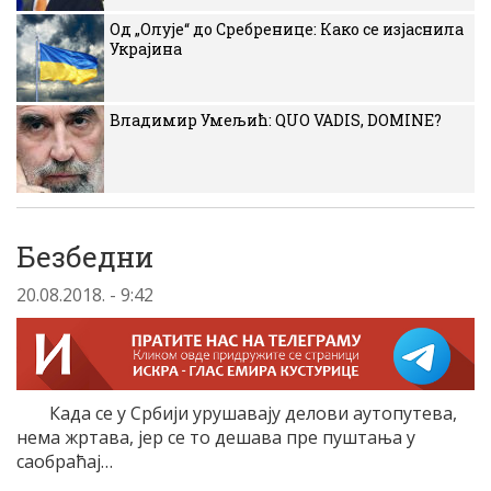
Од „Олује“ до Сребренице: Како се изјаснила
Украјина
Владимир Умељић: QUO VADIS, DOMINE?
Безбедни
20.08.2018. - 9:42
Када се у Србији урушавају делови аутопутева,
нема жртава, јер се то дешава пре пуштања у
саобраћај…