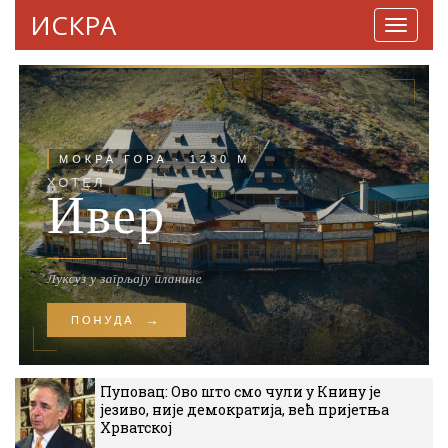
ИСКРА
Навига
Пуповац: Ово што смо чули у Книну је
језиво, није демократија, већ пријетња
Хрватској