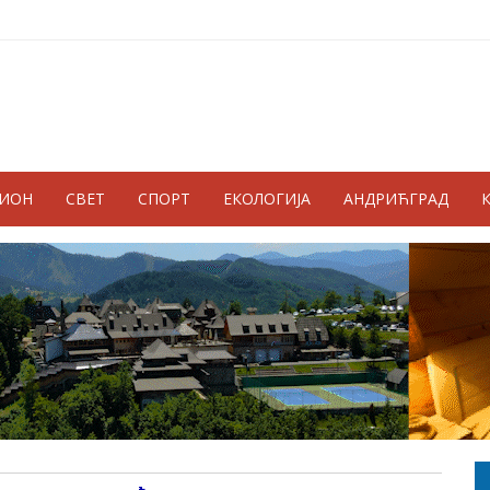
ГИОН
СВЕТ
СПОРТ
ЕКОЛОГИЈА
АНДРИЋГРАД