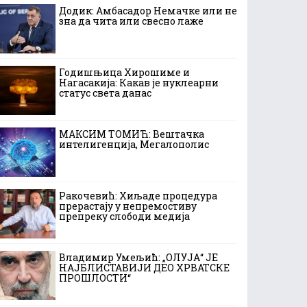
Додик: Амбасадор Немачке или не
зна да чита или свесно лаже
Годишњица Хирошиме и
Нагасакија: Какав је нуклеарни
статус света данас
МАКСИМ ТОМИЋ: Вештачка
интелигенција, Мегалополис
Ракочевић: Хиљаде процедура
прерастају у непремостиву
препреку слободи медија
Владимир Умељић: „ОЛУЈА“ ЈЕ
НАЈБЛИСТАВИЈИ ДЕО ХРВАТСКЕ
ПРОШЛОСТИ“