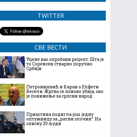
TWITTER
СВЕ ВЕСТИ
Уцене као опробани рецепт: Шта је
то Соренсен стварно поручио
Србији
Петронијевић и Каран о Елфети
Весели: Жртва се поново убија, ово
је понижење за српски народ
Приштина подигла још једну
оптужницу за „ратни злочин“: На
списку 20 људи