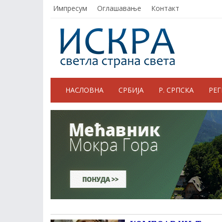
Импресум
Оглашавање
Контакт
НАСЛОВНА
СРБИЈА
Р. СРПСКА
РЕ