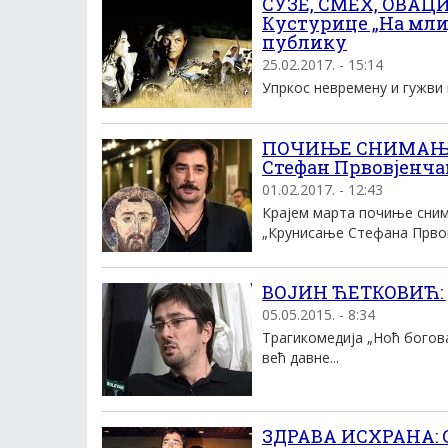
СУЗЕ, СМЕХ, ОВАЦ
Кустурице „На мли
публику
25.02.2017. - 15:14
Упркос невремену и гужви к
ПОЧИЊЕ СНИМАЊЕ 
Стефан Првовјенч
01.02.2017. - 12:43
Крајем марта почиње сним
„Крунисање Стефана Првовј
ВОЈИН ЋЕТКОВИЋ: Д
05.05.2015. - 8:34
Тра­ги­ко­ме­ди­ја „Ноћ бо­го­
већ дав­не...
ЗДРАВА ИСХРАНА: С