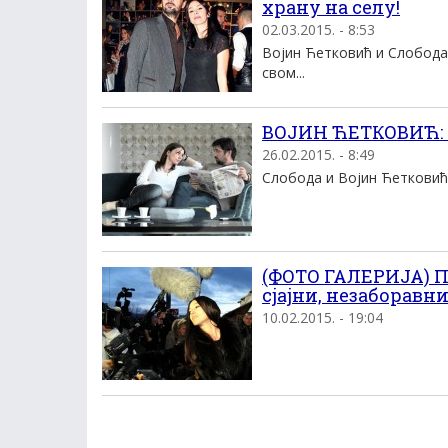
храну на селу!
02.03.2015. - 8:53
Војин Ћетковић и Слобода
свом...
ВОЈИН ЋЕТКОВИЋ: И
26.02.2015. - 8:49
Слобода и Војин Ћетковић 
(ФОТО ГАЛЕРИЈА) 
сјајни, незаборав
10.02.2015. - 19:04