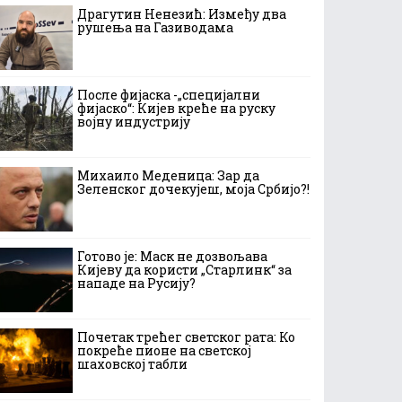
Драгутин Ненезић: Између два
рушења на Газиводама
После фијаска -„специјални
фијаско“: Кијев креће на руску
војну индустрију
Михаило Меденица: Зар да
Зеленског дочекујеш, моја Србијо?!
Готово је: Маск не дозвољава
Кијеву да користи „Старлинк“ за
нападе на Русију?
Почетак трећег светског рата: Ко
покреће пионе на светској
шаховској табли