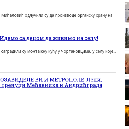
 Мићаловић одлучили су да производе органску храну на
демо са децом да живимо на селу!
саградили су монтажну кућу у Чортановцима, у селу које...
ПОЗАВИДЕЛЕ БИ И МЕТРОПОЛЕ: Лепи,
ни тренуци Мећавника и Андрићграда