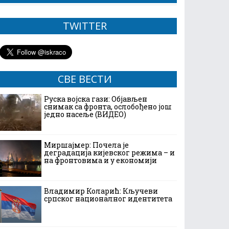
TWITTER
СВЕ ВЕСТИ
Руска војска гази: Објављен
снимак са фронта, ослобођено још
једно насеље (ВИДЕО)
Миршајмер: Почела је
деградација кијевског режима – и
на фронтовима и у економији
Владимир Коларић: Кључеви
српског националног идентитета