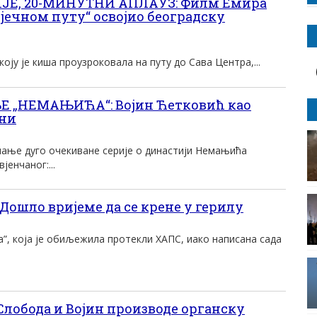
ИЈЕ, 20-МИНУТНИ АПЛАУЗ: Филм Емира
јечном путу“ освојио београдску
оју је киша проузроковала на путу до Сава Центра,...
„НЕМАЊИЋА“: Војин Ћетковић као
ани
ање дуго очекиване серије о династији Немањића
енчаног:...
ошло вријеме да се крене у герилу
ва”, ко­ја је оби­ље­жи­ла про­те­кли ХАПС, иако на­пи­са­на са­да
лобода и Војин производе органску