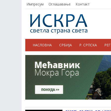
Импресум
Оглашавање
Контакт
НАСЛОВНА
СРБИЈА
Р. СРПСКА
РЕ