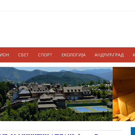
ГИОН
СВЕТ
СПОРТ
ЕКОЛОГИЈА
АНДРИЋГРАД