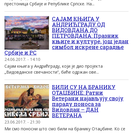
престоница Србије и Републике Српске. На...
САЈАМ КЊИГА У
АНДРИЋГРАДУ ОД
ВИДОВДАНА ДО
ПЕТРОВДАНА: Празник
књиге и културе, још један
симбол искрене сарадње
Србије и РС
24.06.2017. - 14:10
Сајам књига у Андрићграду, који је дио пројекта
„Видовданске свечаности“, биће одржан ове...
БИЛИ СУ НА БРАНИКУ
ОТАЏБИНЕ: Ратни
Ветерани најављују своју
параду поноса за
Видовдан – ДАН
ВЕТЕРАНА
23.06.2017. - 21:30
Ми смо поносни што смо били на бранику Отаџбине. Ко се