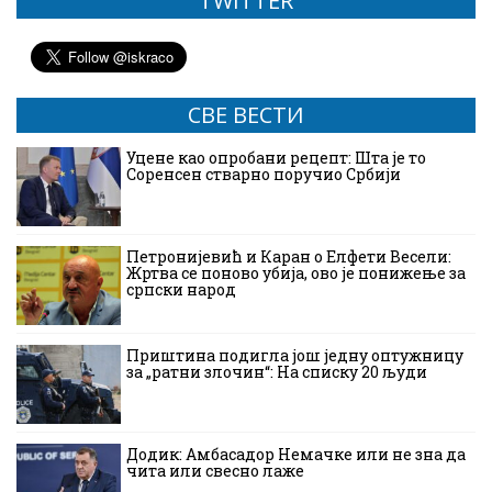
TWITTER
СВЕ ВЕСТИ
Уцене као опробани рецепт: Шта је то
Соренсен стварно поручио Србији
Петронијевић и Каран о Елфети Весели:
Жртва се поново убија, ово је понижење за
српски народ
Приштина подигла још једну оптужницу
за „ратни злочин“: На списку 20 људи
Додик: Амбасадор Немачке или не зна да
чита или свесно лаже