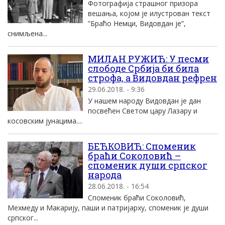
Фотографија страшног призора
вешања, којом је илустрован текст
”Браћо Немци, Видовдан је”,
снимљена...
МИЛАН РУЖИЋ: У песми
слободе Србија би била
строфа, а Видовдан рефрен
29.06.2018. - 9:36
У нашем народу Видовдан је дан
посвећен Светом цару Лазару и
косовским јунацима....
БЕЋКОВИЋ: Споменик
браћи Соколовић –
споменик души српског
народа
28.06.2018. - 16:54
Споменик браћи Соколовић,
Мехмеду и Макарију, паши и патријарху, споменик је души
српског...