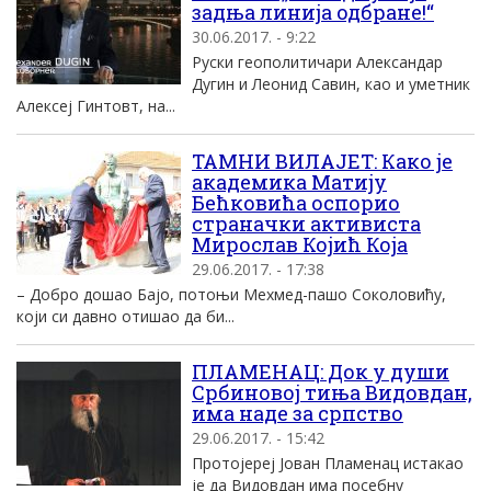
задња линија одбране!“
30.06.2017. - 9:22
Руски геополитичари Александар
Дугин и Леонид Савин, као и уметник
Алексеј Гинтовт, на...
ТАМНИ ВИЛАЈЕТ: Како је
академика Матију
Бећковића оспорио
страначки активиста
Мирослав Којић Која
29.06.2017. - 17:38
– Добро дошао Бајо, потоњи Мехмед-пашо Соколовићу,
који си давно отишао да би...
ПЛАМЕНАЦ: Док у души
Србиновој тиња Видовдан,
има наде за српство
29.06.2017. - 15:42
Протојереј Јован Пламенац истакао
је да Видовдан има посебну