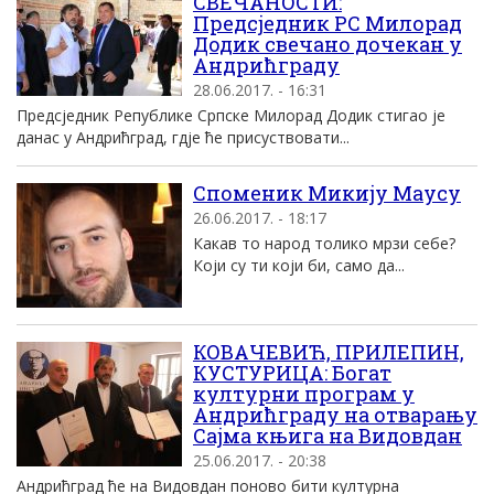
СВЕЧАНОСТИ:
Предсједник РС Милорад
Додик свечано дочекан у
Андрићграду
28.06.2017. - 16:31
Предсједник Републике Српске Милорад Додик стигао је
данас у Андрићград, гдје ће присуствовати...
Споменик Микију Маусу
26.06.2017. - 18:17
Какав то народ толико мрзи себе?
Који су ти који би, само да...
КОВАЧЕВИЋ, ПРИЛЕПИН,
КУСТУРИЦА: Богат
културни програм у
Андрићграду на отварању
Сајма књига на Видовдан
25.06.2017. - 20:38
Андрићград ће на Видовдан поново бити културна