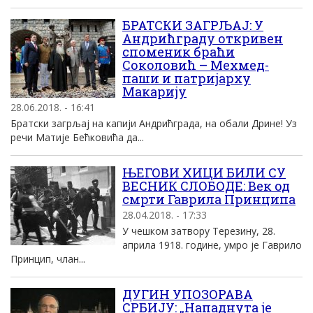
БРАТСКИ ЗАГРЉАЈ: У
Андрићграду откривен
споменик браћи
Соколовић – Мехмед-
паши и патријарху
Макарију
28.06.2018. - 16:41
Братски загрљај на капији Андрићграда, на обали Дрине! Уз
речи Матије Бећковића да...
ЊЕГОВИ ХИЦИ БИЛИ СУ
ВЕСНИК СЛОБОДЕ: Век од
смрти Гаврила Принципа
28.04.2018. - 17:33
У чешком затвору Терезину, 28.
априла 1918. године, умро је Гаврило
Принцип, члан...
ДУГИН УПОЗОРАВА
СРБИЈУ: „Нападнута је