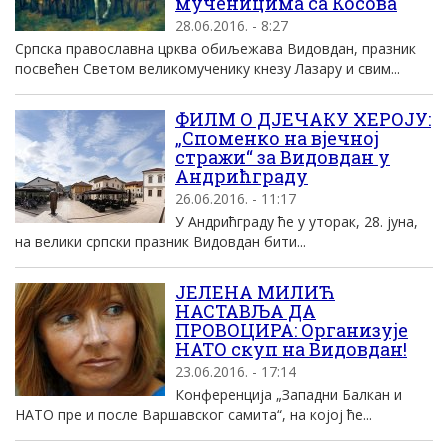
мученицима са Косова
28.06.2016. - 8:27
Српска православна црква обиљежава Видовдан, празник
посвећен Светом великомученику кнезу Лазару и свим...
ФИЛМ О ДЈЕЧАКУ ХЕРОЈУ:
„Споменко на вјечној
стражи“ за Видовдан у
Андрићграду
26.06.2016. - 11:17
У Андрићграду ће у уторак, 28. јуна,
на велики српски празник Видовдан бити...
ЈЕЛЕНА МИЛИЋ
НАСТАВЉА ДА
ПРОВОЦИРА: Организује
НАТО скуп на Видовдан!
23.06.2016. - 17:14
Конференција „Западни Балкан и
НАТО пре и после Варшавског самита“, на којој ће...