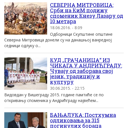
СЕВЕРНА МИТРОВИЦА:
Срби на КиМ подижу
споменик Кнезу Лазару од
10 метара
18.06.2016. - 8:09
Одборници Скупштине општине
Северна Митровица донели су на данашњој ванредној
седници одлуку о...
КУД „ГРАЧАНИЦА“ ИЗ
ЧИКАГА У АНДРИЋГРАДУ:
Чувају од заборава свој
језик, традицију и
културу
30.06.2015. - 22:15
Видовдан у Вишеграду 2015. године памтиће се по
откривању споменика у Андрићграду највећем...
БАЊАЛУКА: Постхумна
одликовања за 315
погинулих бораца