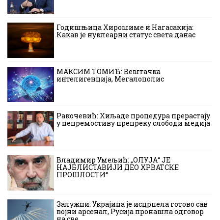
Годишњица Хирошиме и Нагасакија:
Какав је нуклеарни статус света данас
МАКСИМ ТОМИЋ: Вештачка
интелигенција, Мегалополис
Ракочевић: Хиљаде процедура прерастају
у непремостиву препреку слободи медија
Владимир Умељић: „ОЛУЈА“ ЈЕ
НАЈБЛИСТАВИЈИ ДЕО ХРВАТСКЕ
ПРОШЛОСТИ“
Залужни: Украјина је исцрпела готово сав
војни арсенал, Русија пронашла одговор
на све