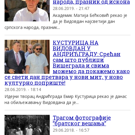
народа, празник од искона
28.06.2019. - 21:47
Академик Матија Бећковић рекао је
да је Видовдан најсветији дан
српскога народа, празник...
КУСТУРИЦА НА
ВИДОВДАН У
АНДРИЋГРАДУ: Срећан
сам што публици
Вишеграда и свима
можемо да покажемо како
се свети дан претвара у нови мит, у ново
културно поприште!
28.06.2019. - 18:14
Идејни творац Андрићграда Емир Кустурица рекао је данас
на обиљежавању Видовдана да је...
Трагом фотографије
”братског вешања”
29.06.2018. - 16:57