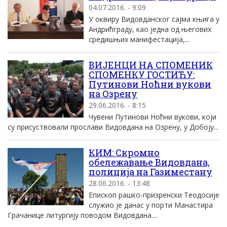
04.07.2016. - 9:09
У оквиру Видовданског сајма књига у
Андрићграду, као једна од његових
средишњих манифестација,...
ВИЈЕНЦИ НА СПОМЕНИК
СПОМЕНКУ ГОСТИЋУ:
Путинови Ноћни вукови
на Озрену
29.06.2016. - 8:15
Чувени Путинови Ноћни вукови, који
су присуствовали прослави Видовдана на Озрену, у Добоју...
КИМ: Скромно
обележавање Видовдана,
полиција на Газиместану
28.06.2016. - 13:48
Епископ рашко-призренски Теодосије
служио је данас у порти Манастира
Грачанице литургију поводом Видовдана....