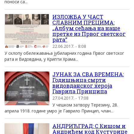
поноси са...
ИЗЛОЖБА У ЧАСТ
СЛАВНИМ ПРЕЦИМА:
„Албум сећања на наше
претке из Првог светског
рата“
22.06.2017. - 8:08
У склопу обележавања јубиларних година Првог светског
рата и Видовдана, у Крипти Храма...
ЈУНАК ЗА СВА ВРЕМЕНА:
Годишњица смрти
видовданског хероја
Гаврила Принципа
27.04.2017. - 17:08
У чешком затвору Терезину, 28.
априла 1918. године умро је Гаврило Принцип, члан...
АНДРИЋГРАД: С Кишом и
Андрићем код Кустурице