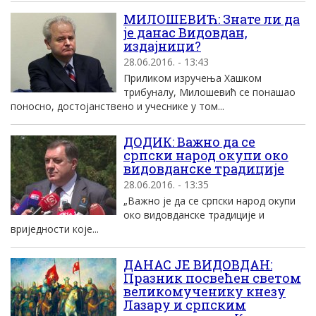
МИЛОШЕВИЋ: Знате ли да
је данас Видовдан,
издајници?
28.06.2016. - 13:43
Приликом изручења Хашком
трибуналу, Милошевић се понашао
поносно, достојанствено и учеснике у том...
ДОДИК: Важно да се
српски народ окупи око
видовданске традиције
28.06.2016. - 13:35
„Важно је да се српски народ окупи
око видовданске традиције и
вриједности које...
ДАНАС ЈЕ ВИДОВДАН:
Празник посвећен светом
великомученику кнезу
Лазару и српским