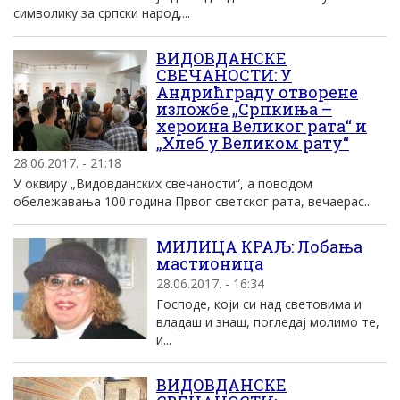
символику за српски народ,...
ВИДОВДАНСКЕ
СВЕЧАНОСТИ: У
Андрићграду отворене
изложбе „Српкиња –
хероина Великог рата“ и
„Хлеб у Великом рату“
28.06.2017. - 21:18
У оквиру „Видовданских свечаности“, а поводом
обележавања 100 година Првог светског рата, вечаерас...
МИЛИЦА КРАЉ: Лобања
мастионица
28.06.2017. - 16:34
Господе, који си над световима и
владаш и знаш, погледај молимо те,
и...
ВИДОВДАНСКЕ