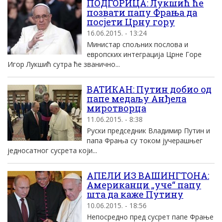
ПОДГОРИЦА: Лукшић ће
позвати папу Фрања да
посјети Црну гору
16.06.2015. - 13:24
Министар спољних послова и
европских интеграција Црне Горе
Игор Лукшић сутра ће званично...
ВАТИКАН: Путин добио од
папе медаљу Анђела
миротворца
11.06.2015. - 8:38
Руски председник Владимир Путин и
папа Фрања су током јучерашњег
једносатног сусрета који...
АПЕЛИ ИЗ ВАШИНГТОНА:
Американци „уче“ папу
шта да каже Путину
10.06.2015. - 18:56
Непосредно пред сусрет папе Фрање