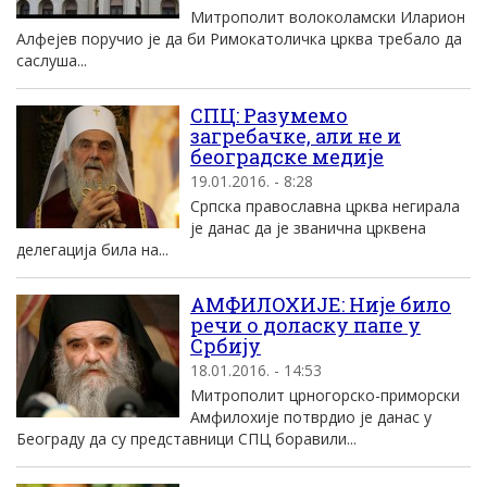
Mитрополит волоколамски Иларион
Aлфеjев поручио jе да би Римокатоличка црква требало да
саслуша...
СПЦ: Разумемо
загребачке, али не и
београдске медије
19.01.2016. - 8:28
Српска православна црква негирала
је данас да је званична црквена
делегација била на...
AМФИЛОХИЈЕ: Ниjе било
речи о доласку папе у
Србиjу
18.01.2016. - 14:53
Mитрополит црногорско-приморски
Aмфилохиjе потврдио jе данас у
Београду да су представници СПЦ боравили...