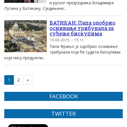
и руског председника Владимира
Путина у Ватикану, Сједињене...
ВАТИКАН: Папа одобрио
оснивање трибунала за
суђење бискупима
10.06.2015. - 15:11
Папа Фрањо је одобрио оснивање
трибунала који ће судити бискупима
који нису предузели...
1
2
»
FACEBOOK
TWITTER