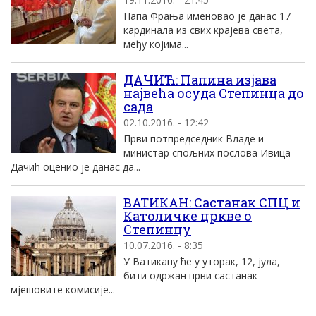
Папа Фрања именовао jе данас 17
кардинала из свих краjева света,
међу коjима...
ДАЧИЋ: Папина изјава
највећа осуда Степинца до
сада
02.10.2016. - 12:42
Први потпредседник Владе и
министар спољних послова Ивица
Дачић оценио је данас да...
ВАТИКАН: Састанак СПЦ и
Католичке цркве о
Степинцу
10.07.2016. - 8:35
У Ватикану ће у уторак, 12, јула,
бити одржан први састанак
мјешовите комисије...