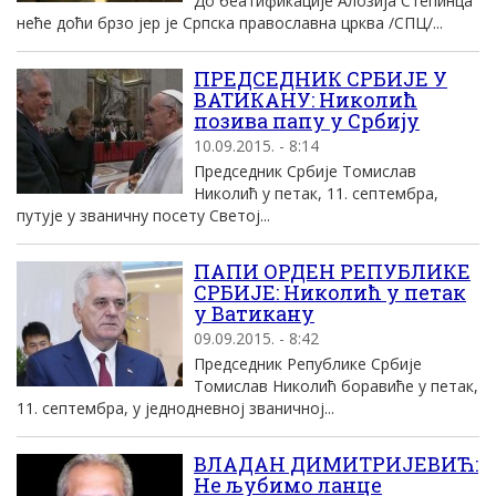
До беатификације Алозија Степинца
неће доћи брзо јер је Српска православна црква /СПЦ/...
ПРЕДСЕДНИК СРБИЈЕ У
ВАТИКАНУ: Николић
позива папу у Србију
10.09.2015. - 8:14
Председник Србије Томислав
Николић у петак, 11. септембра,
путује у званичну посету Светој...
ПАПИ ОРДЕН РЕПУБЛИКЕ
СРБИЈЕ: Николић у петак
у Ватикану
09.09.2015. - 8:42
Председник Републике Србије
Томислав Николић боравиће у петак,
11. септембра, у једнодневној званичној...
ВЛАДАН ДИМИТРИЈЕВИЋ:
Не љубимо ланце