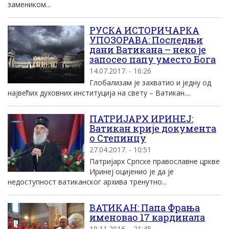
замеником...
РУСКА ИСТОРИЧАРКА
УПОЗОРАВА: Последњи
дани Ватикана – неко је
запосео папу уместо Бога
14.07.2017. - 16:26
Глобализам је захватио и једну од
највећих духовних институција на свету – Ватикан....
ПАТРИЈАРХ ИРИНЕЈ:
Ватикан крије документа
о Степинцу
27.04.2017. - 10:51
Патријарх Српске православне цркве
Иринеј оцијенио је да је
недоступност ватиканског архива тренутно...
ВATИKAН: Папа Фрања
именовао 17 кардинала
19.11.2016. - 21:45