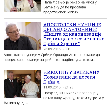
Папа Фрањо је рекао на миси у
Ватикану да ће прослава
предстојећег Божић...
АПОСТОЛСКИ НУНЦИЈЕ
ОРЛАНДО АНТОНИНИ:
„Ништа од канонизације
Степинца док се не сложе
Срби и Хрвати“
26.09.2015. - 8:19
Апостолски нунције у Србији Орландо Антонини каже да
процес канонизације загребачког надбискупа током...
НИКОЛИЋ У ВАТИКАНУ:
Позив папи да посети
Србију
11.09.2015. - 21:23
Председник Николић позвао је у
петак папу Фрању, током сусрета у
Ватикану, да...