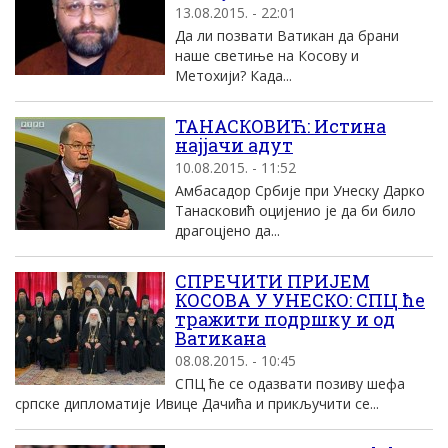
13.08.2015. - 22:01
Да ли позвати Ватикан да брани
наше светиње на Косову и
Метохији? Када...
ТАНАСКОВИЋ: Истина
најјачи адут
10.08.2015. - 11:52
Амбасадор Србије при Унеску Дарко
Танасковић оцијенио је да би било
драгоцјено да...
СПРЕЧИТИ ПРИЈЕМ
КОСОВА У УНЕСКО: СПЦ ће
тражити подршку и од
Ватикана
08.08.2015. - 10:45
СПЦ ће се одазвати позиву шефа
српске дипломатије Ивице Дачића и прикључити се...