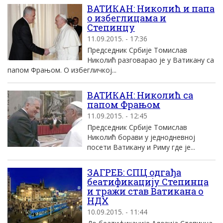
ВАТИКАН: Николић и папа
о избеглицама и
Степинцу
11.09.2015. - 17:36
Председник Србије Томислав
Николић разговарао је у Ватикану са
папом Фрањом. О избегличкој...
ВАТИКАН: Николић са
папом Фрањом
11.09.2015. - 12:45
Председник Србије Томислав
Николић борави у једнодневној
посети Ватикану и Риму где je...
ЗАГРЕБ: СПЦ одгађа
беатификацију Степинца
и тражи став Ватикана о
НДХ
10.09.2015. - 11:44