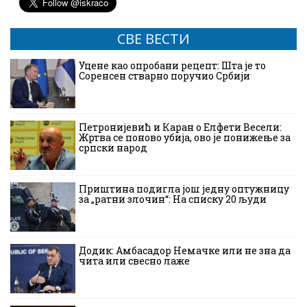
СВЕ ВЕСТИ
Уцене као опробани рецепт: Шта је то
Соренсен стварно поручио Србији
Петронијевић и Каран о Елфети Весели:
Жртва се поново убија, ово је понижење за
српски народ
Приштина подигла још једну оптужницу
за „ратни злочин“: На списку 20 људи
Додик: Амбасадор Немачке или не зна да
чита или свесно лаже