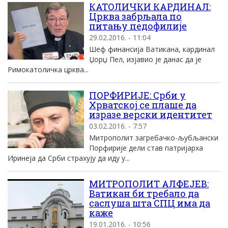
КАТОЛИЧКИ КАРДИНАЛ:
Црква забрљала по
питању педофилије
29.02.2016. - 11:04
Шеф финансија Ватикана, кардинал
Џорџ Пел, изјавио је данас да је
Римокатоличка црква...
ПОРФИРИЈЕ: Срби у
Хрватскоj се плаше да
изразе верски идентитет
03.02.2016. - 7:57
Mитрополит загребачко-љубљански
Порфириjе дели став патриjарха
Иринеjа да Срби страхуjу да иду у...
МИТРОПОЛИТ АЛФЕЈЕВ:
Ватикан би требало да
саслуша шта СПЦ има да
каже
19.01.2016. - 10:56