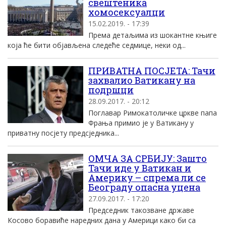
свештеника
хомосексуалци
15.02.2019. - 17:39
Према детаљима из шокантне књиге
која ће бити објављена следеће седмице, неки од...
ПРИВАТНА ПОСЈЕТА: Тачи
захвалио Ватикану на
подршци
28.09.2017. - 20:12
Поглавар Римокатоличке цркве папа
Фрања примио је у Ватикану у
приватну посјету предсједника...
ОМЧА ЗА СРБИЈУ: Зашто
Тачи иде у Ватикан и
Америку – спрема ли се
Београду опасна уцена
27.09.2017. - 17:20
Председник такозване државе
Косово боравиће наредних дана у Америци како би са