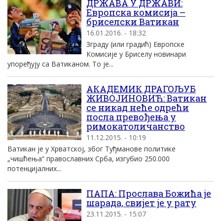
ДРЖАВА У ДРЖАВИ:
Европска комисија –
бриселски Ватикан
16.01.2016. - 18:32
Зграду (или градић) Европске
Комисије у Бриселу новинари
упоређују са Ватиканом. То је...
АКАДЕМИК ДРАГОЉУБ
ЖИВОЈИНОВИЋ: Ватикан
се никад неће одрећи
посла превођења у
римокатоличанство
11.12.2015. - 10:19
Ватикан је у Хрватској, због Туђманове политике
„чишћења“ православних Срба, изгубио 250.000
потенцијалних...
ПАПА: Прослава Божића је
шарада, свијет је у рату
23.11.2015. - 15:07