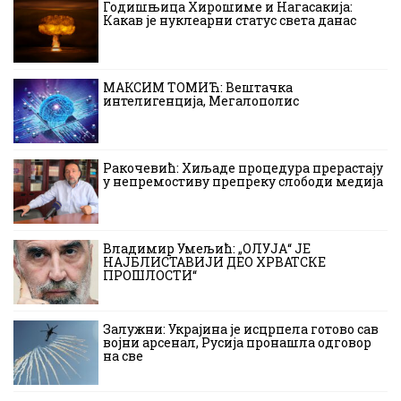
Годишњица Хирошиме и Нагасакија:
Какав је нуклеарни статус света данас
МАКСИМ ТОМИЋ: Вештачка
интелигенција, Мегалополис
Ракочевић: Хиљаде процедура прерастају
у непремостиву препреку слободи медија
Владимир Умељић: „ОЛУЈА“ ЈЕ
НАЈБЛИСТАВИЈИ ДЕО ХРВАТСКЕ
ПРОШЛОСТИ“
Залужни: Украјина је исцрпела готово сав
војни арсенал, Русија пронашла одговор
на све