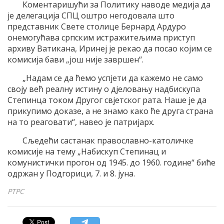
Коментаришући за Политику наводе медија да
је делегација СПЦ оштро негодовала што
представник Свете столице Бернард Ардуро
онемогућава српским истражитељима приступ
архиву Ватикана, Иринеј је рекао да посао којим се
комисија бави „још није завршен“.
„Надам се да ћемо успјети да кажемо не само
своју већ реалну истину о дјеловању надбискупа
Степинца током Другог свјетског рата. Наше је да
прикупимо доказе, а не знамо како ће друга страна
на то реаговати“, навео је патријарх.
Сљедећи састанак православно-католичке
комисије на тему „Набискуп Степинац и
комунистички прогон од 1945. до 1960. године“ биће
одржан у Подгорици, 7. и 8. јуна.
РТРС