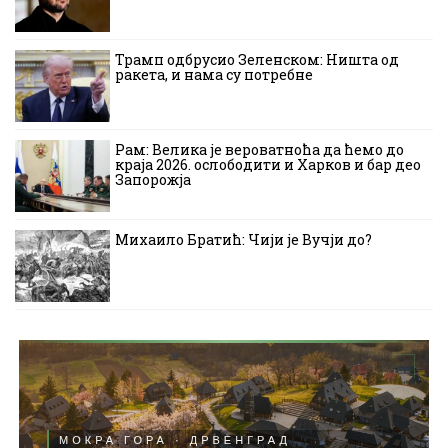
Трамп одбрусио Зеленском: Ништа од
ракета, и нама су потребне
Рам: Велика је вероватноћа да ћемо до
краја 2026. ослободити и Харков и бар део
Запорожја
Михаило Братић: Чији је Вучји до?