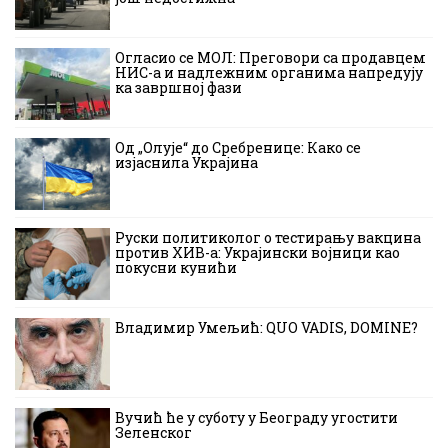
Огласио се МОЛ: Преговори са продавцем
НИС-а и надлежним органима напредују
ка завршној фази
Од „Олује“ до Сребренице: Како се
изјаснила Украјина
Руски политиколог о тестирању вакцина
против ХИВ-а: Украјински војници као
покусни кунићи
Владимир Умељић: QUO VADIS, DOMINE?
Вучић ће у суботу у Београду угостити
Зеленског