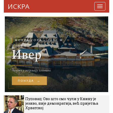
ИСКРА
Навига
Пуповац: Ово што смо чули у Книну је
језиво, није демократија, већ пријетња
Хрватској