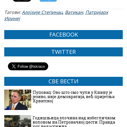
Тагови:
Алојзије Степинац
,
Ватикан
,
Патријарх
Иринеј
FACEBOOK
TWITTER
СВЕ ВЕСТИ
Пуповац: Ово што смо чули у Книну је
језиво, није демократија, већ пријетња
Хрватској
Годишњица злочина над избегличком
колоном на Петровачкој цести: Правда
још недостижна