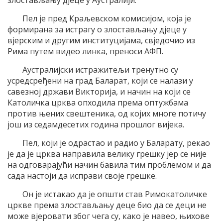
злостављању дјеце у Аустралији.
Пел је пред Краљевском комисијом, која је
формирана за истрагу о злостављању дјеце у
вјерским и другим институцијама, свједочио из
Рима путем видео линка, преноси АФП.
Аустралијски истражитељи тренутно су
усредсређени на град Баларат, који се налази у
савезној држави Викторија, и начин на који се
Католичка црква опходила према оптужбама
против њених свештеника, од којих многе потичу
још из седамдесетих година прошлог вијека.
Пел, који је одрастао и радио у Баларату, рекао
је да је црква направила велику грешку јер се није
на одговарајући начин бавила тим проблемом и да
сада настоји да исправи своје грешке.
Он је истакао да је општи став Римокатоличке
цркве према злостављању деце био да се деци не
може вјеровати због чега су, како је навео, њихове