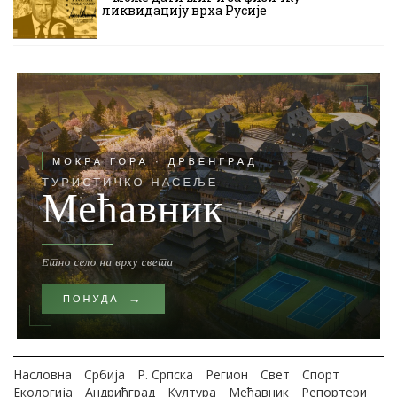
ликвидацију врха Русије
Насловна
Србија
Р. Српска
Регион
Свет
Спорт
Екологија
Андрићград
Култура
Мећавник
Репортери