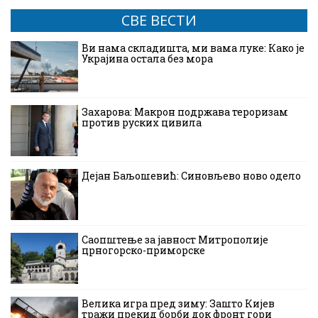
СВЕ ВЕСТИ
Ви нама складишта, ми вама луке: Како је
Украјина остала без мора
Захарова: Макрон подржава тероризам
против руских цивила
Дејан Баљошевић: Синовљево ново одело
Саопштење за јавност Митрополије
црногорско-приморске
Велика игра пред зиму: Зашто Кијев
тражи прекид борби док фронт гори