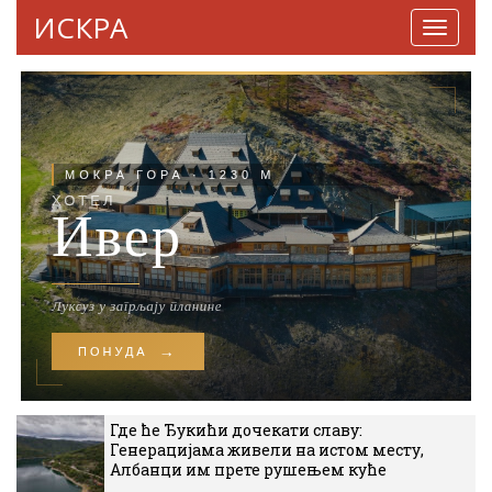
ИСКРА
Навига
Где ће Ђукићи дочекати славу:
Генерацијама живели на истом месту,
Албанци им прете рушењем куће