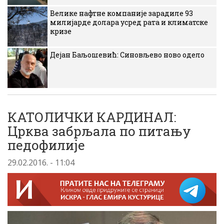
Велике нафтне компаније зарадиле 93
милијарде долара усред рата и климатске
кризе
Дејан Баљошевић: Синовљево ново одело
КАТОЛИЧКИ КАРДИНАЛ:
Црква забрљала по питању
педофилије
29.02.2016. - 11:04