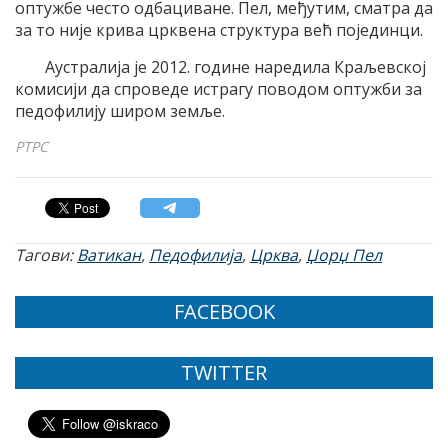
оптужбе често одбациване. Пел, међутим, сматра да
за то није крива црквена структура већ појединци.
Аустралија је 2012. године наредила Краљевској
комисији да спроведе истрагу поводом оптужби за
педофилију широм земље.
РТРС
Тагови:
Ватикан
,
Педофилија
,
Црква
,
Џорџ Пел
FACEBOOK
TWITTER