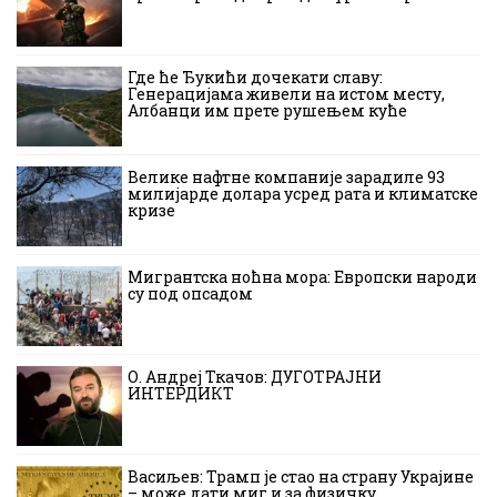
Где ће Ђукићи дочекати славу:
Генерацијама живели на истом месту,
Албанци им прете рушењем куће
Велике нафтне компаније зарадиле 93
милијарде долара усред рата и климатске
кризе
Мигрантска ноћна мора: Европски народи
су под опсадом
О. Андреј Ткачов: ДУГОТРАЈНИ
ИНТЕРДИКТ
Васиљев: Трамп је стао на страну Украјине
– може дати миг и за физичку