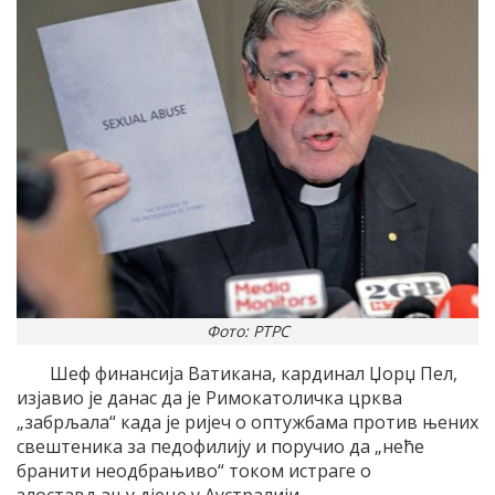
Фото: РТРС
Шеф финансија Ватикана, кардинал Џорџ Пел,
изјавио је данас да је Римокатоличка црква
„забрљала“ када је ријеч о оптужбама против њених
свештеника за педофилију и поручио да „неће
бранити неодбрањиво“ током истраге о