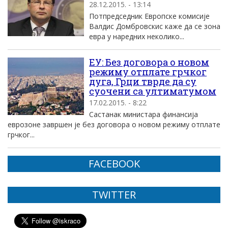
28.12.2015. - 13:14
Потпредседник Европске комисије
Валдис Домбровскис каже да се зона
евра у наредних неколико...
ЕУ: Без договора о новом
режиму отплате грчког
дуга, Грци тврде да су
суочени са ултиматумом
17.02.2015. - 8:22
Састанак министара финансија
еврозоне завршен је без договора о новом режиму отплате
грчког...
FACEBOOK
TWITTER