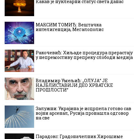
Какав је нуклеарни статус света данас
МАКСИМ ТОМИЋ: Вештачка
интелигенција, Мегалополис
Ракочевић: Хиљаде процедура прерастају
у непремостиву препреку слободи медија
Владимир Умељић: „ОЛУЈА“ ЈЕ
НАЈБЛИСТАВИЈИ ДЕО ХРВАТСКЕ
ПРОШЛОСТИ“
Залужни: Украјина је исцрпела готово сав
војни арсенал, Русија пронашла одговор
на све
Парадокс: Градоначелник Хирошиме