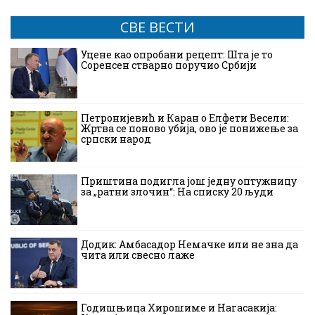
СВЕ ВЕСТИ
Уцене као опробани рецепт: Шта је то
Соренсен стварно поручио Србији
Петронијевић и Каран о Елфети Весели:
Жртва се поново убија, ово је понижење за
српски народ
Приштина подигла још једну оптужницу
за „ратни злочин“: На списку 20 људи
Додик: Амбасадор Немачке или не зна да
чита или свесно лаже
Годишњица Хирошиме и Нагасакија: