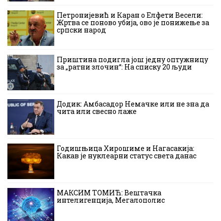
Петронијевић и Каран о Елфети Весели:
Жртва се поново убија, ово је понижење за
српски народ
Приштина подигла још једну оптужницу
за „ратни злочин“: На списку 20 људи
Додик: Амбасадор Немачке или не зна да
чита или свесно лаже
Годишњица Хирошиме и Нагасакија:
Какав је нуклеарни статус света данас
МАКСИМ ТОМИЋ: Вештачка
интелигенција, Мегалополис