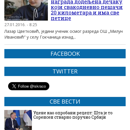
награда додељена дечаку
који свакодневно пешачи
20 километара и има све
петице
27.01.2016. - 8:25
Лазар Цветковић, једини ученик осмог разреда ОШ „Милун
Ивановић“ у селу Гокчаница изнад...
FACEBOOK
TWITTER
СВЕ ВЕСТИ
Уцене као опробани рецепт: Шта је то
Соренсен стварно поручио Србији