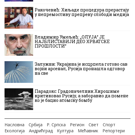
Ракочевић: Хиљаде процедура прерастају
у непремостиву препреку слободи медија
Владимир Умељић: „ОЛУЈА“ ЈЕ
НАЈБЛИСТАВИЈИ ДЕО ХРВАТСКЕ
ПРОШЛОСТИ“
Залужни: Украјина је исцрпела готово сав
војни арсенал, Русија пронашла одговор
на све
Парадокс: Градоначелник Хирошиме
критиковао Русију, а заборавио да помене
ко је бацио атомску бомбу
Насловна
Србија
Р. Српска
Регион
Свет
Спорт
Екологија
Андрићград
Култура
Мећавник
Репортери