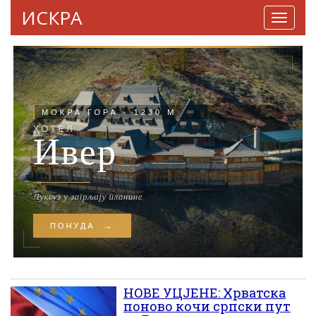
ИСКРА
Навига
НОВЕ УЦЈЕНЕ: Хрватска
поново кочи српски пут