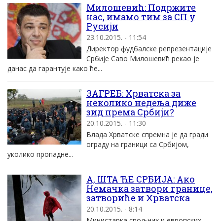
Милошевић: Подржите
нас, имамо тим за СП у
Русији
23.10.2015. - 11:54
Директор фудбалске репрезентације
Србије Саво Милошевић рекао је
данас да гарантује како ће...
ЗАГРЕБ: Хрватска за
неколико недеља диже
зид према Србији?
20.10.2015. - 11:30
Влада Хрватске спремна је да гради
ограду на граници са Србијом,
уколико пропадне...
А, ШТА ЋЕ СРБИЈА: Ако
Немачка затвори границе,
затвориће и Хрватска
20.10.2015. - 8:14
Министарка спољних и европских