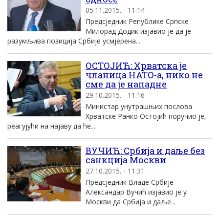
05.11.2015. - 11:14
Предсједник Републике Српске
Милорад Додик изјавио је да је
разумљива позиција Србије усмјерена...
ОСТОЈИЋ: Хрватска је
чланица НАТО-а, нико не
сме да је нападне
29.10.2015. - 11:16
Министар унутрашњих послова
Хрватске Ранко Остојић поручио је,
реагујући на најаву да ће...
ВУЧИЋ: Србија и даље без
санкција Москви
27.10.2015. - 11:31
Предсједник Владе Србије
Александар Вучић изјавио је у
Москви да Србија и даље...