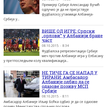
Премијер Србије Александар Вучић
одлучио је да не присуствује
фудбалској утакмици Албанија-
Србија у...
ВИШЕ ОД ИГРЕ: Српски
„орлови“ у Албанији бране
част
08.10.2015. - 8:34
Фудбалска репрезентација Србије
меч против Албаније игра у Елбасану
у претпоследњем колу квалификација...
НЕ ТИЧЕ ГА СЕ НАПАД У
ТИРАНИ: Амбасадор
Албаније одбио да се
одазове позиву МСП
Србије
08.10.2015. - 8:11
Амбасадор Албаније Иљир Боћка одбио је да се одазове
позиву Министарства спољних послова...