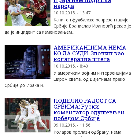
Прија нам подршка
народа
10.10.2015. - 13:47
Капитен фудбалске репрезентације
Србије Бранислав Ивановић рекао је
да је инцидент са каменовањем...
АМЕРИКАНЦИМА НЕМА
КО ДА СУДИ: Злочин као
колатерална штета
10.10.2015. - 8:40
У америчким војним интервенцијама
широм света, од Вијетнама преко
Србије до Ирака и...
ПОДЕЛИО РАДОСТ СА
СРБИМА: Руски
коментатор одушевљен
победом Србије
09.10.2015. - 11:56
Коларов пролази одбрану, нема