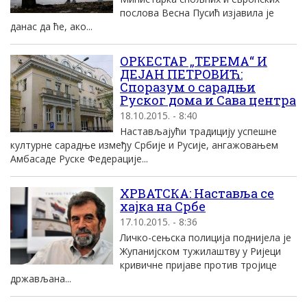
послова Весна Пусић изјавила је
данас да ће, ако...
ОРКЕСТАР „ТЕРЕМА“ И
ДЕЈАН ПЕТРОВИЋ:
Споразум о сарадњи
Руског дома и Сава центра
18.10.2015. - 8:40
Настављајући традицију успешне
културне сарадње између Србије и Русије, ангажовањем
Амбасаде Руске Федерације...
ХРВАТСКА: Наставља се
хајка на Србе
17.10.2015. - 8:36
Личко-сењска полиција поднијела је
Жупанијском тужилаштву у Ријеци
кривичне пријаве против тројице
држављана...