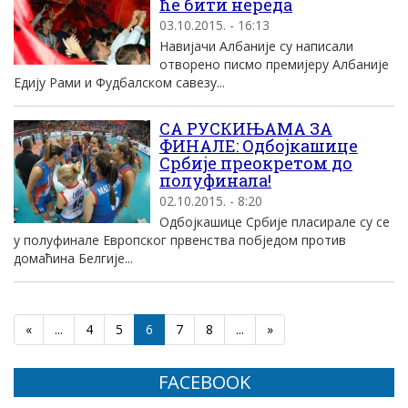
ће бити нереда
03.10.2015. - 16:13
Навијачи Албаније су написали
отворено писмо премијеру Албаније
Едију Рами и Фудбалском савезу...
СА РУСКИЊАМА ЗА
ФИНАЛЕ: Одбојкашице
Србије преокретом до
полуфинала!
02.10.2015. - 8:20
Одбојкашице Србије пласирале су се
у полуфинале Европског првенства побједом против
домаћина Белгије...
«
...
4
5
6
7
8
...
»
FACEBOOK