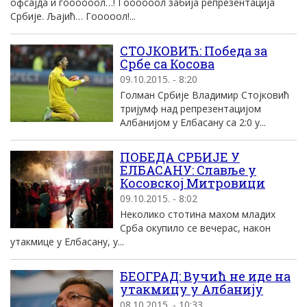
офсајда и гоооооол…! Гоооооол забија репрезентација
Србије. Љајић… Гооооол!...
СТОЈКОВИЋ: Победа за
Србе са Косова
09.10.2015. - 8:20
Голман Србије Владимир Стојковић
тријумф над репрезентацијом
Албанијом у Елбасану са 2:0 у...
ПОБЕДА СРБИЈЕ У
ЕЛБАСАНУ: Славље у
Косовској Митровици
09.10.2015. - 8:02
Неколико стотина махом младих
Срба окупило се вечерас, након
утакмице у Елбасану, у...
БЕОГРАД: Вучић не иде на
утакмицу у Албанију
08.10.2015. - 10:33