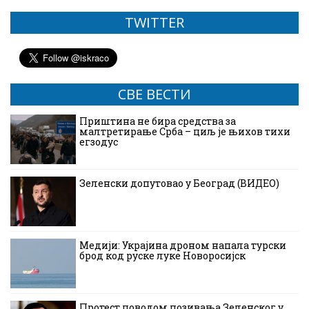
TWITTER
СВЕ ВЕСТИ
Приштина не бира средства за
малтретирање Срба – циљ је њихов тихи
егзодус
Зеленски допутовао у Београд (ВИДЕО)
Медији: Украјина дроном напала турски
брод код руске луке Новоросијск
Протест поводом позивања Зеленског у