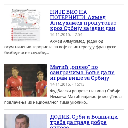
НИЈЕ БИО НА
ПОТЕРНИЦИ: Ахмед
Алмухамед пропутовао
кроз Србију за један дан
16.11.2015. - 7:54
Ахмед Алмухамед, један од
осумњичених терориста за које се интересују француске
безбедносне службе,...
Матић „оплео“ по
саиграчима: Боље да не
играм више за Србију!
14.11.2015. - 15:13
Фудбалски репрезентативац Србије
Немања Матић најавио је могућност
повлачења из националног тима уколико...
ДОДИК: Срби и Бошњаци
треба да граде добре
односе