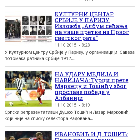
КУЛТУРНИ ЦЕНТАР
СРБИЈЕ У ПАРИЗУ:
Изложба „Албум сећања
на наше претке из Првог
светског рата“
11.10.2015. - 8:28
У Културном центру Србије у Паризу, у организацији Савеза
потомака ратника Србије 1912....
НА УДАРУ МЕДИЈА И
НАВИЈАЧА: Турци прете
Маркецу и Тошићу због
прославе победе у
Албанији
11.10.2015. - 8:19
Српски репрезентативци Душко Тошић и Лазар Марковић,
који није на списку селектора Радована...
ИВАНОВИЋ И Д. ТОШИЋ: