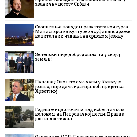
званичну посету Србији
Саопштење поводом резултата конкурса
Министарства културе за суфинансирање
капиталних издања на српском језику
Зеленски није добродошао ни у својој
земљи!
Пуповац: Ово што смо чули у Книну је
језиво, није демократија, већ пријетња
Хрватској
Годишњица злочина над избегличком
колоном на Петровачкој цести: Правда
још недостижна
Огласио се МОЛ: Преговори са продавцем