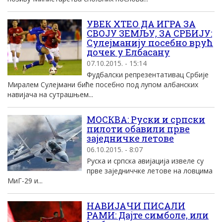
УВЕК ХТЕО ДА ИГРА ЗА
СВОЈУ ЗЕМЉУ, ЗА СРБИЈУ:
Сулејманију посебно врућ
дочек у Елбасану
07.10.2015. - 15:14
Фудбалски репрезентативац Србије
Миралем Сулејмани биће посебно под лупом албанских
навијача на сутрашњем...
МОСКВА: Руски и српски
пилоти обавили прве
заједничке летове
06.10.2015. - 8:07
Руска и српска авијација извеле су
прве заједниччке летове на ловцима
МиГ-29 и...
НАВИЈАЧИ ПИСАЛИ
РАМИ: Дајте симболе, или