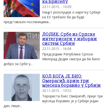
ка Бриселу
23.11.2015. - 10:09
Нацрт резолуције о наретку Србије
ка ЕУ требало би да буде
представљен посланицима...
ДОДИК: Србе из Српске
интегрисати у изборни
систем Србије
22.11.2015. - 16:08
Предсједник Републике Српске
Милорад Додик сматра да би било
добро за Србе у...
КОД КОГА ЈЕ БИО:
Омерагић прије три
мјесеца боравио у Србији
20.11.2015. - 10:52
Терориста Енес Омерагић, прије три
мјесеца боравио је у Србији један
дан, пише...