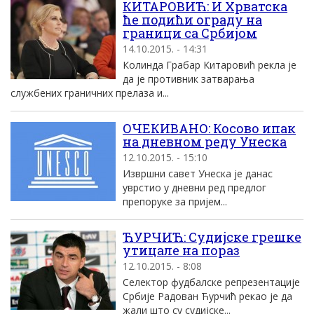
КИТАРОВИЋ: И Хрватска
ће подићи ограду на
граници са Србијом
14.10.2015. - 14:31
Колинда Грабар Китаровић рекла је
да је противник затварања
службених граничних прелаза и...
ОЧЕКИВАНО: Косово ипак
на дневном реду Унеска
12.10.2015. - 15:10
Извршни савет Унеска је данас
уврстио у дневни ред предлог
препоруке за пријем...
ЋУРЧИЋ: Судијске грешке
утицале на пораз
12.10.2015. - 8:08
Селектор фудбалске репрезентације
Србије Радован Ћурчић рекао је да
жали што су судијске...