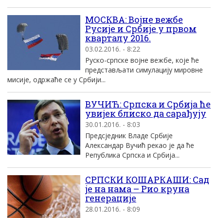
МОСКВА: Војне вежбе
Русије и Србије у првом
кварталу 2016.
03.02.2016. - 8:22
Руско-српске војне вежбе, које ће
представљати симулацију мировне
мисије, одржаће се у Србији...
ВУЧИЋ: Српска и Србија ће
увијек блиско да сарађују
30.01.2016. - 8:03
Предсједник Владе Србије
Александар Вучић рекао је да ће
Република Српска и Србија...
СРПСКИ КОШАРКАШИ: Сад
jе на нама – Рио круна
генерациjе
28.01.2016. - 8:09