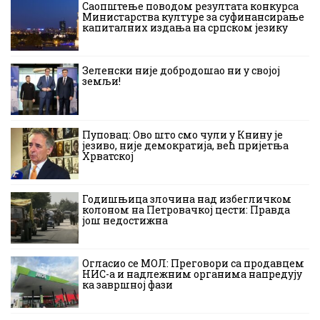
Саопштење поводом резултата конкурса
Министарства културе за суфинансирање
капиталних издања на српском језику
Зеленски није добродошао ни у својој
земљи!
Пуповац: Ово што смо чули у Книну је
језиво, није демократија, већ пријетња
Хрватској
Годишњица злочина над избегличком
колоном на Петровачкој цести: Правда
још недостижна
Огласио се МОЛ: Преговори са продавцем
НИС-а и надлежним органима напредују
ка завршној фази