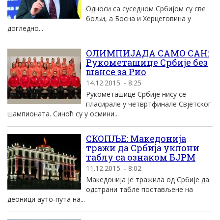
Односи са суседном Србијом су све
бољи, а Босна и Херцеговина у
догледно...
ОЛИМПИЈАДА САМО САН:
Рукометашице Србије без
шансе за Рио
14.12.2015. - 8:25
Рукометашице Србије нису се
пласирале у четвртфинале Свјетског
шампионата. Синоћ су у осмини...
СКОПЉЕ: Македонија
тражи да Србија уклони
таблу са ознаком БЈРМ
11.12.2015. - 8:02
Македонија је тражила од Србије да
одстрани табле постављене на
деоници ауто-пута на...