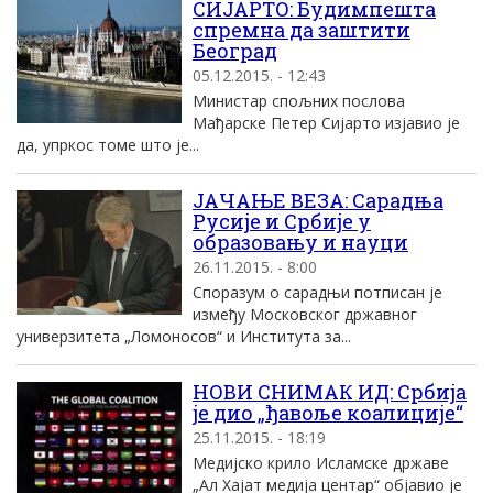
СИЈАРТО: Будимпешта
спремна да заштити
Београд
05.12.2015. - 12:43
Министар спољних послова
Мађарске Петер Сијарто изјавио је
да, упркос томе што је...
ЈАЧАЊЕ ВЕЗА: Сарадња
Русије и Србије у
образовању и науци
26.11.2015. - 8:00
Споразум о сарадњи потписан је
између Московског државног
универзитета „Ломоносов“ и Института за...
НОВИ СНИМАК ИД: Србија
је дио „ђавоље коалиције“
25.11.2015. - 18:19
Медијско крило Исламске државе
„Ал Хајат медија центар“ објавио је