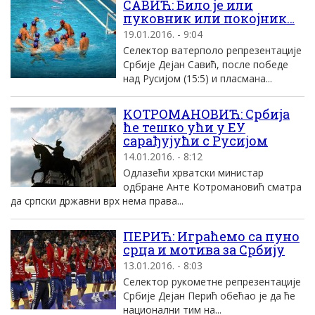
САВИЋ: Било jе или
пуковник или покоjник…
19.01.2016. - 9:04
Селектор ватерполо репрезентациjе
Србиjе Деjан Савић, после победе
над Русиjом (15:5) и пласмана...
KОТРОМАНОВИЋ: Србиjа
ће тешко ући у EУ
сарађуjући с Русиjом
14.01.2016. - 8:12
Oдлазећи хрватски министар
одбране Aнте Kотромановић сматра
да српски државни врх нема права...
ПEРИЋ: Играћемо са пуно
срца и мотива за Србиjу
13.01.2016. - 8:03
Селектор рукометне репрезентациjе
Србиjе Деjан Перић обећао jе да ће
национални тим на...