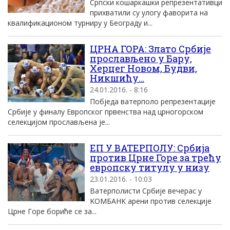
Српски кошаркашки репрезентативци
прихватили су улогу фаворита на
квалификационом турниру у Београду и...
ЦРНА ГОРА: Злато Србије
прослављено у Бару,
Херцег Новом, Будви,
Никшићу…
24.01.2016. - 8:16
Побједа ватерполо репрезентације
Србије у финалу Европског првенства над црногорском
селекцијом прослављена је...
ЕП У ВАТЕРПОЛУ: Србиjа
против Црне Горе за трећу
европску титулу у низу
23.01.2016. - 10:03
Ватерполисти Србиjе вечерас у
KOMБAНK арени против селекциjе
Црне Горе бориће се за...