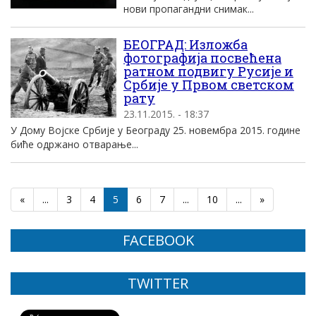
нови пропагандни снимак...
БЕОГРАД: Изложба
фотографија посвећена
ратном подвигу Русије и
Србије у Првом светском
рату
23.11.2015. - 18:37
У Дому Војске Србије у Београду 25. новембра 2015. године
биће одржано отварање...
«
...
3
4
5
6
7
...
10
...
»
FACEBOOK
TWITTER