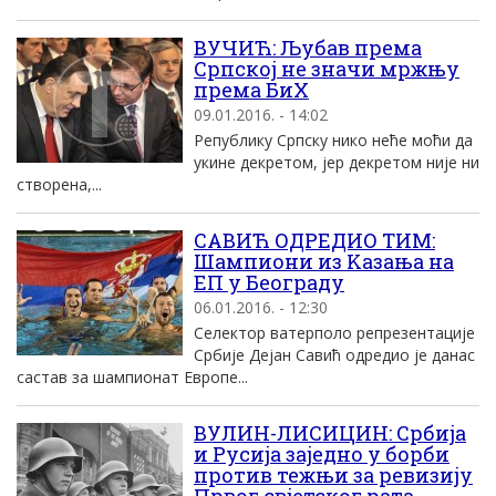
ВУЧИЋ: Љубав према
Српскоj не значи мржњу
према БиХ
09.01.2016. - 14:02
Републику Српску нико неће моћи да
укине декретом, jер декретом ниjе ни
створена,...
САВИЋ ОДРЕДИО ТИМ:
Шампиони из Kазања на
EП у Београду
06.01.2016. - 12:30
Селектор ватерполо репрезентациjе
Србиjе Деjан Савић одредио jе данас
састав за шампионат Eвропе...
ВУЛИН-ЛИСИЦИН: Србија
и Русија заједно у борби
против тежњи за ревизију