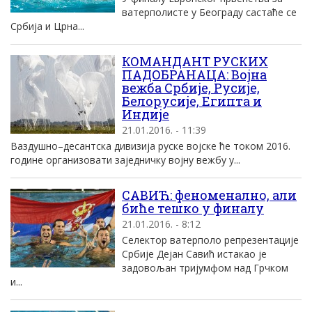
ватерполисте у Београду састаће се
Србија и Црна...
КОМАНДАНТ РУСКИХ
ПАДОБРАНАЦА: Војна
вежба Србије, Русије,
Белорусије, Египта и
Индије
21.01.2016. - 11:39
Ваздушно–десантска дивизија руске војске ће током 2016.
године организовати заједничку војну вежбу у...
САВИЋ: феноменално, али
биће тешко у финалу
21.01.2016. - 8:12
Селектор ватерполо репрезентациjе
Србиjе Деjан Савић истакао jе
задовољан триjумфом над Грчком
и...