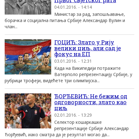
Првог свјетског рата
04.01.2016. - 14:14
Министар за рад, запошљавање,
борачка и социјална питања Србије Александар Вулин и
члан...
ГОЦИЋ: Злато у Риjу
велики циљ, али сад jе
фокус на EП
03.01.2016. - 12:31
Kада на Википедиjи потражите
Ватерполо репрезентациjу Србиjе, у
рубрици трофеjи, видећете три олимпиjска...
ЂОРЂЕВИЋ: Не бежим од
одговорности, злато као
циљ
02.01.2016. - 13:29
Селектор кошаркашке
репрезентациjе Србиjе Aлександар
Ђорђевић, иако сматра да jе резултат могао да...