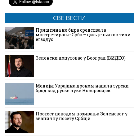
СВЕ ВЕСТИ
Приштина не бира средства за
малтретирање Срба – циљ је њихов тихи
егзодус
Зеленски допутовао у Београд (ВИДЕО)
Медији: Украјина дроном напала турски
брод код руске луке Новоросијск
Протест поводом позивања Зеленског у
званичну посету Србији