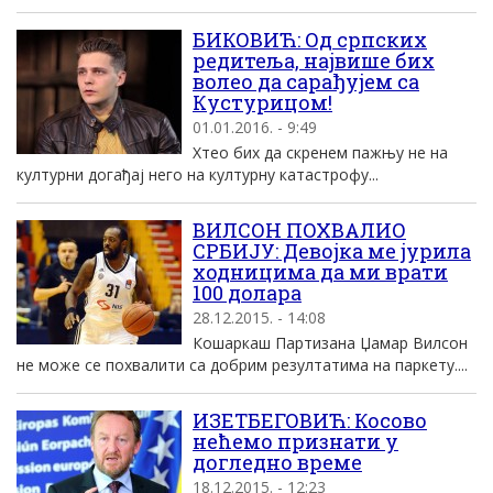
БИКОВИЋ: Од српских
редитеља, највише бих
волео да сарађујем са
Кустурицом!
01.01.2016. - 9:49
Хтео бих да скренем пажњу не на
културни догађај него на културну катастрофу...
ВИЛСОН ПОХВАЛИО
СРБИЈУ: Девојка ме јурила
ходницима да ми врати
100 долара
28.12.2015. - 14:08
Кошаркаш Партизана Џамар Вилсон
не може се похвалити са добрим резултатима на паркету....
ИЗЕТБЕГОВИЋ: Косово
нећемо признати у
догледно време
18.12.2015. - 12:23