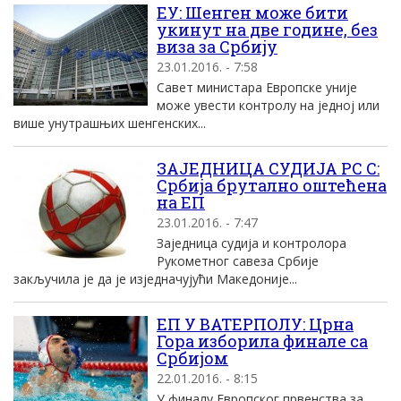
ЕУ: Шенген може бити
укинут на две године, без
виза за Србију
23.01.2016. - 7:58
Савет министара Европске уније
може увести контролу на једној или
више унутрашњих шенгенских...
ЗАЈЕДНИЦА СУДИЈА РС С:
Србиjа брутално оштећена
на EП
23.01.2016. - 7:47
Заjедница судиjа и контролора
Рукометног савеза Србиjе
закључила jе да jе изjедначуjући Mакедониjе...
ЕП У ВАТЕРПОЛУ: Црна
Гора изборила финале са
Србијом
22.01.2016. - 8:15
У финалу Европског првенства за