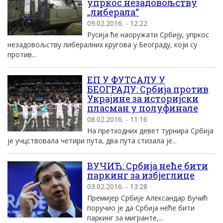
упркос незадовољству
„либерала“
09.02.2016. - 12:22
Русија ће наоружати Србију, упркос
незадовољству либералних кругова у Београду, који су
против...
ЕП У ФУТСАЛУ У
БЕОГРАДУ: Србија против
Украјине за историјски
пласман у полуфинале
08.02.2016. - 11:16
На претходних девет турнира Србија
је учцствовала четири пута, два пута стизала је...
ВУЧИЋ: Србија неће бити
паркинг за избјеглице
03.02.2016. - 13:28
Премијер Србије Александар Вучић
поручио је да Србија неће бити
паркинг за мигранте,...