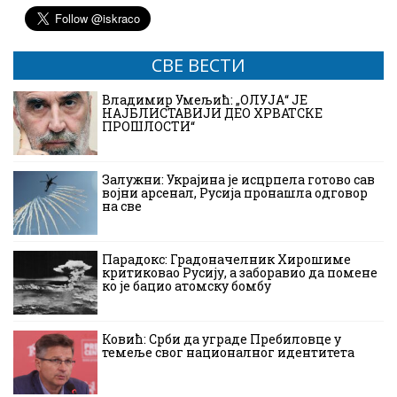
СВЕ ВЕСТИ
Владимир Умељић: „ОЛУЈА“ ЈЕ
НАЈБЛИСТАВИЈИ ДЕО ХРВАТСКЕ
ПРОШЛОСТИ“
Залужни: Украјина је исцрпела готово сав
војни арсенал, Русија пронашла одговор
на све
Парадокс: Градоначелник Хирошиме
критиковао Русију, а заборавио да помене
ко је бацио атомску бомбу
Ковић: Срби да уграде Пребиловце у
темеље свог националног идентитета