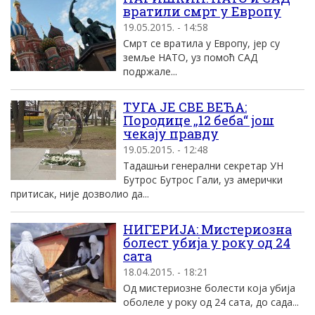
вратили смрт у Европу
19.05.2015. - 14:58
Смрт се вратила у Европу, јер су
земље НАТО, уз помоћ САД
подржале...
ТУГА ЈЕ СВЕ ВЕЋА:
Породице „12 беба“ још
чекају правду
19.05.2015. - 12:48
Тадашњи генерални секретар УН
Бутрос Бутрос Гали, уз амерички
притисак, није дозволио да...
НИГЕРИЈА: Мистериозна
болест убија у року од 24
сата
18.04.2015. - 18:21
Од мистериозне болести која убија
оболеле у року од 24 сата, до сада...