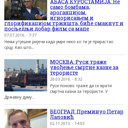
АБАСА КУРОСТАМИЈА: Не
само бомбама,
ароганцијом,
игнорисањем и
глорификацијом тржишта, биће смакнут и
посљедњи добар филм са мапе
07.07.2016. - 7:37
Нема утјешне ријечи када умре неко ко ти је прирастао
срцу. Као што...
МОСКВА: Руси траже
увођење смртне казне за
терористе
26.03.2016. - 8:32
Руси поново траже да се врати
смртна казна за терористе. У
Државну думу...
БЕОГРАД: Преминуо Петар
Лаловић
02.11.2015. - 14:03