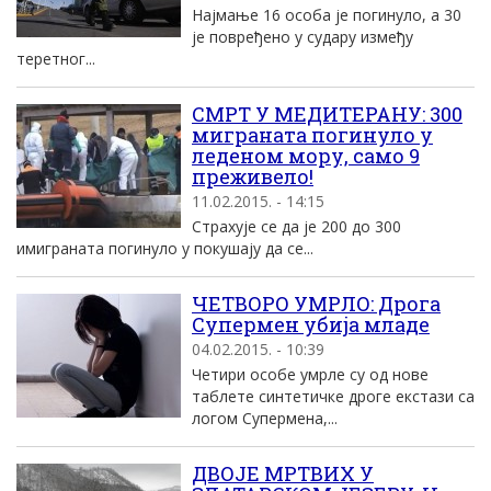
Најмање 16 особа је погинуло, а 30
је повређено у судару између
теретног...
СМРТ У МЕДИТЕРАНУ: 300
миграната погинуло у
леденом мору, само 9
преживело!
11.02.2015. - 14:15
Страхује се да је 200 до 300
имиграната погинуло у покушају да се...
ЧЕТВОРО УМРЛО: Дрога
Супермен убија младе
04.02.2015. - 10:39
Четири особе умрле су од нове
таблете синтетичке дроге екстази са
логом Супермена,...
ДВОЈЕ МРТВИХ У