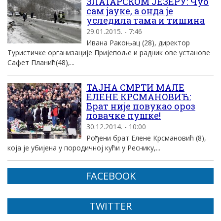
ЗЛАТАРСКОМ ЈЕЗЕРУ: Чуо
сам јауке, а онда је
уследила тама и тишина
29.01.2015. - 7:46
Ивана Ракоњац (28), директор
Туристичке организације Пријепоље и радник ове установе
Сафет Планић(48),...
ТАЈНА СМРТИ МАЛЕ
ЕЛЕНЕ КРСМАНОВИЋ:
Брат није повукао ороз
ловачке пушке!
30.12.2014. - 10:00
Рођени брат Елене Крсмановић (8),
која је убијена у породичној кући у Реснику,...
FACEBOOK
TWITTER