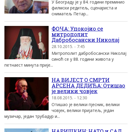
У Београду је у 84. години преминио
филмски редитељ, сценариста и
сниматељ Петар...
ФОЧА: Упокојио се
митрополит
Дабробосански Николај
28.10.2015. - 7:45
Митрополит дабробосански Николај
синоћ се у 88. години живота у
петнаест минута прије...
НА ВИЈЕСТ О СМРТИ
АРСЕНА ДЕДИЋА: Отишао
је велики човjек
18.08.2015. - 12:30
Отишао је велики пjесник, велики
човjек, велики пријатељ, један
музичар, један трубадур и...
НАРИШКИН: НАТО и САД