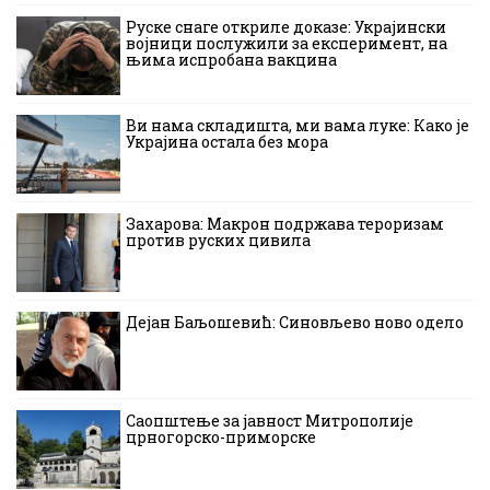
Руске снаге откриле доказе: Украјински
војници послужили за експеримент, на
њима испробана вакцина
Ви нама складишта, ми вама луке: Како је
Украјина остала без мора
Захарова: Макрон подржава тероризам
против руских цивила
Дејан Баљошевић: Синовљево ново одело
Саопштење за јавност Митрополије
црногорско-приморске