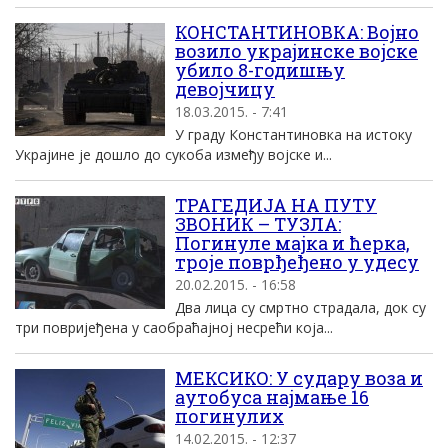
КОНСТАНТИНОВКА: Војно
возило украјинске војске
убило 8-годишњу
девојчицу
18.03.2015. - 7:41
У граду Константиновка на истоку
Украјине је дошло до сукоба између војске и...
ТРАГЕДИЈА НА ПУТУ
ЗВОНИК – ТУЗЛА:
Погинуле мајка и ћерка,
троје поврђеђено у удесу
20.02.2015. - 16:58
Два лица су смртно страдала, док су
три повријеђена у саобраћајној несрећи која...
МЕКСИКО: У судару воза и
аутобуса најмање 16
погинулих
14.02.2015. - 12:37