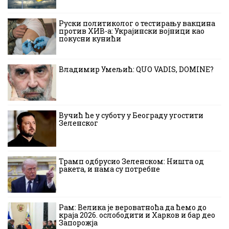
Руски политиколог о тестирању вакцина
против ХИВ-а: Украјински војници као
покусни кунићи
Владимир Умељић: QUO VADIS, DOMINE?
Вучић ће у суботу у Београду угостити
Зеленског
Трамп одбрусио Зеленском: Ништа од
ракета, и нама су потребне
Рам: Велика је вероватноћа да ћемо до
краја 2026. ослободити и Харков и бар део
Запорожја