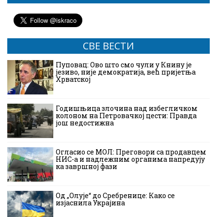
СВЕ ВЕСТИ
Пуповац: Ово што смо чули у Книну је
језиво, није демократија, већ пријетња
Хрватској
Годишњица злочина над избегличком
колоном на Петровачкој цести: Правда
још недостижна
Огласио се МОЛ: Преговори са продавцем
НИС-а и надлежним органима напредују
ка завршној фази
Од „Олује“ до Сребренице: Како се
изјаснила Украјина