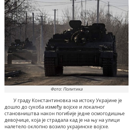
Фото: Политика
У граду Константиновка на истоку Украјине је
дошло до сукоба између војске и локалног
становништва након погибије једне осмогодишње
девојчице, која је страдала кад је на њу на улици
налетело оклопно возило украјинске војске.