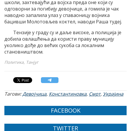
школи, захтевајући да војска преда оне који су
одговорни за погибију девојчице, а гомила је чак
наводно запалила улаз у спаваоницу војника
бацивши Молотовљев коктел, наводи Раша тудеј.
Тензије у граду су и даље високе, а полиција је
добила овлашћења да користи праву муницију
уколико дође до већих сукоба са локалним
становништвом.
Политика, Танјуг
Тагови:
Девојчица
,
Константиновка
,
Смрт
,
Украјина
FACEBOOK
TWITTER