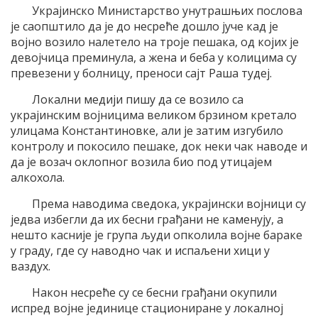
Украјинско Министарство унутрашњих послова
је саопштило да је до несреће дошло јуче кад је
војно возило налетело на троје пешака, од којих је
девојчица преминула, а жена и беба у колицима су
превезени у болницу, преноси сајт Раша тудеј.
Локални медији пишу да се возило са
украјинским војницима великом брзином кретало
улицама Константиновке, али је затим изгубило
контролу и покосило пешаке, док неки чак наводе и
да је возач оклопног возила био под утицајем
алкохола.
Према наводима сведока, украјински војници су
једва избегли да их бесни грађани не каменују, а
нешто касније је група људи опколила војне бараке
у граду, где су наводно чак и испаљени хици у
ваздух.
Након несреће су се бесни грађани окупили
испред војне јединице стациониране у локалној