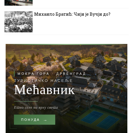
Михаило Братић: Чији је Вучји до?