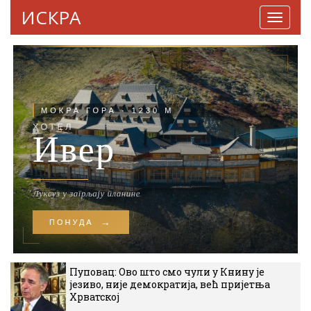
ИСКРА
Навига
Пуповац: Ово што смо чули у Книну је
језиво, није демократија, већ пријетња
Хрватској