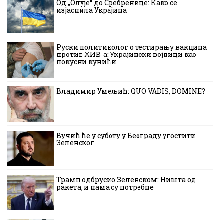
Од „Олује“ до Сребренице: Како се
изјаснила Украјина
Руски политиколог о тестирању вакцина
против ХИВ-а: Украјински војници као
покусни кунићи
Владимир Умељић: QUO VADIS, DOMINE?
Вучић ће у суботу у Београду угостити
Зеленског
Трамп одбрусио Зеленском: Ништа од
ракета, и нама су потребне