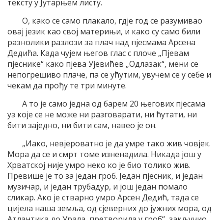
тексту у Јутарњем листу.
О, како се само плакало, гдје год се разумивао
овај језик као свој материњи, и како су само били
разнолики разлози за плач над пјесмама Арсена
Дедића. Када чујем његов глас с плоче „Пјевам
пјеснике“ како пјева Ујевићев „Одлазак“, мени се
непогрешиво плаче, па се ућутим, увучем се у себе и
чекам да прођу те три минуте.
А то је само једна од барем 20 његових пјесама
уз које се не може ни разговарати, ни ћутати, ни
бити заједно, ни бити сам, навео је он.
„Иако, невјероватно је да умре тако жив човјек.
Мора да се и смрт томе изненадила. Никада још у
Хрватској није умро неко ко је био толико жив.
Превише је то за један гроб. Један пјесник, и један
музичар, и један трубадур, и још један помало
сликар. Ако је стварно умро Арсен Дедић, тада се
цијела наша земља, од сјеверних до јужних мора, од
Атлантика до Урала, претворила у гроб“, закључио