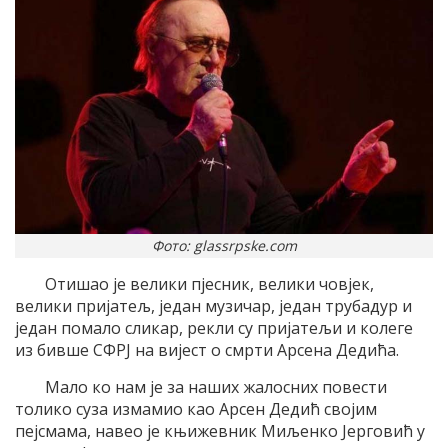
Фото: glassrpske.com
Отишао је велики пjесник, велики човjек,
велики пријатељ, један музичар, један трубадур и
један помало сликар, рекли су пријатељи и колеге
из бивше СФРЈ на вијест о смрти Арсена Дедића.
Мало ко нам је за наших жалосних повести
толико суза измамио као Арсен Дедић својим
пејсмама, навео је књижевник Миљенко Јерговић у