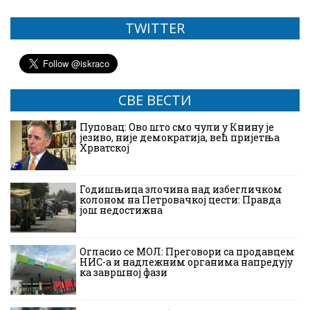
TWITTER
СВЕ ВЕСТИ
Пуповац: Ово што смо чули у Книну је
језиво, није демократија, већ пријетња
Хрватској
Годишњица злочина над избегличком
колоном на Петровачкој цести: Правда
још недостижна
Огласио се МОЛ: Преговори са продавцем
НИС-а и надлежним органима напредују
ка завршној фази