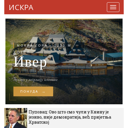
ИСКРА
Навига
Пуповац: Ово што смо чули у Книну је
језиво, није демократија, већ пријетња
Хрватској