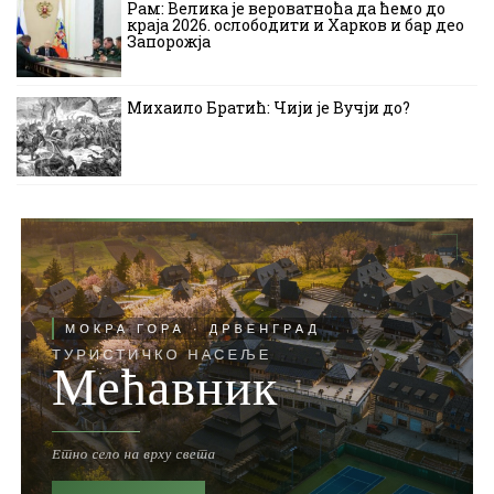
Рам: Велика је вероватноћа да ћемо до
краја 2026. ослободити и Харков и бар део
Запорожја
Михаило Братић: Чији је Вучји до?