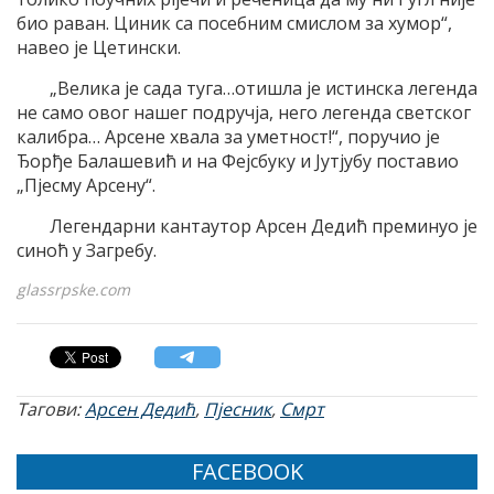
био раван. Циник са посебним смислом за хумор“,
навео је Цетински.
„Велика је сада туга…отишла је истинска легенда
не само овог нашег подручја, него легенда светског
калибра… Арсене хвала за уметност!“, поручио је
Ђорђе Балашевић и на Фејсбуку и Јутјубу поставио
„Пjесму Арсену“.
Легендарни кантаутор Арсен Дедић преминуо је
синоћ у Загребу.
glassrpske.com
Тагови:
Арсен Дедић
,
Пјесник
,
Смрт
FACEBOOK