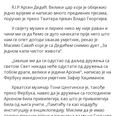
R.I.P Арсен Дедић. Велики цар који је обiqежио
једно врijеме и написао много предивних пjесама,
поручио је преко Твитера пjевач Владо Георгијев.
У свijету музике и лирике нико му није раван и
чини ми се да ћемо се дуго начекати прijе него што
нам се опет догоди овакав умjетник, рекао је
Масимо Савић који је са Дедићем снимио дует „За
једном капи чистог живота“.
„Јавише ми да си одустао од даљед дружења са
светом. Свет никада неће одустати од дружења са
тобом драги, велики и једини Арсене“, написао је на
Фејсбуку македонски умjетник Зафир Хаџиманов.
Хрватски музичар Тони Центински је, такође
преко Фејсбука, навео да је дружење са господином
Арсеном била привилегија, као што је привилегија
била од њега учити. „Памтићу га као ходајућу
институцију и енциклопедију. Мислим да је имао
толико поучних рijечи и реченица да му ни Гугл није