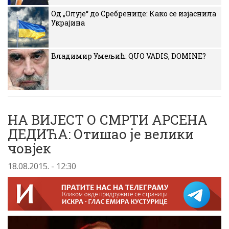
Од „Олује“ до Сребренице: Како се изјаснила
Украјина
Владимир Умељић: QUO VADIS, DOMINE?
НА ВИЈЕСТ О СМРТИ АРСЕНА
ДЕДИЋА: Отишао је велики
човjек
18.08.2015. - 12:30