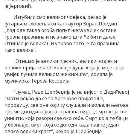
је Јерговић.
Изгубили смо великог човјека, рекао је
Јутарњем словеначки кантаутор Зоран Предин.
„Кад оде таква особа попут њега увијек остане
грозна празнина и не знамо шта ће бити даље.
Отишао је великан и управо зато је та празнина
тако велика“.
„Отишао је велики пјесник, велики човјек и
велики пријатељ. Отишла је душа која је моје срце
увијек пунила великом њежношћу“, додала је
музичарка Тереза Кесовија.
Глумац Раде Шербеџија је на вијест о Дедићевој
смрти рекао да се за Арсенове пријатеље,
породицу, све оне који су слушали и вољели његове
пјесме догодила једна страшна смрт. „Смрт која све
уништи, која разори све око себе. Смрт која те баци
у безнадје, смрт која се догоди када падне један
овако велики храст“, рекао је Шербеџија.