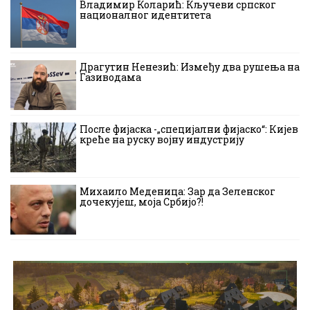
Владимир Коларић: Кључеви српског
националног идентитета
Драгутин Ненезић: Између два рушења на
Газиводама
После фијаска -„специјални фијаско“: Кијев
креће на руску војну индустрију
Михаило Меденица: Зар да Зеленског
дочекујеш, моја Србијо?!