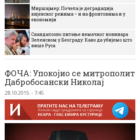
Миршајмер: Почела је деградација
кијевског режима – и на фронтовима и у
економији
Скандалозно питање немачког новинара
Зеленском у Београду: Како да убијемо што
више Руса
ФОЧА: Упокојио се митрополит
Дабробосански Николај
28.10.2015. - 7:45