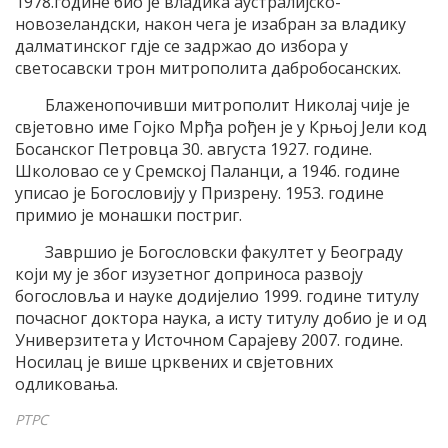
1978.године био је владика аустралијско-
новозеландски, након чега је изабран за владику
далматинског гдје се задржао до избора у
светосавски трон митрополита дабробосанских.
Блаженопочивши митрополит Николај чије је
свјетовно име Гојко Мрђа рођен је у Крњој Јели код
Босанског Петровца 30. августа 1927. године.
Школовао се у Сремској Паланци, а 1946. године
уписао је Богословију у Призрену. 1953. године
примио је монашки постриг.
Завршио је Богословски факултет у Београду
који му је због изузетног доприноса развоју
богословља и науке додијелио 1999. године титулу
почасног доктора наука, а исту титулу добио је и од
Универзитета у Источном Сарајеву 2007. године.
Носилац је више црквених и свјетовних
одликовања.
РТРС