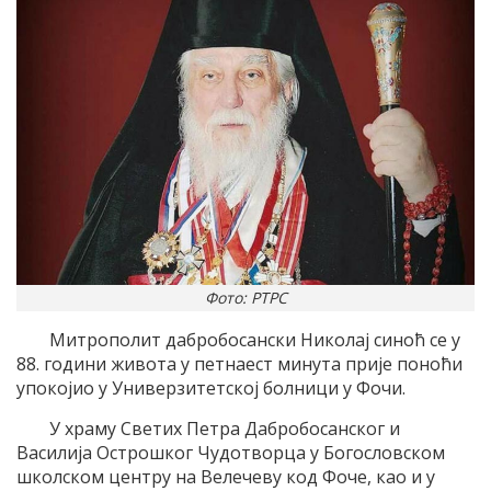
Фото: РТРС
Митрополит дабробосански Николај синоћ се у
88. години живота у петнаест минута прије поноћи
упокојио у Универзитетској болници у Фочи.
У храму Светих Петра Дабробосанског и
Василија Острошког Чудотворца у Богословском
школском центру на Велечеву код Фоче, као и у