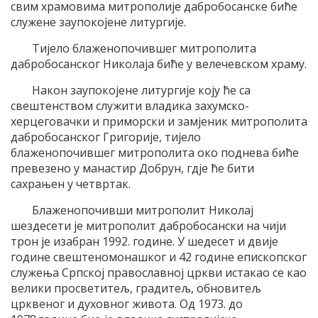
свим храмовима митрополије дабробосанске биће
служене заупокојене литургије.
Тијело блаженопочившег митрополита
дабробосанског Николаја биће у велечевском храму.
Након заупокојене литургије коју ће са
свештенством служити владика захумско-
херцеговачки и приморски и замјеник митрополита
дабробосанског Григорије, тијело
блаженопочившег митрополита око поднева биће
превезено у манастир Добрун, гдје ће бити
сахрањен у четвртак.
Блаженопочивши митрополит Николај
шездесети је митрополит дабробосански на чији
трон је изабран 1992. године. У шедесет и двије
године свештеномонашког и 42 године епископског
служења Српској православној цркви истакао се као
велики просветитељ, градитељ, обновитељ
црквеног и духовног живота. Од 1973. до