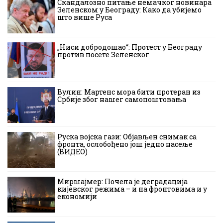
Скандалозно питање немачког новинара
Зеленском у Београду: Како да убијемо
што више Руса
„Ниси добродошао“: Протест у Београду
против посете Зеленског
Вулин: Мартенс мора бити протеран из
Србије због нашег самопоштовања
Руска војска гази: Објављен снимак са
фронта, ослобођено још једно насеље
(ВИДЕО)
Миршајмер: Почела је деградација
кијевског режима – и на фронтовима и у
економији