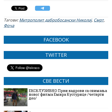
Тагови:
Митрополит дабробосански Николај
,
Смрт
,
Фоча
FACEBOOK
TWITTER
СВЕ ВЕСТИ
ЕКСКЛУЗИВНО Први кадрови са снимања
новог филма Емира Кустурице /четврти
део/