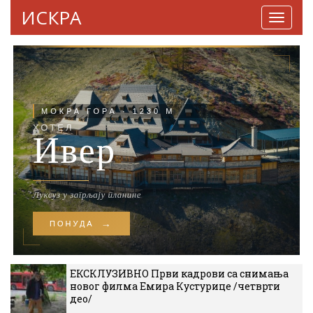
ИСКРА
Навига
ЕКСКЛУЗИВНО Први кадрови са снимања
новог филма Емира Кустурице /четврти
део/