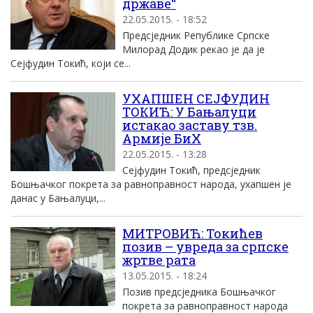
државе“
22.05.2015. - 18:52
Предсједник Републике Српске
Милорад Додик рекао је да је
Сејфудин Токић, који се...
УХАПШЕН СЕЈФУДИН
ТОКИЋ: У Бањалуци
истакао заставу тзв.
Армије БиХ
22.05.2015. - 13:28
Сејфудин Токић, предсједник
Бошњачког покрета за равноправност народа, ухапшен је
данас у Бањалуци,...
МИТРОВИЋ: Токићев
позив – увреда за српске
жртве рата
13.05.2015. - 18:24
Позив предсједника Бошњачког
покрета за равноправност народа