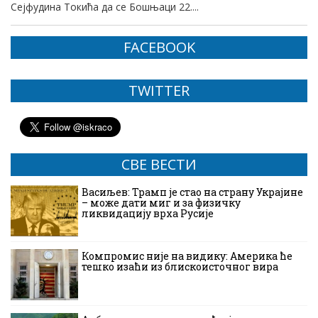
Сејфудина Токића да се Бошњаци 22....
FACEBOOK
TWITTER
СВЕ ВЕСТИ
Васиљев: Трамп је стао на страну Украјине
– може дати миг и за физичку
ликвидацију врха Русије
Компромис није на видику: Америка ће
тешко изаћи из блискоисточног вира