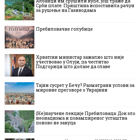
Албанци им срушили куће, још траже да
Срби плате: Приштина испоставила рачун
за рушење на Газиводама
Пребиловачке голубице
Хрватски министар зажалио што није
учествовао у Олуји, па честитао
Подгорици што долазе да славе
Тајни сусрет у Бечу? Разматрани услови за
мировне преговоре о Украјини
(Не)научене лекције Пребиловаца: Док зло
неонацизма и повампиреног усташтва
поново не закуца