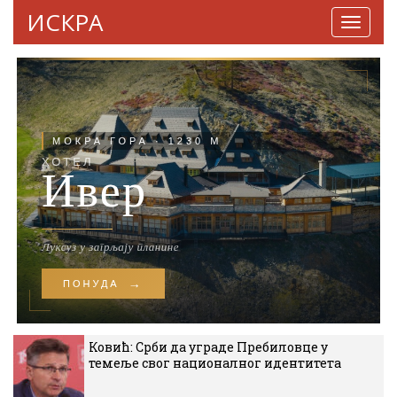
ИСКРА
Навига
Ковић: Срби да уграде Пребиловце у
темеље свог националног идентитета