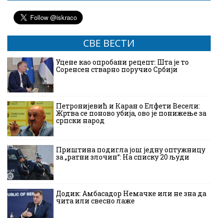
СВЕ ВЕСТИ
Уцене као опробани рецепт: Шта је то
Соренсен стварно поручио Србији
Петронијевић и Каран о Елфети Весели:
Жртва се поново убија, ово је понижење за
српски народ
Приштина подигла још једну оптужницу
за „ратни злочин“: На списку 20 људи
Додик: Амбасадор Немачке или не зна да
чита или свесно лаже