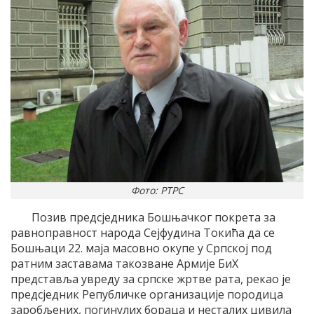
Фото: РТРС
Позив предсједника Бошњачког покрета за
равноправност народа Сејфудина Токића да се
Бошњаци 22. маја масовно окупе у Српској под
ратним заставама такозване Армије БиХ
представља увреду за српске жртве рата, рекао је
предсједник Републичке организације породица
заробљених, погинулих бораца и несталих цивила