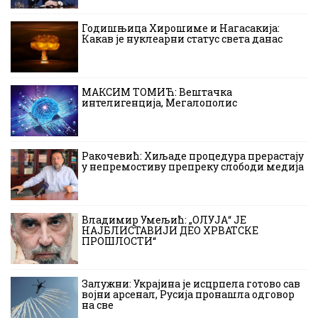
Годишњица Хирошиме и Нагасакија:
Какав је нуклеарни статус света данас
МАКСИМ ТОМИЋ: Вештачка
интелигенција, Мегалополис
Ракочевић: Хиљаде процедура прерастају
у непремостиву препреку слободи медија
Владимир Умељић: „ОЛУЈА“ ЈЕ
НАЈБЛИСТАВИЈИ ДЕО ХРВАТСКЕ
ПРОШЛОСТИ“
Залужни: Украјина је исцрпела готово сав
војни арсенал, Русија пронашла одговор
на све