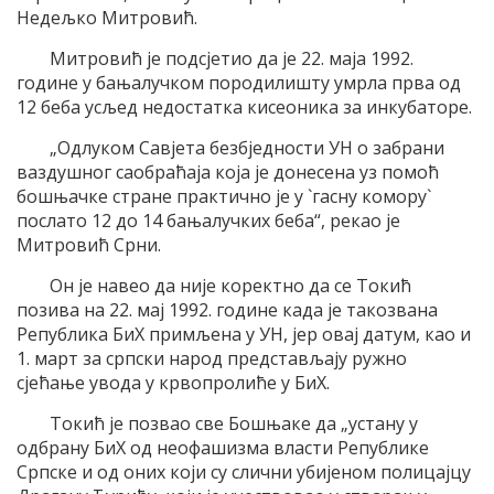
Недељко Митровић.
Митровић је подсјетио да је 22. маја 1992.
године у бањалучком породилишту умрла прва од
12 беба усљед недостатка кисеоника за инкубаторе.
„Одлуком Савјета безбједности УН о забрани
ваздушног саобраћаја која је донесена уз помоћ
бошњачке стране практично је у `гасну комору`
послато 12 до 14 бањалучких беба“, рекао је
Митровић Срни.
Он је навео да није коректно да се Токић
позива на 22. мај 1992. године када је такозвана
Република БиХ примљена у УН, јер овај датум, као и
1. март за српски народ представљају ружно
сјећање увода у крвопролиће у БиХ.
Токић је позвао све Бошњаке да „устану у
одбрану БиХ од неофашизма власти Републике
Српске и од оних који су слични убијеном полицајцу