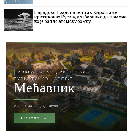
Парадокс: Градоначелник Хирошиме
критиковао Русију, а заборавио да помене
ко је бацио атомску бомбу