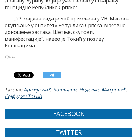
Драгану Ђурићу, који је учествовао у стварању
геноцидне Републике Српске“.
„22. мај дан када је БиХ примљена у УН. Масовно
окупљање у ентитету Република Српска. Масовно
доношење застава. Шетње, скупови,
манифестације“, навео је Токић у позиву
Бошњацима.
Срна
Тагови:
Армија БиХ
,
Бошњаци
,
Недељко Митровић
,
Сејфудин Токић
FACEBOOK
TWITTER