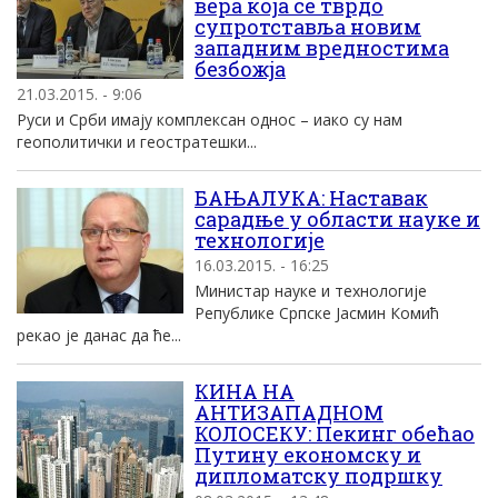
вера која се тврдо
супротставља новим
западним вредностима
безбожја
21.03.2015. - 9:06
Руси и Срби имају комплексан однос – иако су нам
геополитички и геостратешки...
БАЊАЛУКА: Наставак
сарадње у области науке и
технологије
16.03.2015. - 16:25
Министар науке и технологије
Републике Српске Јасмин Комић
рекао је данас да ће...
КИНА НА
АНТИЗАПАДНОМ
КОЛОСЕКУ: Пекинг обећао
Путину економску и
дипломатску подршку