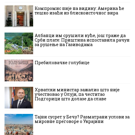
Компромис није на видику: Америка ће
тешко изаћи из блискоисточног вира
Албанци им срушили куће, још траже да
Срби плате: Приштина испоставила рачун
за рушење на Газиводама
Пребиловачке голубице
Хрватски министар зажалио што није
учествовао у Олуји, па честитао
Подгорици што долазе да славе
Тајни сусрет у Бечу? Разматрани услови за
мировне преговоре о Украјини