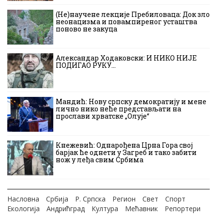
(Не)научене лекције Пребиловаца: Док зло
неонацизма и повампиреног усташтва
поново не закуца
Александар Ходаковски: И НИКО НИЈЕ
ПОДИГАО РУКУ…
Мандић: Нову српску демократију и мене
лично нико неће представљати на
прослави хрватске „Олује“
Кнежевић: Однарођена Црна Гора свој
барјак ће однети у Загреб и тако забити
нож у леђа свим Србима
Насловна
Србија
Р. Српска
Регион
Свет
Спорт
Екологија
Андрићград
Култура
Мећавник
Репортери