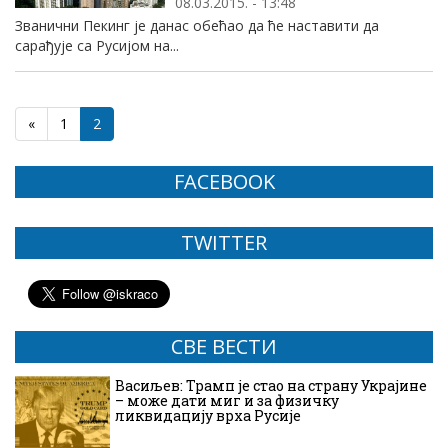
08.03.2015. - 13:48
Званични Пекинг је данас обећао да ће наставити да
сарађује са Русијом на...
«
1
2
FACEBOOK
TWITTER
СВЕ ВЕСТИ
Васиљев: Трамп је стао на страну Украјине
– може дати миг и за физичку
ликвидацију врха Русије