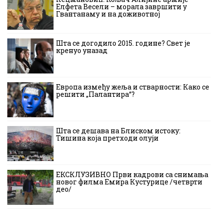
Елфета Весели – морала завршити у
Гвантанаму и на доживотној
Шта се догодило 2015. године? Свет је
кренуо уназад
Европа између жеља и стварности: Како се
решити „Палантира“?
Шта се дешава на Блиском истоку:
Тишина која претходи олуји
ЕКСКЛУЗИВНО Први кадрови са снимања
новог филма Емира Кустурице /четврти
део/