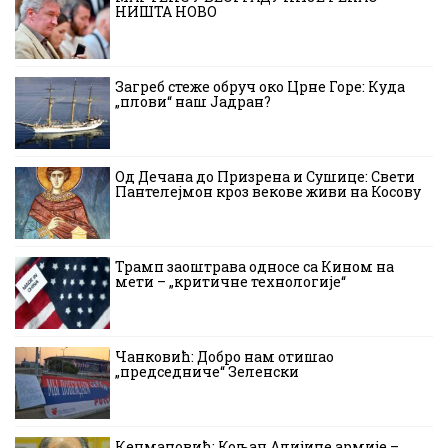
НИШТА НОВО
Загреб стеже обруч око Црне Горе: Куда
„плови“ наш Јадран?
Од Дечана до Призрена и Сушице: Свети
Пантелејмон кроз векове живи на Косову
Трамп заоштрава односе са Кином на
мети – „критичне технологије“
Чанковић: Добро нам отишао
„председниче“ Зеленски
Кецмановић: Кољач Алијине армије –