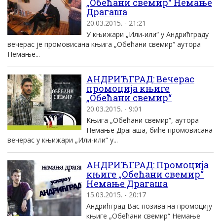
„Обећани свемир“ Немање
Драгаша
20.03.2015. - 21:21
У књижари „Или-или“ у Андрићграду
вечерас је промовисана књига „Обећани свемир“ аутора
Немање...
АНДРИЋГРАД: Вечерас
промоција књиге
„Обећани свемир“
20.03.2015. - 9:01
Књига „Обећани свемир“, аутора
Немање Драгаша, биће промовисана
вечерас у књижари „Или-или“ у...
АНДРИЋГРАД: Промоција
књиге „Обећани свемир“
Немање Драгаша
15.03.2015. - 20:17
Андрићград Вас позива на промоцију
књиге „Обећани свемир“ Немање