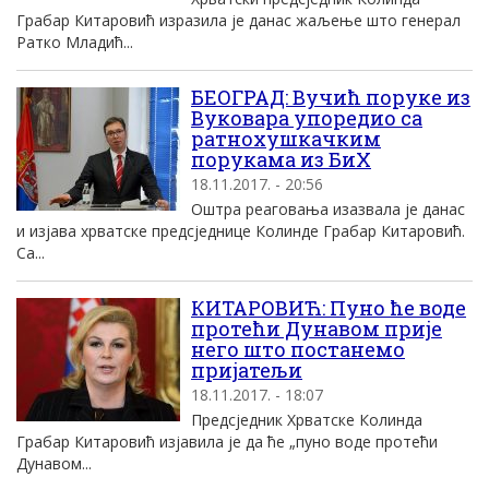
Грабар Китаровић изразила је данас жаљење што генерал
Ратко Младић...
БЕОГРАД: Вучић поруке из
Вуковара упоредио са
ратнохушкачким
порукама из БиХ
18.11.2017. - 20:56
Оштра реаговања изазвала је данас
и изјава хрватске предсједнице Колинде Грабар Китаровић.
Са...
КИТАРОВИЋ: Пуно ће воде
протећи Дунавом прије
него што постанемо
пријатељи
18.11.2017. - 18:07
Предсједник Хрватске Колинда
Грабар Китаровић изјавила је да ће „пуно воде протећи
Дунавом...