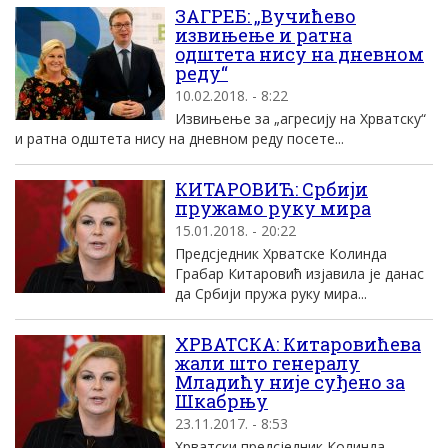
ЗАГРЕБ: „Вучићево
извињење и ратна
одштета нису на дневном
реду“
10.02.2018. - 8:22
Извињење за „агресију на Хрватску“
и ратна одштета нису на дневном реду посете...
КИТАРОВИЋ: Србији
пружамо руку мира
15.01.2018. - 20:22
Предсједник Хрватске Колинда
Грабар Китаровић изјавила је данас
да Србији пружа руку мира...
ХРВАТСКА: Китаровићева
жали што генералу
Младићу није суђено за
Шкабрњу
23.11.2017. - 8:53
Хрватски предсједник Колинда