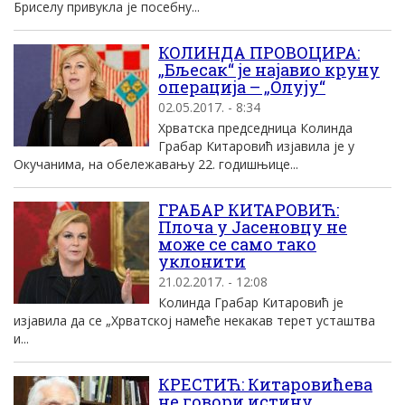
Бриселу привукла је посебну...
КОЛИНДА ПРОВОЦИРА:
„Бљесак“ је најавио круну
операција – „Олују“
02.05.2017. - 8:34
Хрватска председница Колинда
Грабар Китаровић изјавила је у
Окучанима, на обележавању 22. годишњице...
ГРАБАР КИТАРОВИЋ:
Плоча у Јасеновцу не
може се само тако
уклонити
21.02.2017. - 12:08
Колинда Грабар Китаровић је
изјавила да се „Хрватској намеће некакав терет усташтва
и...
КРЕСТИЋ: Китаровићева
не говори истину