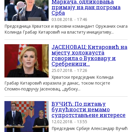
Маркача, одликовања
примају на дан погрома
Срба
03.08.2018. - 17:46
Председница Хрватске и врховни командант Оружаних снага
Колинда Грабар Китаровић на властиту иницијативу...
ЈАСЕНОВАЦ: Китаровић на
мјесту холокауста
говорила о Вуковару и
Сребреници…
25.07.2018. - 17:26
Хрватски предсједник Колинда
Грабар Китаровић изразила је данас, током посјете
Спомен-подручју Јасеновац, „дубоку...
ВУЧИЋ: По питању
будућности немамо
супротстављене интересе
12.02.2018. - 13:55
Председник Србије Александар Вучић