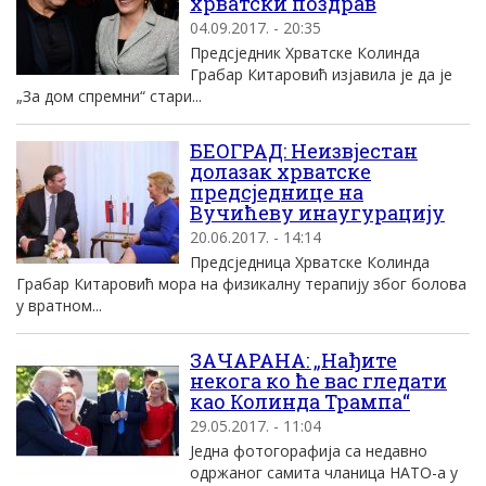
хрватски поздрав
04.09.2017. - 20:35
Предсједник Хрватске Колинда
Грабар Китаровић изјавила је да је
„За дом спремни“ стари...
БЕОГРАД: Неизвјестан
долазак хрватске
предсједнице на
Вучићеву инаугурацију
20.06.2017. - 14:14
Предсједница Хрватске Колинда
Грабар Китаровић мора на физикалну терапију због болова
у вратном...
ЗАЧАРАНА: „Нађите
некога ко ће вас гледати
као Колинда Трампа“
29.05.2017. - 11:04
Једна фотогорафија са недавно
одржаног самита чланица НАТО-а у