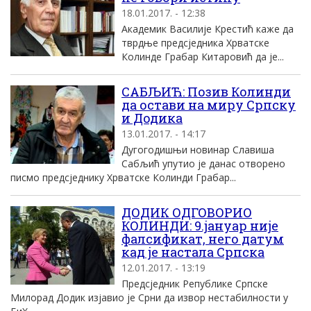
18.01.2017. - 12:38
Академик Василије Крестић каже да
тврдње предсједника Хрватске
Колинде Грабар Китаровић да је...
САБЉИЋ: Позив Колинди
да остави на миру Српску
и Додика
13.01.2017. - 14:17
Дугогодишњи новинар Славиша
Сабљић упутио је данас отворено
писмо предсједнику Хрватске Колинди Грабар...
ДОДИК ОДГОВОРИО
КОЛИНДИ: 9.јануар није
фалсификат, него датум
кад је настала Српска
12.01.2017. - 13:19
Предсједник Републике Српске
Милорад Додик изјавио је Срни да извор нестабилности у