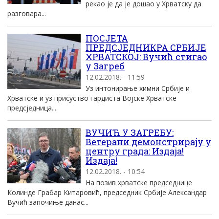
рекао је да је дошао у Хрватску да
разговара...
ПОСЈЕТА
ПРЕДСЈЕДНИКРА СРБИЈЕ
ХРВАТСКОЈ: Вучић стигао
у Загреб
12.02.2018. - 11:59
Уз интонирање химни Србије и
Хрватске и уз присуство гардиста Војске Хрватске
предсједница...
ВУЧИЋ У ЗАГРЕБУ:
Ветерани демонстрирају у
центру града: Издаја!
Издаја!
12.02.2018. - 10:54
На позив хрватске председнице
Колинде Грабар Китаровић, председник Србије Александар
Вучић започиње данас...