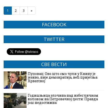
1
2
3
»
FACEBOOK
TWITTER
СВЕ ВЕСТИ
Пуповац: Ово што смо чули у Книну је
језиво, није демократија, већ пријетња
Хрватској
Годишњица злочина над избегличком
колоном на Петровачкој цести: Правда
још недостижна