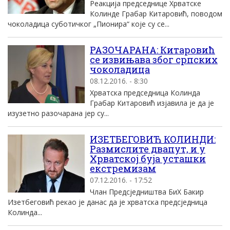
Реакција председнице Хрватске
Колинде Грабар Китаровић, поводом
чоколадица суботичког „Пионира“ које су се...
РАЗОЧАРАНА: Китаровић
се извињава због српских
чоколадица
08.12.2016. - 8:30
Хрватска председница Колинда
Грабар Китаровић изјавила је да је
изузетно разочарана јер су...
ИЗЕТБЕГОВИЋ КОЛИНДИ:
Размислите двапут, и у
Хрватској буја усташки
екстремизам
07.12.2016. - 17:52
Члан Предсједништва БиХ Бакир
Изетбеговић рекао је данас да је хрватска предсједница
Колинда...