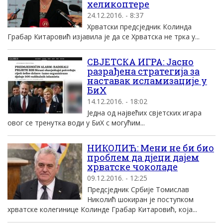
хеликоптере
24.12.2016. - 8:37
Хрватски предсједник Колинда
Грабар Китаровић изјавила је да се Хрватска не трка у...
СВЈЕТСКА ИГРА: Јасно
разрађена стратегија за
наставак исламизације у
БиХ
14.12.2016. - 18:02
Једна од највећих свјетских игара
овог се тренутка води у БиХ с могућим...
НИКОЛИЋ: Мени не би био
проблем да дјеци дајем
хрватске чоколаде
09.12.2016. - 12:25
Предсједник Србије Томислав
Николић шокиран је поступком
хрватске колегинице Колинде Грабар Китаровић, која...