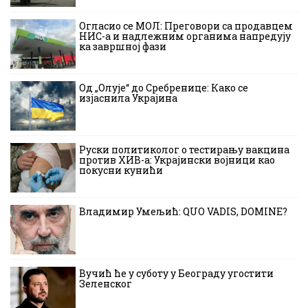
Огласио се МОЛ: Преговори са продавцем
НИС-а и надлежним органима напредују
ка завршној фази
Од „Олује“ до Сребренице: Како се
изјаснила Украјина
Руски политиколог о тестирању вакцина
против ХИВ-а: Украјински војници као
покусни кунићи
Владимир Умељић: QUO VADIS, DOMINE?
Вучић ће у суботу у Београду угостити
Зеленског