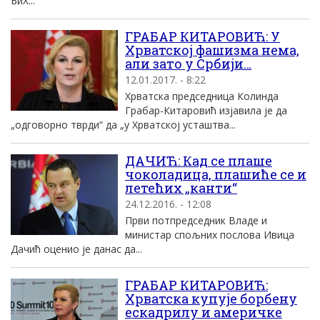
БиХ...
ГРАБАР КИТАРОВИЋ: У
Хрватској фашизма нема,
али зато у Србији…
12.01.2017. - 8:22
Хрватска председница Колинда
Грабар-Китаровић изјавила је да
„одговорно тврди“ да „у Хрватској усташтва...
ДАЧИЋ: Кад се плаше
чоколадица, плашиће се и
летећих „канти“
24.12.2016. - 12:08
Први потпредседник Владе и
министар спољних послова Ивица
Дачић оценио је данас да...
ГРАБАР КИТАРОВИЋ:
Хрватска купује борбену
ескадрилу и америчке