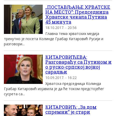
„ПОСТАВЉАЊЕ ХРВАТСКЕ
НА МЕСТО“: Председница
Хрватске чекала Путина
45 минута
18.10.2017. - 20:56
Главна тема хрватских медија
тренутно је посета Колинде Грабар Китаровић Русији и
разговори...
КИТАРОВИЋЕВА:
Разговараћу са Путином и
о руско-српској војној
сарадњи
10.09.2017. - 16:22
Хрватска председница Колинда
Грабар Китаровић изјавила је да ће током предстојећег
сусрета са...
КИТАРОВИЋ: „За дом
спремни“ је стари