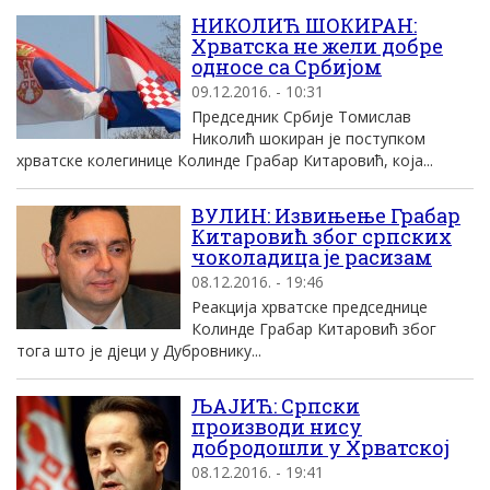
НИКОЛИЋ ШОКИРАН:
Хрватска не жели добре
односе са Србијом
09.12.2016. - 10:31
Председник Србије Томислав
Николић шокиран је поступком
хрватске колегинице Колинде Грабар Китаровић, која...
ВУЛИН: Извињење Грабар
Китаровић због српских
чоколадица je расизам
08.12.2016. - 19:46
Реакција хрватске председнице
Колинде Грабар Китаровић због
тога што је дјеци у Дубровнику...
ЉАЈИЋ: Српски
производи нису
добродошли у Хрватској
08.12.2016. - 19:41