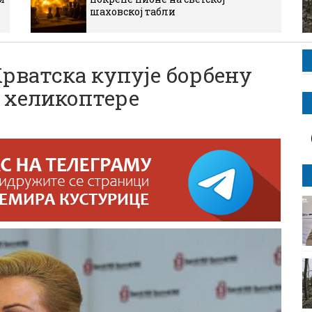
шаховској табли
ватска купује борбену
 хеликоптере