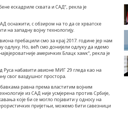
не ескадриле схвата и САД“, рекла је
САД оснажити, с обзиром на то да се хрватске
и на западну војну технологију.
виона пребацили смо за крај 2017. године јер нам
у одлуку. Но, већ смо донијели одлуку да идемо
ајвјероватније америчких Блацк хаwк“, рекла је
 од Руса набавити авионе МИГ 29 гледа као на
ану свог ваздушног простора.
 набавкама равна према властитим војним
ехнологије из САД није усмјерена против Србије,
жавања које би се могло појавити у односу на
терористичких пријетњи, можемо бити савезници