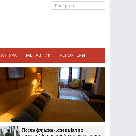
КУЛТУРА
МЕЋАВНИК
РЕПОРТЕРИ
После фијаска -„специјални
фијаско“: Кијев креће на руску војну