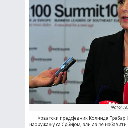
Фото: Та
Хрватски предсједник Колинда Грабар К
наоружању са Србијом, али да ће набавити