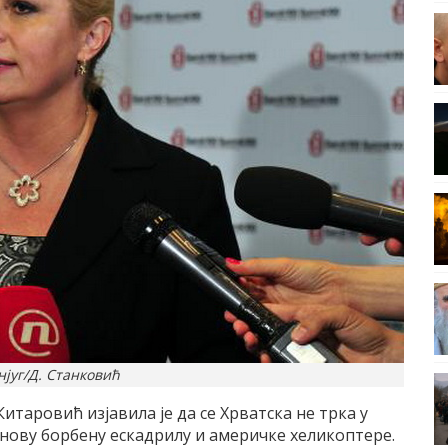
нјуг/Д. Станковић
итаровић изјавила је да се Хрватска не трка у
 нову борбену ескадрилу и америчке хеликоптере.