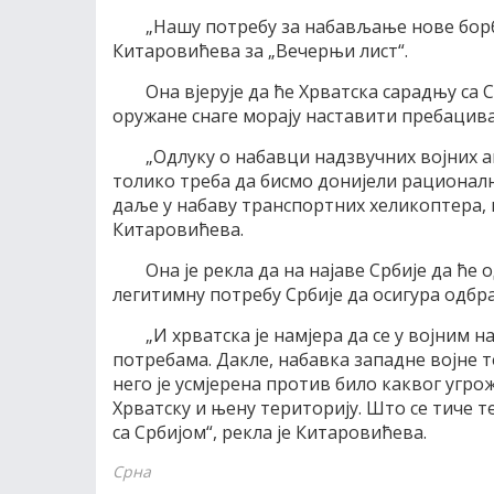
„Нашу потребу за набављање нове борбе
Китаровићева за „Вечерњи лист“.
Она вјерује да ће Хрватска сарадњу са 
оружане снаге морају наставити пребациват
„Одлуку о набавци надзвучних војних а
толико треба да бисмо донијели рационалн
даље у набаву транспортних хеликоптера, н
Китаровићева.
Она је рекла да на најаве Србије да ће
легитимну потребу Србије да осигура одбр
„И хрватска је намјера да се у војним
потребама. Дакле, набавка западне војне т
него је усмјерена против било каквог угро
Хрватску и њену територију. Што се тиче 
са Србијом“, рекла је Китаровићева.
Срна