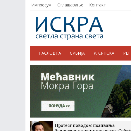
Импресум
Оглашавање
Контакт
НАСЛОВНА
СРБИЈА
Р. СРПСКА
РЕ
Протест поводом позивања
Зеленског у званичну посету Србиј