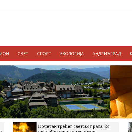
ГИОН
СВЕТ
СПОРТ
ЕКОЛОГИЈА
АНДРИЋГРАД
Почетак трећег светског рата: Ко
и
покреће пионе на светској