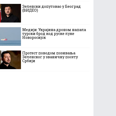
Зеленски допутовао у Београд
(ВИДЕО)
Медији: Украјина дроном напала
турски брод код руске луке
Новоросијск
Протест поводом позивања
Зеленског у званичну посету
Србији