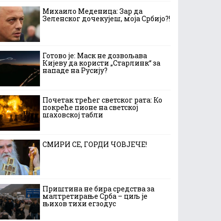
Михаило Меденица: Зар да
Зеленског дочекујеш, моја Србијо?!
Готово је: Маск не дозвољава
Кијеву да користи „Старлинк“ за
нападе на Русију?
Почетак трећег светског рата: Ко
покреће пионе на светској
шаховској табли
СМИРИ СЕ, ГОРДИ ЧОВЈЕЧЕ!
Приштина не бира средства за
малтретирање Срба – циљ је
њихов тихи егзодус