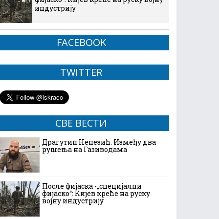
индустрију
FACEBOOK
TWITTER
СВЕ ВЕСТИ
Драгутин Ненезић: Између два
рушења на Газиводама
После фијаска -„специјални
фијаско“: Кијев креће на руску
војну индустрију