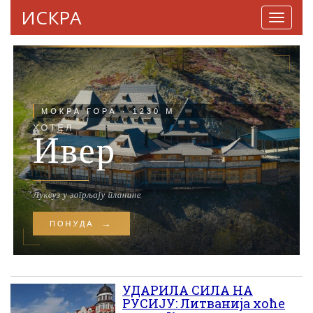
ИСКРА
Навига
УДАРИЛА СИЛА НА
РУСИЈУ: Литванија хоће