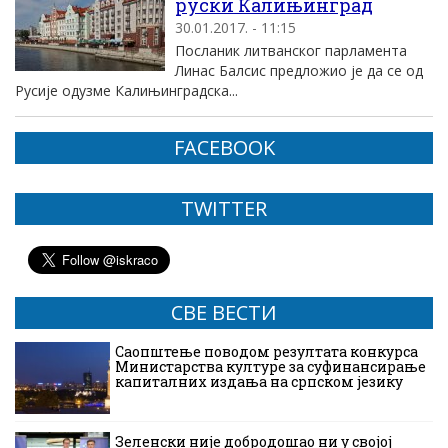
руски Калињинград
30.01.2017. - 11:15
Посланик литванског парламента
Линас Балсис предложио је да се од
Русије одузме Калињинградска...
FACEBOOK
TWITTER
СВЕ ВЕСТИ
Саопштење поводом резултата конкурса
Министарства културе за суфинансирање
капиталних издања на српском језику
Зеленски није добродошао ни у својој