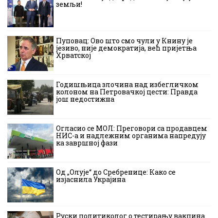
земљи!
Пуповац: Ово што смо чули у Книну је
језиво, није демократија, већ пријетња
Хрватској
Годишњица злочина над избегличком
колоном на Петровачкој цести: Правда
још недостижна
Огласио се МОЛ: Преговори са продавцем
НИС-а и надлежним органима напредују
ка завршној фази
Од „Олује“ до Сребренице: Како се
изјаснила Украјина
Руски политиколог о тестирању вакцина