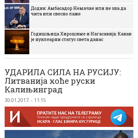
Додик: Амбасадор Немачке или не зна да
чита или свесно лаже
Годишњица Хирошиме и Нагасакија: Какав
је нуклеарни статус света данас
УДАРИЛА СИЛА НА РУСИЈУ:
Литванија хоће руски
Калињинград
30.01.2017. - 11:15