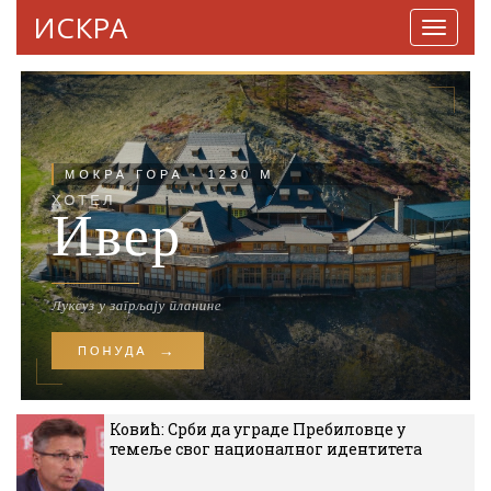
ИСКРА
Навига
Ковић: Срби да уграде Пребиловце у
темеље свог националног идентитета