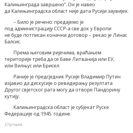
Калињинграда завршено“. Он је навео
да Калињинградска област није дата Русији заувијек.
– Било је речено: предајемо је
под администрацију СССР-а све док у Европи
не буде потписан коначни договор – рекао је Линас
Балсис.
Према његовим ријечима, враћањем
територије треба да се баве Литванија или ЕУ,
или Вилњус или Брисел.
Раније је предсједник Русије Владимир Путин
изјавио да дискусије о ревидирању резултата
Другог свјетског рата могу да отворе Пандорину
кутију.
Калињинградска област је субјекат Руске
Федерације од 1945. године.
Спутњик