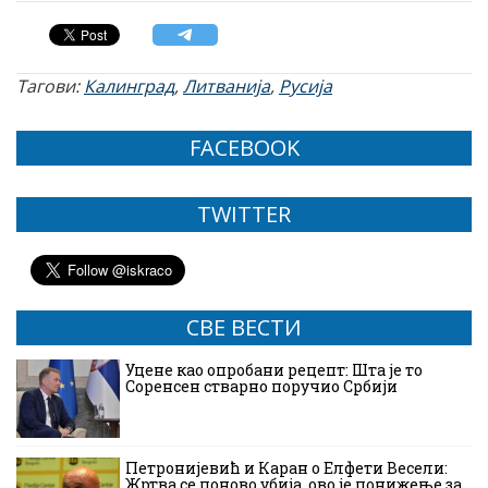
Тагови:
Калинград
,
Литванија
,
Русија
FACEBOOK
TWITTER
СВЕ ВЕСТИ
Уцене као опробани рецепт: Шта је то
Соренсен стварно поручио Србији
Петронијевић и Каран о Елфети Весели:
Жртва се поново убија, ово је понижење за