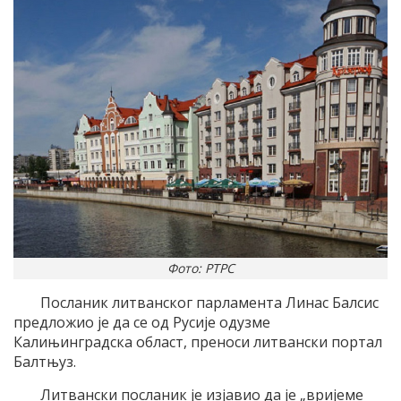
Фото: РТРС
Посланик литванског парламента Линас Балсис
предложио је да се од Русије одузме
Калињинградска област, преноси литвански портал
Балтњуз.
Литвански посланик је изјавио да је „вријеме