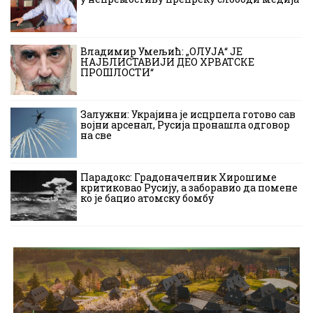
Владимир Умељић: „ОЛУЈА“ ЈЕ
НАЈБЛИСТАВИЈИ ДЕО ХРВАТСКЕ
ПРОШЛОСТИ“
Залужни: Украјина је исцрпела готово сав
војни арсенал, Русија пронашла одговор
на све
Парадокс: Градоначелник Хирошиме
критиковао Русију, а заборавио да помене
ко је бацио атомску бомбу