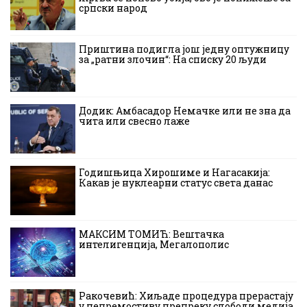
српски народ
Приштина подигла још једну оптужницу
за „ратни злочин“: На списку 20 људи
Додик: Амбасадор Немачке или не зна да
чита или свесно лаже
Годишњица Хирошиме и Нагасакија:
Какав је нуклеарни статус света данас
МАКСИМ ТОМИЋ: Вештачка
интелигенција, Мегалополис
Ракочевић: Хиљаде процедура прерастају
у непремостиву препреку слободи медија