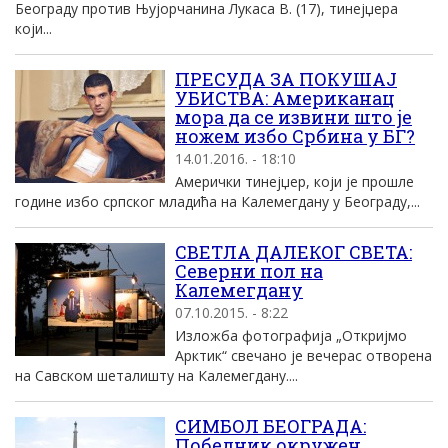
Београду против Њујорчанина Лукаса В. (17), тинејџера
који...
ПРЕСУДА ЗА ПОКУШАЈ
УБИСТВА: Американац
мора да се извини што је
ножем избо Србина у БГ?
14.01.2016. - 18:10
Амерички тинејџер, који је прошле
године избо српског младића на Калемегдану у Београду,...
СВЕТЛА ДАЛЕКОГ СВЕТА:
Северни пол на
Калемегдану
07.10.2015. - 8:22
Изложба фотографија „Откријмо
Арктик“ свечано је вечерас отворена
на Савском шеталишту на Калемегдану....
СИМБОЛ БЕОГРАДА:
Победник окружен