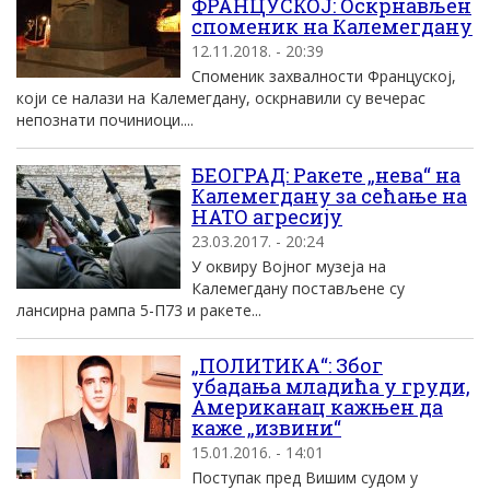
ФРАНЦУСКОЈ: Оскрнављен
споменик на Калемегдану
12.11.2018. - 20:39
Споменик захвалности Француској,
који се налази на Калемегдану, оскрнавили су вечерас
непознати починиоци....
БЕОГРАД: Ракете „нева“ на
Калемегдану за сећање на
НАТО агресију
23.03.2017. - 20:24
У оквиру Војног музеја на
Калемегдану постављене су
лансирна рампа 5-П73 и ракете...
„ПОЛИТИКА“: Због
убадања младића у груди,
Американац кажњен да
каже „извини“
15.01.2016. - 14:01
Поступак пред Вишим судом у