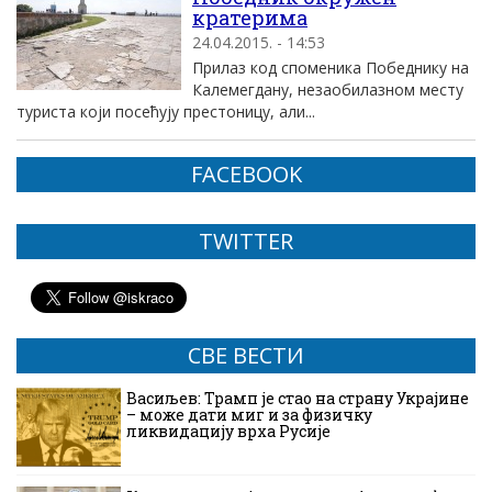
кратерима
24.04.2015. - 14:53
Прилаз код споменика Победнику на
Калемегдану, незаобилазном месту
туриста који посећују престоницу, али...
FACEBOOK
TWITTER
СВЕ ВЕСТИ
Васиљев: Трамп је стао на страну Украјине
– може дати миг и за физичку
ликвидацију врха Русије