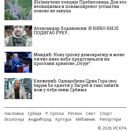
(Не)научене лекције Пребиловаца: Док зло
неонацизма и повампиреног усташтва
поново не закуца
Александар Ходаковски: И НИКО НИЈЕ
ПОДИГАО РУКУ…
Мандић: Нову српску демократију и мене
лично нико неће представљати на
прослави хрватске „Олује“
Кнежевић: Однарођена Црна Гора свој
барјак ће однети у Загреб и тако забити
нож у леђа свим Србима
Насловна
Србија
Р. Српска
Регион
Свет
Спорт
Екологија
Андрићград
Култура
Мећавник
Репортери
© 2026 ИСКРА