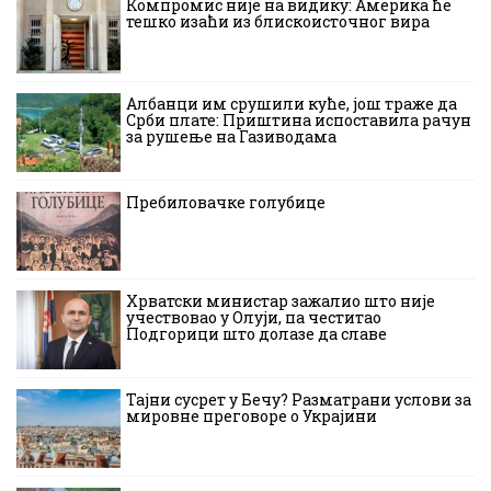
Компромис није на видику: Америка ће
тешко изаћи из блискоисточног вира
Албанци им срушили куће, још траже да
Срби плате: Приштина испоставила рачун
за рушење на Газиводама
Пребиловачке голубице
Хрватски министар зажалио што није
учествовао у Олуји, па честитао
Подгорици што долазе да славе
Тајни сусрет у Бечу? Разматрани услови за
мировне преговоре о Украјини